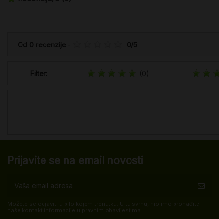
Od
0
recenzije
-
0
/
5
Filter:
(0)
Prijavite se na email novosti
Možete se odjaviti u bilo kojem trenutku. U tu svrhu, molimo pronađite
naše kontakt informacije u pravnim obavijestima.