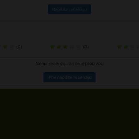
Napišite recenziju
(0)
(0)
Nema recenzija za ovaj proizvod
Prvi napišite recenziju