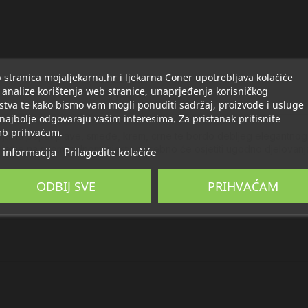
stranica mojaljekarna.hr i ljekarna Coner upotrebljava kolačiće
 analize korištenja web stranice, unaprjeđenja korisničkog
Opis
Detalji
stva te kako bismo vam mogli ponuditi sadržaj, proizvode i usluge
 najbolje odgovaraju vašim interesima. Za pristanak pritisnite
b prihvaćam.
ojama poput plave, smeđe, krem, crne te bordo debljeg elegantnog
je vrijeme na svom radnom mjestu posebno će osjetiti ugodno djelovanja
 informacija
Prilagodite kolačiće
ODBIJ SVE
PRIHVAĆAM