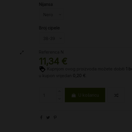
Nijansa
Broj cipele
Referenca
N
11,34 €
Kupnjom ovog proizvoda možete dobiti
1
b
u kupon vrijedan
0,20 €
.
U košaricu