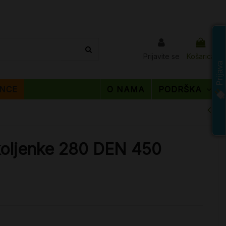
Prijavite se
Košarica
Prijava
NCE
O NAMA
PODRŠKA
oljenke 280 DEN 450