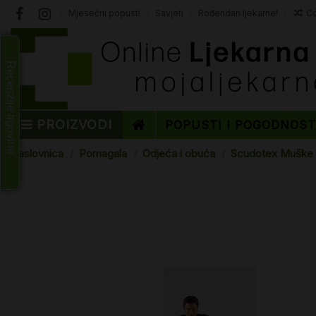
Mjesečni popusti
Savjeti
Rođendan ljekarne!
Co
Recenzije trgovine
PROIZVODI
POPUSTI I POGODNOS
Naslovnica
Pomagala
Odjeća i obuća
Scudotex Muške 