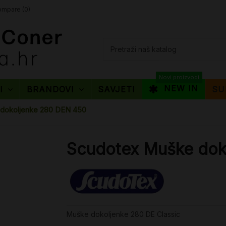
mpare (
0
)
Novi proizvodi
NEW IN
TI
BRANDOVI
SAVJETI
SU
dokoljenke 280 DEN 450
Scudotex Muške dok
Muške dokoljenke 280 DE Classic