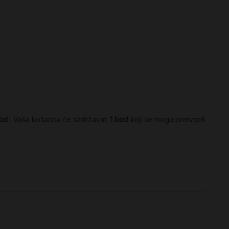
od
. Vaša košarica će sadržavati
1
bod
koji se mogu pretvoriti