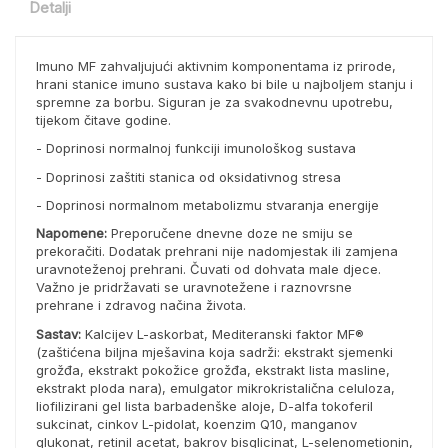
Detalji
Imuno MF zahvaljujući aktivnim komponentama iz prirode,
hrani stanice imuno sustava kako bi bile u najboljem stanju i
spremne za borbu. Siguran je za svakodnevnu upotrebu,
tijekom čitave godine.
- Doprinosi normalnoj funkciji imunološkog sustava
- Doprinosi zaštiti stanica od oksidativnog stresa
- Doprinosi normalnom metabolizmu stvaranja energije
Napomene:
Preporučene dnevne doze ne smiju se
prekoračiti. Dodatak prehrani nije nadomjestak ili zamjena
uravnoteženoj prehrani. Čuvati od dohvata male djece.
Važno je pridržavati se uravnotežene i raznovrsne
prehrane i zdravog načina života.
Sastav:
Kalcijev L-askorbat, Mediteranski faktor MF®
(zaštićena biljna mješavina koja sadrži: ekstrakt sjemenki
grožđa, ekstrakt pokožice grožđa, ekstrakt lista masline,
ekstrakt ploda nara), emulgator mikrokristalična celuloza,
liofilizirani gel lista barbadenške aloje, D-alfa tokoferil
sukcinat, cinkov L-pidolat, koenzim Q10, manganov
glukonat, retinil acetat, bakrov bisglicinat, L-selenometionin,