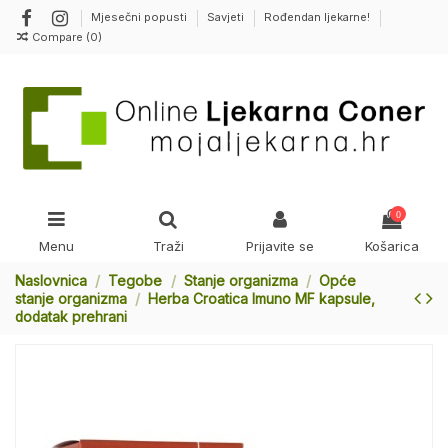
Mjesečni popusti
Savjeti
Rođendan ljekarne!
Compare (
0
)
0
Menu
Traži
Prijavite se
Košarica
Naslovnica
Tegobe
Stanje organizma
Opće
stanje organizma
Herba Croatica Imuno MF kapsule,
dodatak prehrani