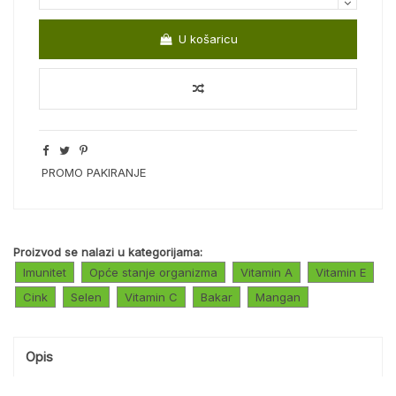
U košaricu
PROMO PAKIRANJE
Proizvod se nalazi u kategorijama:
Imunitet
Opće stanje organizma
Vitamin A
Vitamin E
Cink
Selen
Vitamin C
Bakar
Mangan
Opis