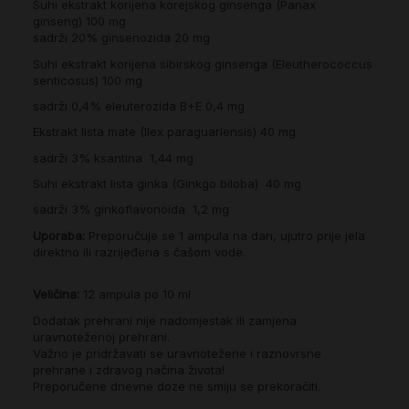
Suhi ekstrakt korijena korejskog ginsenga (Panax
ginseng) 100 mg
sadrži 20% ginsenozida 20 mg
Suhi ekstrakt korijena sibirskog ginsenga (Eleutherococcus
senticosus) 100 mg
sadrži 0,4% eleuterozida B+E 0,4 mg
Ekstrakt lista mate (Ilex paraguariensis) 40 mg
sadrži 3% ksantina 1,44 mg
Suhi ekstrakt lista ginka (Ginkgo biloba) 40 mg
sadrži 3% ginkoflavonoida 1,2 mg
Uporaba:
Preporučuje se 1 ampula na dan, ujutro prije jela
direktno ili razrijeđena s čašom vode.
Veličina:
12 ampula po 10 ml
Dodatak prehrani nije nadomjestak ili zamjena
uravnoteženoj prehrani.
Važno je pridržavati se uravnotežene i raznovrsne
prehrane i zdravog načina života!
Preporučene dnevne doze ne smiju se prekoračiti.