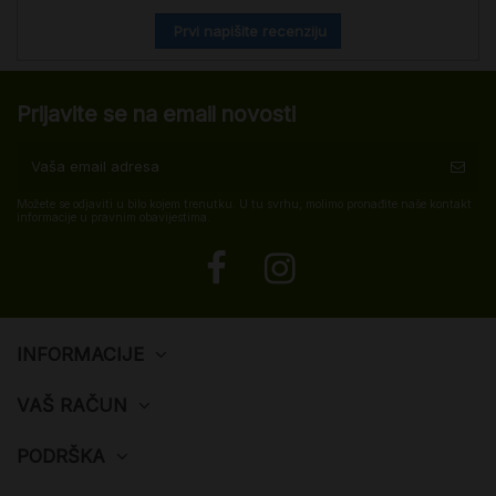
Prvi napišite recenziju
Prijavite se na email novosti
Možete se odjaviti u bilo kojem trenutku. U tu svrhu, molimo pronađite naše kontakt
informacije u pravnim obavijestima.
INFORMACIJE
VAŠ RAČUN
PODRŠKA