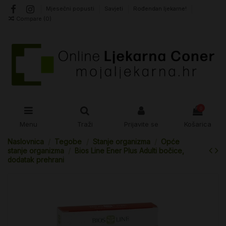
Mjesečni popusti
Savjeti
Rođendan ljekarne!
Compare (
0
)
0
Menu
Traži
Prijavite se
Košarica
Naslovnica
Tegobe
Stanje organizma
Opće
stanje organizma
Bios Line Ener Plus Adulti bočice,
dodatak prehrani