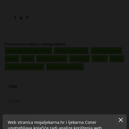
Proizvod se nalazi u kategorijama:
Opće stanje organizma
Stres i nesanica
Umor, energija
Mate
Med
Matična mliječ
Ginseng
Ginko
Ribizl
Nootropici (mozak)
Umor, iscrpljenost
Opis
Detalji
O Bios Line
Web stranica mojaljekarna.hr i ljekarna Coner
upotrebljava kolačiće radi analize korištenja web