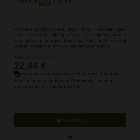
Promjene godišnjih doba, fizički umor ili mentalni stres
nose sa sobom osjećaj umora i bezvoljnosti praćen
pomanjkanjem energije. Ener Plus Adulti je koncentrat
pakiran u praktične ampule koje čine jednu dozu.
Referenca
C007919
22,44 €
Kupnjom ovog proizvoda možete dobiti
2
bodova
.
Vaša košarica će sadržavati
2
bodova
koji se mogu
pretvoriti u kupon vrijedan
0,40 €
.
U košaricu