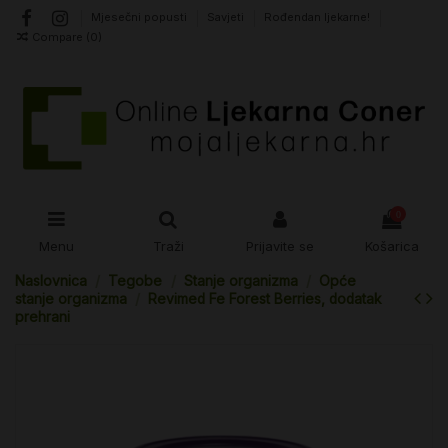
Mjesečni popusti
Savjeti
Rođendan ljekarne!
Compare (
0
)
0
Menu
Traži
Prijavite se
Košarica
Naslovnica
Tegobe
Stanje organizma
Opće
stanje organizma
Revimed Fe Forest Berries, dodatak
prehrani