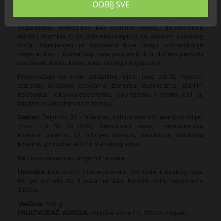
ODBIJ SVE
Rebimed Fe je prirodni visokokvalitetni dodatak prehrani na
bazi dvovalentnog kelatnog željeza (najsličnije željezu u
organizmu), liofilizirane BIO matične mliječi, dehidriranog
meda i vitamina C za pripremu napitka sa okusom šumskog
voća. Namijenjen je osobama koje imaju pomanjkanje
željeza, kao i svima koji žele popraviti ili u dužem periodu
održavati dobru krvnu sliku i snagu organizma.
Preporučuje se svim uzrastima, djeci (već od 12 mjeseci
starosti), oboljelim osobama, ženama, trudnicama, starijim
osobama, rekonvalescentima, sportašima i svima koji su
izloženi svakodnevnom stresu.
Sastav:
Željezov (II) – fumarat, liofilizirana BIO matična mliječ
(min. 4,6 % 10-HDA), dehidrirani med, L-askorbinska
kiselina (vitamin C), silicijev dioksid, saharoza, limunska
kiselina, prirodna aroma šumskog voća.
Bez konzervansa i umjetnih aroma.
Uporaba:
Rastopiti 2 žličice praha u 2dl vode ili mlakog čaja.
Piti po potrebi do 3 puta na dan. Koristiti suhu nemetalnu
žličicu.
Veličina:
250 g
PROIZVOĐAČ ADRESA
: Poljička ulica 45, 10000 Zagreb