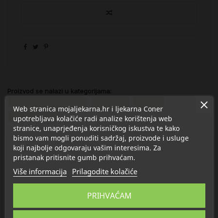
Proizvod se nalazi u kategorijama:
Opće stanje organizma
Vitamin C
Željezo
Web stranica mojaljekarna.hr i ljekarna Coner
Matična mliječ
upotrebljava kolačiće radi analize korištenja web
stranice, unaprjeđenja korisničkog iskustva te kako
bismo vam mogli ponuditi sadržaj, proizvode i usluge
koji najbolje odgovaraju vašim interesima. Za
Opis
pristanak pritisnite gumb prihvaćam.
Više informacija
Prilagodite kolačiće
Detalji
PRIHVAĆAM
O Revimed