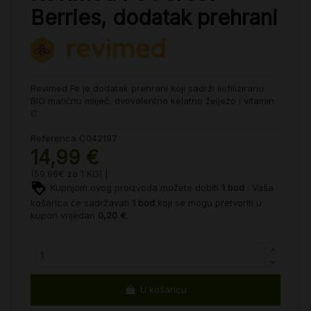
Berries, dodatak prehrani
Revimed Fe je dodatak prehrani koji sadrži liofiliziranu
BIO matičnu mliječ, dvovalentno kelatno željezo i vitamin
C.
Referenca
C042197
14,99 €
(59.96€ za 1 KG) |
Kupnjom ovog proizvoda možete dobiti
1
bod
. Vaša
košarica će sadržavati
1
bod
koji se mogu pretvoriti u
kupon vrijedan
0,20 €
.
U košaricu