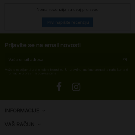
Nema recenzija za ovaj proizvod
Prvi napišite recenziju
Prijavite se na email novosti
Možete se odjaviti u bilo kojem trenutku. U tu svrhu, molimo pronađite naše kontakt
informacije u pravnim obavijestima.
INFORMACIJE
VAŠ RAČUN