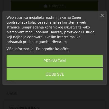
U košaricu
Web stranica mojaljekarna.hr i ljekarna Coner
upotrebljava kolačiće radi analize korištenja web
stranice, unaprjeđenja korisničkog iskustva te kako
bismo vam mogli ponuditi sadržaj, proizvode i usluge
koji najbolje odgovaraju vašim interesima. Za
pristanak pritisnite gumb prihvaćam.
Više informacija
Prilagodite kolačiće
Proizvod se nalazi u kategorijama:
PRIHVAĆAM
Opekline, rane, ožiljci
ODBIJ SVE
Opis
Detalji
Antibakterijski flaster