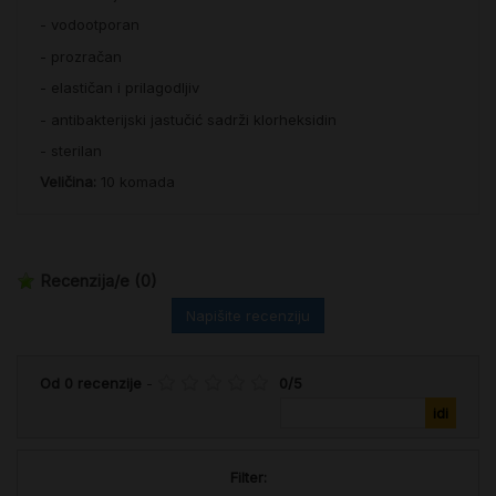
- vodootporan
- prozračan
- elastičan i prilagodljiv
- antibakterijski jastučić sadrži klorheksidin
- sterilan
Veličina:
10 komada
Recenzija/e
(0)
Napišite recenziju
Od
0
recenzije
-
0
/
5
Filter: