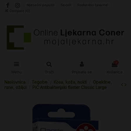
Mjesečni popusti
Savjeti
Rođendan ljekarne!
Compare (
0
)
0
Menu
Traži
Prijavite se
Košarica
Naslovnica
Tegobe
Kosa, koža, nokti
Opekline,
rane, ožiljci
PiC Antibakterijski flaster Classic Large