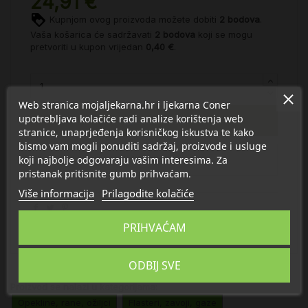
24,91 €
Kupnjom ovog proizvoda možete dobiti
2
bodova
.
Vaša košarica će sadržavati
2
bodova
koji se mogu
pretvoriti u kupon vrijedan
0,40 €
.
Web stranica mojaljekarna.hr i ljekarna Coner
upotrebljava kolačiće radi analize korištenja web
U košaricu
stranice, unaprjeđenja korisničkog iskustva te kako
bismo vam mogli ponuditi sadržaj, proizvode i usluge
koji najbolje odgovaraju vašim interesima. Za
pristanak pritisnite gumb prihvaćam.
Više informacija
Prilagodite kolačiće
flasteri
PRIHVAĆAM
ODBIJ SVE
Proizvod se nalazi u kategorijama:
Opekline, rane, ožiljci
Flasteri, zavoji, gaze