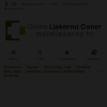
Mjesečni popusti
Savjeti
Rođendan ljekarne!
Compare (
0
)
0
Menu
Traži
Prijavite se
Košarica
Naslovnica
Tegobe
Kosa, koža, nokti
Opekline,
rane, ožiljci
Hartmann Cosmopor E sterilni Flasteri
35x10 cm