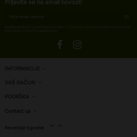
Prijavite se na email novosti
Možete se odjaviti u bilo kojem trenutku. U tu svrhu, molimo pronađite naše kontakt
informacije u pravnim obavijestima.
INFORMACIJE
VAŠ RAČUN
PODRŠKA
Contact us


Recenzije trgovine