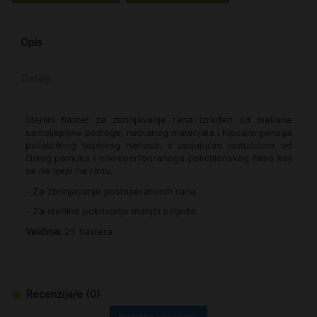
Opis
Detalji
Sterilni flaster za zbrinjavanje rana izrađen od mekane
samoljepljive podloge, netkanog materijala i hipoalergenoga
poliakrilnog ljepljivog nanosa, s upijajućim jastučićem od
čistog pamuka i mikroperforiranoga polietilenskog filma koji
se ne lijepi na ranu.
- Za zbrinjavanje postoperativnih rana.
- Za sterilno pokrivanje manjih ozljeda.
Veličina:
25 flastera
Recenzija/e
(0)
Napišite recenziju