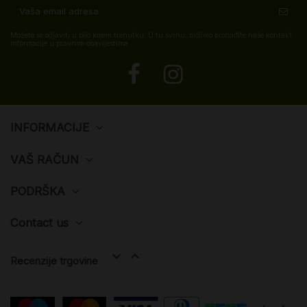
Možete se odjaviti u bilo kojem trenutku. U tu svrhu, molimo pronađite naše kontakt
informacije u pravnim obavijestima.
INFORMACIJE
VAŠ RAČUN
PODRŠKA
Contact us


Recenzije trgovine