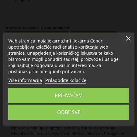
Proizvod se nalazi u kategorijama:
Dermatitis, iritacije, suha koža
Oštećena koža i rane
Web stranica mojaljekarna.hr i ljekarna Coner
upotrebljava kolačiće radi analize korištenja web
stranice, unaprjeđenja korisničkog iskustva te kako
Opis
bismo vam mogli ponuditi sadržaj, proizvode i usluge
koji najbolje odgovaraju vašim interesima. Za
pristanak pritisnite gumb prihvaćam.
Detalji
Više informacija
Prilagodite kolačiće
Onco Hand-Foot Syndrome krema sadrži tvari kao što su
PRIHVAĆAM
Omega Plus kompleks, shea maslac, proteini svile ili
Syricalm te 10% uree. Kombinacija aktivnih tvari intenzivno
omekšava, podmazuje i vlaži nadraženu kožu i time
osigurava zaštitnu barijeru od štetnih vanjskih utjecaja. Ove
ODBIJ SVE
tvari također tvore odgovarajuću okolinu za prirodne
regenerativne procese, pravilno vlažeći i podmazujući kožu,
čime se umanjuju simptomi svrbeža, žarenja i stezanja.
Glavni sastojci: urea, SyriCalmTM CLR (ekstrakti Phragmites