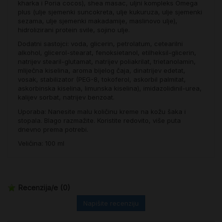
kharka i Poria cocos), shea masac, uljni kompleks Omega
plus (ulje sjemenki suncokreta, ulje kukuruza, ulje sjemenki
sezama, ulje sjemenki makadamije, maslinovo ulje),
hidrolizirani protein svile, sojino ulje.
Dodatni sastojci: voda, glicerin, petrolatum, cetearilni
alkohol, glicerol-stearat, fenoksietanol, etilheksil-glicerin,
natrijev stearil-glutamat, natrijev poliakrilat, trietanolamin,
mliječna kiselina, aroma bijelog čaja, dinatrijev edetat,
vosak, stabilizator (PEG-8, tokoferol, askorbil palmitat,
askorbinska kiselina, limunska kiselina), imidazolidinil-urea,
kalijev sorbat, natrijev benzoat.
Uporaba: Nanesite malu količinu kreme na kožu šaka i
stopala. Blago razmažite. Koristite redovito, više puta
dnevno prema potrebi.
Veličina: 100 ml
Recenzija/e
(0)
Napišite recenziju