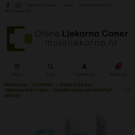
Mjesečni popusti
Savjeti
Rođendan ljekarne!
Compare (
0
)
0
Menu
Traži
Prijavite se
Košarica
Naslovnica
Kozmetika
Stanja kože lica
Oštećena koža i rane
Immufen krema za Hand-Foot
sindrom