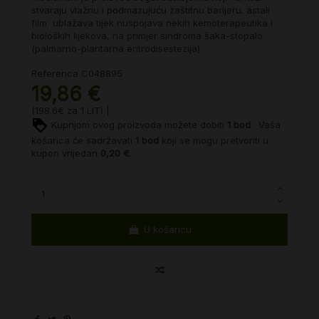
stvaraju vlažnu i podmazujuću zaštitnu barijeru. astali
film ublažava tijek nuspojava nekih kemoterapeutika i
bioloških lijekova, na primjer sindroma šaka-stopalo
(palmarno-plantarna eritrodisestezija).
Referenca
C048895
19,86 €
(198.6€ za 1 LIT) |
Kupnjom ovog proizvoda možete dobiti
1
bod
. Vaša
košarica će sadržavati
1
bod
koji se mogu pretvoriti u
kupon vrijedan
0,20 €
.
U košaricu