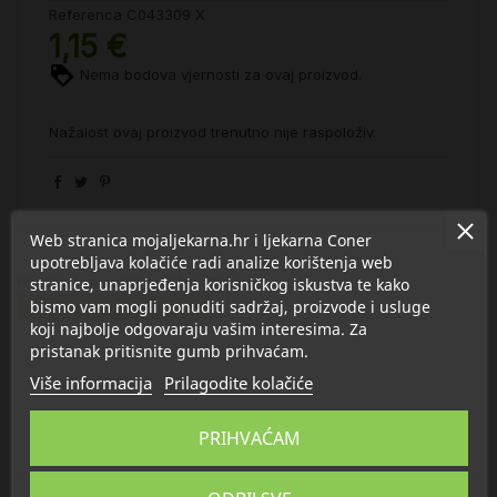
Referenca
C043309 X
1,15 €
Nema bodova vjernosti za ovaj proizvod.
Nažalost ovaj proizvod trenutno nije raspoloživ.
Web stranica mojaljekarna.hr i ljekarna Coner
upotrebljava kolačiće radi analize korištenja web
Proizvod se nalazi u kategorijama:
stranice, unaprjeđenja korisničkog iskustva te kako
bismo vam mogli ponuditi sadržaj, proizvode i usluge
Pomagala za suradljivost
koji najbolje odgovaraju vašim interesima. Za
pristanak pritisnite gumb prihvaćam.
Više informacija
Prilagodite kolačiće
Opis
PRIHVAĆAM
Detalji