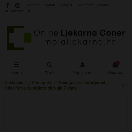
Mjesečni popusti
Savjeti
Rođendan ljekarne!
Compare (
0
)
0
Menu
Traži
Prijavite se
Košarica
Naslovnica
Pomagala
Pomagala za suradljivost
Indor Kutija za tablete okrugla 7 dana