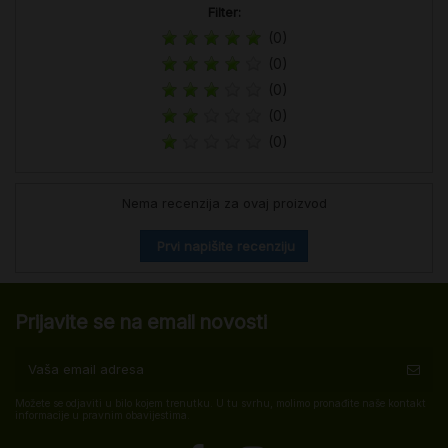
Filter:
(0)
(0)
(0)
(0)
(0)
Nema recenzija za ovaj proizvod
Prvi napišite recenziju
Prijavite se na email novosti
Možete se odjaviti u bilo kojem trenutku. U tu svrhu, molimo pronađite naše kontakt
informacije u pravnim obavijestima.