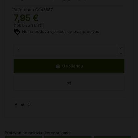
Referenca
C043567
7,95 €
(159€ za 1 LIT) |
Nema bodova vjernosti za ovaj proizvod.
U košaricu
Proizvod se nalazi u kategorijama: