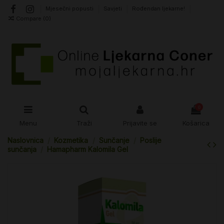
Mjesečni popusti
Savjeti
Rođendan ljekarne!
Compare (
0
)
0
Menu
Traži
Prijavite se
Košarica
Naslovnica
Kozmetika
Sunčanje
Poslije
sunčanja
Hamapharm Kalomila Gel