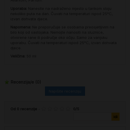
Allantoin, Parfum.
Uporaba:
Nanesite na nadraženo mjesto u tankom sloju
nekoliko puta na dan. Čuvati na temperaturi ispod 25°C,
izvan dohvata djece.
Napomena:
Ne preporučuje se osobama preosjetljivim na
bilo koji od sastojaka. Nemojte nanositi na sluznice,
otvorene rane ili područje oko očiju. Samo za vanjsku
uporabu. Čuvati na temperaturi ispod 25°C, izvan dohvata
djece.
Veličina:
50 ml
Recenzija/e
(0)
Napišite recenziju
Od
0
recenzije
-
0
/
5