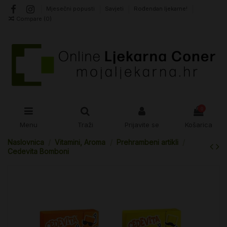
Mjesečni popusti
Savjeti
Rođendan ljekarne!
Compare (
0
)
0
Menu
Traži
Prijavite se
Košarica
Naslovnica
Vitamini, Aroma
Prehrambeni artikli
Cedevita Bomboni