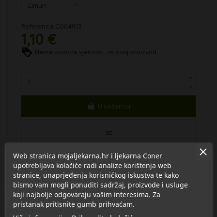
Referenca
C004913
1,10 €
Nema bodova vjernosti za ovaj proizvod.
U košaricu
Web stranica mojaljekarna.hr i ljekarna Coner
upotrebljava kolačiće radi analize korištenja web
stranice, unaprjeđenja korisničkog iskustva te kako
bismo vam mogli ponuditi sadržaj, proizvode i usluge
koji najbolje odgovaraju vašim interesima. Za
pristanak pritisnite gumb prihvaćam.
Proizvod se nalazi u kategorijama: