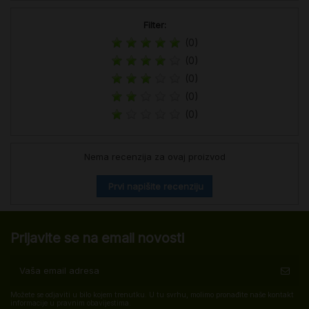
Filter:
(0)
(0)
(0)
(0)
(0)
Nema recenzija za ovaj proizvod
Prvi napišite recenziju
Prijavite se na email novosti
Možete se odjaviti u bilo kojem trenutku. U tu svrhu, molimo pronađite naše kontakt
informacije u pravnim obavijestima.