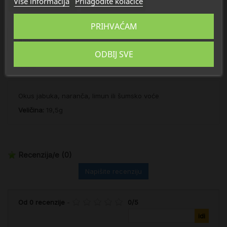
Više informacija
Prilagodite kolačiće
Prehrambeni artikli
Torba za rodilište
PRIHVAĆAM
Opis
ODBIJ SVE
Detalji
Okus jabuka, naranča, limun ili šumsko voće
Veličina:
19,5g
Recenzija/e
(0)
Napišite recenziju
Od
0
recenzije
-
0
/
5