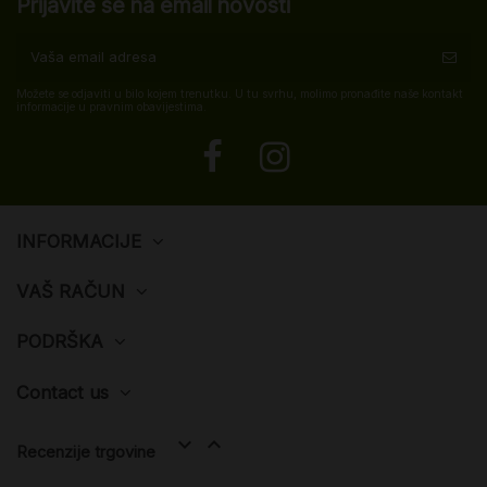
Prijavite se na email novosti
Možete se odjaviti u bilo kojem trenutku. U tu svrhu, molimo pronađite naše kontakt
informacije u pravnim obavijestima.
INFORMACIJE
VAŠ RAČUN
PODRŠKA
Contact us


Recenzije trgovine