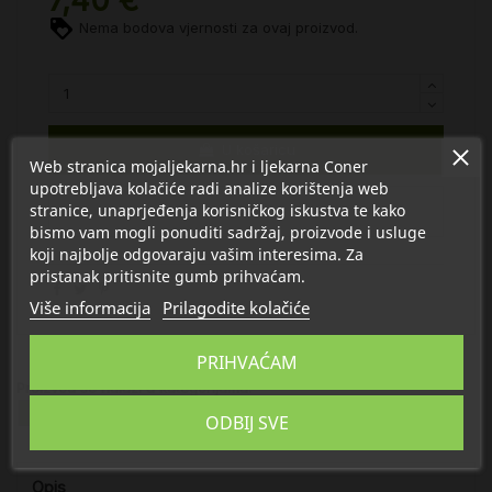
Nema bodova vjernosti za ovaj proizvod.
U košaricu
Web stranica mojaljekarna.hr i ljekarna Coner
upotrebljava kolačiće radi analize korištenja web
stranice, unaprjeđenja korisničkog iskustva te kako
bismo vam mogli ponuditi sadržaj, proizvode i usluge
koji najbolje odgovaraju vašim interesima. Za
pristanak pritisnite gumb prihvaćam.
Više informacija
Prilagodite kolačiće
PRIHVAĆAM
Proizvod se nalazi u kategorijama:
Pribor za hranjenje
ODBIJ SVE
Opis