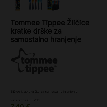
Tommee Tippee Žličice
kratke drške za
samostalno hranjenje
Žličice kratke drške za samostalno hranjenje.
Referenca
C052110
7,40 €