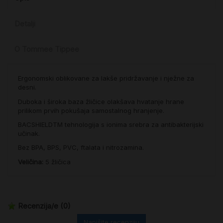
Detalji
O Tommee Tippee
Ergonomski oblikovane za lakše pridržavanje i nježne za
desni.
Duboka i široka baza žličice olakšava hvatanje hrane
prilikom prvih pokušaja samostalnog hranjenje.
BACSHIELDTM tehnologija s ionima srebra za antibakterijski
učinak.
Bez BPA, BPS, PVC, ftalata i nitrozamina.
Veličina:
5 žličica
Recenzija/e
(0)
Napišite recenziju