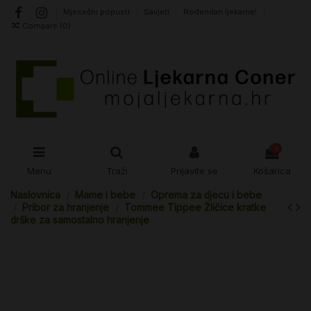
Mjesečni popusti
Savjeti
Rođendan ljekarne!
Compare (
0
)
0
Menu
Traži
Prijavite se
Košarica
Naslovnica
Mame i bebe
Oprema za djecu i bebe
Pribor za hranjenje
Tommee Tippee Žličice kratke
drške za samostalno hranjenje