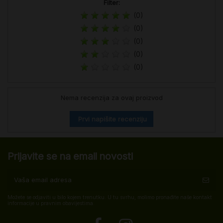
Filter:
(0)
(0)
(0)
(0)
(0)
Nema recenzija za ovaj proizvod
Prvi napišite recenziju
Prijavite se na email novosti
Možete se odjaviti u bilo kojem trenutku. U tu svrhu, molimo pronađite naše kontakt
informacije u pravnim obavijestima.