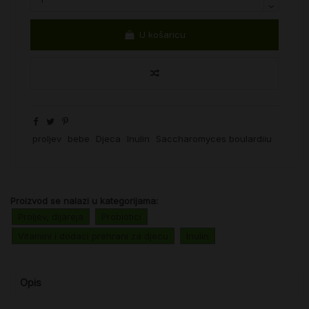
U košaricu
proljev
bebe
Djeca
Inulin
Saccharomyces boulardiiu
Proizvod se nalazi u kategorijama:
Proljev, dijareja
Probiotici
Vitamini i dodaci prehrani za djecu
Inulin
Opis