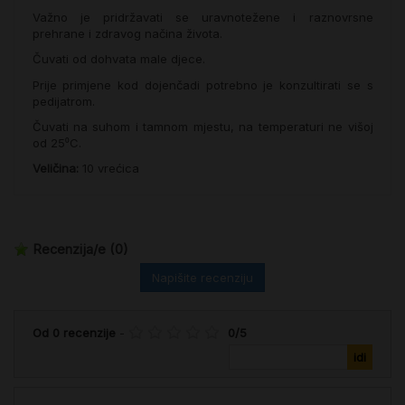
Važno je pridržavati se uravnotežene i raznovrsne
prehrane i zdravog načina života.
Čuvati od dohvata male djece.
Prije primjene kod dojenčadi potrebno je konzultirati se s
pedijatrom.
Čuvati na suhom i tamnom mjestu, na temperaturi ne višoj
od 25⁰C.
Veličina:
10 vrećica
Recenzija/e
(0)
Napišite recenziju
Od
0
recenzije
-
0
/
5