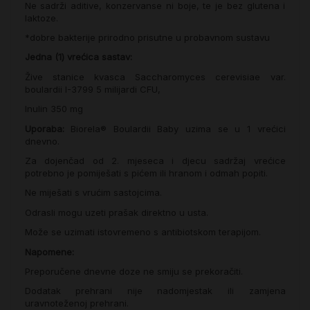
Ne sadrži aditive, konzervanse ni boje, te je bez glutena i
laktoze.
*dobre bakterije prirodno prisutne u probavnom sustavu
Jedna (1) vrećica sastav:
Žive stanice kvasca Saccharomyces cerevisiae var.
boulardii I-3799 5 milijardi CFU,
Inulin 350 mg
Uporaba:
Biorela® Boulardii Baby uzima se u 1 vrećici
dnevno.
Za dojenčad od 2. mjeseca i djecu sadržaj vrećice
potrebno je pomiješati s pićem ili hranom i odmah popiti.
Ne miješati s vrućim sastojcima.
Odrasli mogu uzeti prašak direktno u usta.
Može se uzimati istovremeno s antibiotskom terapijom.
Napomene:
Preporučene dnevne doze ne smiju se prekoračiti.
Dodatak prehrani nije nadomjestak ili zamjena
uravnoteženoj prehrani.