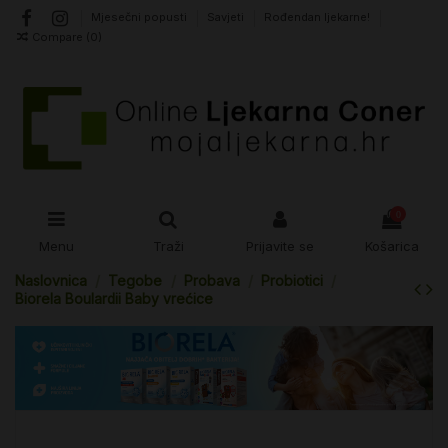
Mjesečni popusti
Savjeti
Rođendan ljekarne!
Compare (
0
)
0
Menu
Traži
Prijavite se
Košarica
Naslovnica
Tegobe
Probava
Probiotici
Biorela Boulardii Baby vrećice