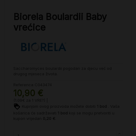
Biorela Boulardii Baby
vrećice
Saccharomyces boulardii pogodan za djecu već od
drugog mjeseca života.
Referenca
C043474
10,90 €
(1.09€ za 1 VRE?) |
Kupnjom ovog proizvoda možete dobiti
1
bod
. Vaša
košarica će sadržavati
1
bod
koji se mogu pretvoriti u
kupon vrijedan
0,20 €
.