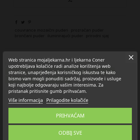
couvrance mozaični puderi
prozračan puder
brončani puder
iluminirajući puder
prirodni sjaj
Web stranica mojaljekarna.hr i ljekarna Coner
Proizvod se nalazi u kategorijama:
upotrebljava kolačiće radi analize korištenja web
Puderi i podloge
Avene Couvrance
Avene sve
stranice, unaprjeđenja korisničkog iskustva te kako
bismo vam mogli ponuditi sadržaj, proizvode i usluge
Dermokozmetika
Njega lica
koji najbolje odgovaraju vašim interesima. Za
pristanak pritisnite gumb prihvaćam.
Više informacija
Prilagodite kolačiće
Opis
PRIHVAĆAM
Detalji
ODBIJ SVE
O Avene - Pierre Fabre