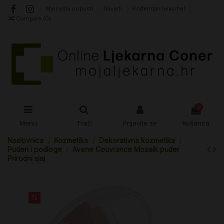
Mjesečni popusti
Savjeti
Rođendan ljekarne!
Compare (
0
)
0
Menu
Traži
Prijavite se
Košarica
Naslovnica
Kozmetika
Dekorativna kozmetika
Puderi i podloge
Avene Couvrance Mozaik puder
Prirodni sjaj
%