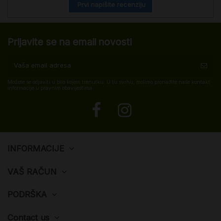
Prvi napišite recenziju
Prijavite se na email novosti
Možete se odjaviti u bilo kojem trenutku. U tu svrhu, molimo pronađite naše kontakt
informacije u pravnim obavijestima.
INFORMACIJE
VAŠ RAČUN
PODRŠKA
Contact us