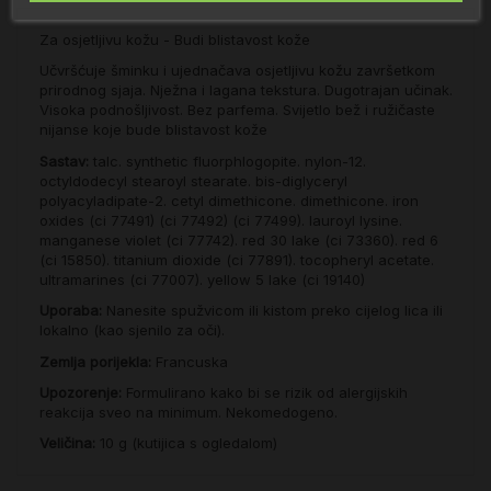
Za osjetljivu kožu - Budi blistavost kože
Učvršćuje šminku i ujednačava osjetljivu kožu završetkom
prirodnog sjaja. Nježna i lagana tekstura. Dugotrajan učinak.
Visoka podnošljivost. Bez parfema. Svijetlo bež i ružičaste
nijanse koje bude blistavost kože
Sastav:
talc. synthetic fluorphlogopite. nylon-12.
octyldodecyl stearoyl stearate. bis-diglyceryl
polyacyladipate-2. cetyl dimethicone. dimethicone. iron
oxides (ci 77491) (ci 77492) (ci 77499). lauroyl lysine.
manganese violet (ci 77742). red 30 lake (ci 73360). red 6
(ci 15850). titanium dioxide (ci 77891). tocopheryl acetate.
ultramarines (ci 77007). yellow 5 lake (ci 19140)
Uporaba:
Nanesite spužvicom ili kistom preko cijelog lica ili
lokalno (kao sjenilo za oči).
Zemlja porijekla:
Francuska
Upozorenje:
Formulirano kako bi se rizik od alergijskih
reakcija sveo na minimum. Nekomedogeno.
Veličina:
10 g (kutijica s ogledalom)