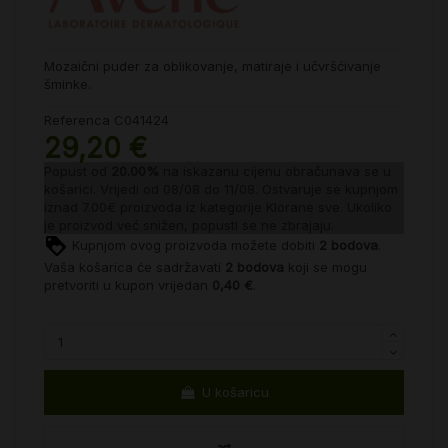
Mozaični puder za oblikovanje, matiraje i učvršćivanje
šminke.
Referenca
C041424
29,20 €
Popust od
20.00%
na iskazanu cijenu obračunava se u
košarici. Vrijedi od 08/08 do 11/08. Ostvaruje se kupnjom
iznad 7.00€ proizvoda iz kategorije
Klorane sve
. Ukoliko
je proizvod već snižen, popusti se ne zbrajaju.
Kupnjom ovog proizvoda možete dobiti
2
bodova
.
Vaša košarica će sadržavati
2
bodova
koji se mogu
pretvoriti u kupon vrijedan
0,40 €
.
U košaricu