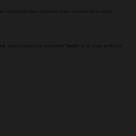
je najzastupljenija u mišićnom tkivu i živcima, ali se može
od
. Vaša košarica će sadržavati
1
bod
koji se mogu pretvoriti