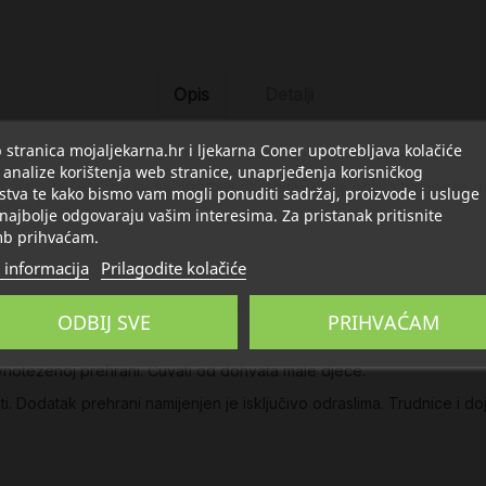
Opis
Detalji
stranica mojaljekarna.hr i ljekarna Coner upotrebljava kolačiće
ija u mišićnom tkivu i živcima, ali se može pronaći u cijelom tijelu.
 analize korištenja web stranice, unaprjeđenja korisničkog
puno šećera, pa su se sportaši okrenuli čistom obliku taurina te ga k
stva te kako bismo vam mogli ponuditi sadržaj, proizvode i usluge
 dozu!
 najbolje odgovaraju vašim interesima. Za pristanak pritisnite
b prihvaćam.
 informacija
Prilagodite kolačiće
iv zgušnjavanja (magnezijeve soli masnih kiselina), ovojnica kapsule 
ODBIJ SVE
PRIHVAĆAM
vnoteženoj prehrani. Čuvati od dohvata male djece.
odatak prehrani namijenjen je isključivo odraslima. Trudnice i dojilj