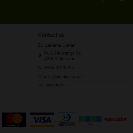
Contact us
ZU Ljekarna Coner
Pr. A. Hebranga 8a
43000 Bjelovar
+385 911211295
info@mojaljekarna.hr
Tel:
043 638 095