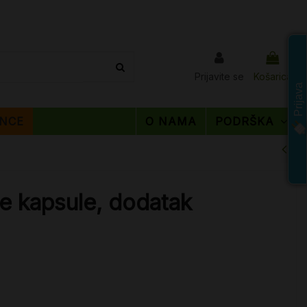
Prijavite se
Košarica
Prijava
NCE
O NAMA
PODRŠKA
e kapsule, dodatak