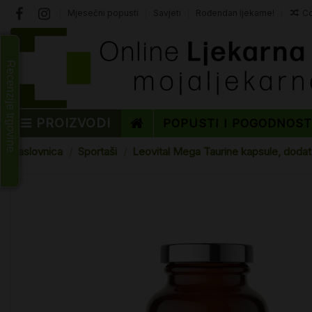
Mjesečni popusti
Savjeti
Rođendan ljekarne!
Co
Recenzije trgovine
PROIZVODI
POPUSTI I POGODNOS
Naslovnica
Sportaši
Leovital Mega Taurine kapsule, dodat