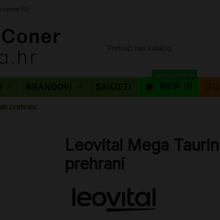
mpare (
0
)
Novi proizvodi
NEW IN
TI
BRANDOVI
SAVJETI
SU
ak prehrani
Leovital Mega Taurin
prehrani