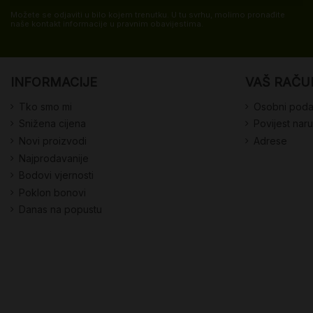
Možete se odjaviti u bilo kojem trenutku. U tu svrhu, molimo pronađite
naše kontakt informacije u pravnim obavijestima.
INFORMACIJE
VAŠ RAČU
Tko smo mi
Osobni poda
Snižena cijena
Povijest nar
Novi proizvodi
Adrese
Najprodavanije
Bodovi vjernosti
Poklon bonovi
Danas na popustu