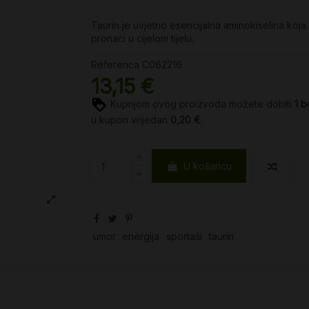
Taurin je uvjetno esencijalna aminokiselina koja 
pronaći u cijelom tijelu.
Referenca
C062216
13,15 €
Kupnjom ovog proizvoda možete dobiti
1
b
u kupon vrijedan
0,20 €
.
U košaricu
umor
energija
sportaši
taurin