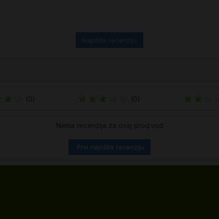
Napišite recenziju
(0)
(0)
Nema recenzija za ovaj proizvod
Prvi napišite recenziju