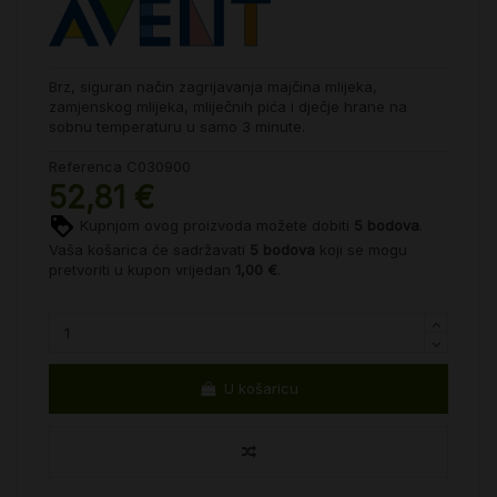
Brz, siguran način zagrijavanja majčina mlijeka,
zamjenskog mlijeka, mliječnih pića i dječje hrane na
sobnu temperaturu u samo 3 minute.
Referenca
C030900
52,81 €
Kupnjom ovog proizvoda možete dobiti
5
bodova
.
Vaša košarica će sadržavati
5
bodova
koji se mogu
pretvoriti u kupon vrijedan
1,00 €
.
U košaricu