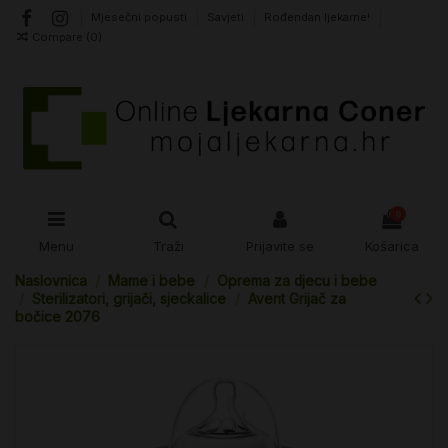
Mjesečni popusti
Savjeti
Rođendan ljekarne!
Compare (
0
)
0
Menu
Traži
Prijavite se
Košarica
Naslovnica
Mame i bebe
Oprema za djecu i bebe
Sterilizatori, grijači, sjeckalice
Avent Grijač za
bočice 2076