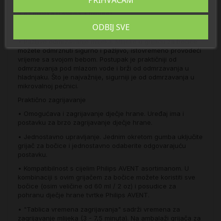
• Bočica je spremna za 3 minute! Brzo zagrijavanje 150 ml /
5 oz mlijeka u svega 3 minute*
ODBIJ SVE
Pažljivo odmrzavanje
• Pažljivo odmrzavanje mlijeka. Mlijeko u grijaču za bočice
možete odmrznuti sigurno i pažljivo, istovremeno provodeći
vrijeme sa svojom bebom. Postupak je praktičniji od
odmrzavanja pod mlazom vode i brži od odmrzavanja u
hladnjaku. Što je najvažnije, sigurniji je od odmrzavanja u
mikrovalnoj pećnici.
Praktično zagrijavanje
• Omogućava i zagrijavanje dječje hrane. Uređaj ima i
postavku za brzo zagrijavanje dječje hrane.
• Jednostavno upravljanje. Jednim okretom gumba uključite
grijač za bočice i jednostavno odaberite odgovarajuću
postavku.
• Kompatibilnost s cijelim Philips AVENT asortimanom. U
kombinaciji s ovim grijačem za bočice možete koristiti sve
bočice (osim veličine od 60 ml / 2 oz) i posudice za
pohranu dječje hrane tvrtke Philips AVENT.
• "Tablica vremena zagrijavanja" sadrži vremena za
zagrijavanje mlijeka (3 - 7,5 minuta). Na ambalaži grijača za