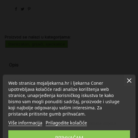
Proizvod se nalazi u kategorijama:
Sterilizatori, grijači, sjeckalice
Opis
Detalji
Web stranica mojaljekarna.hr i ljekarna Coner
upotrebljava kolačiće radi analize korištenja web
stranice, unaprjeđenja korisničkog iskustva te kako
O Avent
bismo vam mogli ponuditi sadržaj, proizvode i usluge
koji najbolje odgovaraju vašim interesima. Za
pristanak pritisnite gumb prihvaćam.
Zagrijava ravnomjerno
Više informacija
Prilagodite kolačiće
• Ravnomjerno zagrijavanje uz zaštitu kvalitete mlijeka.
Brzo zagrijavanje
PRIHVAĆAM