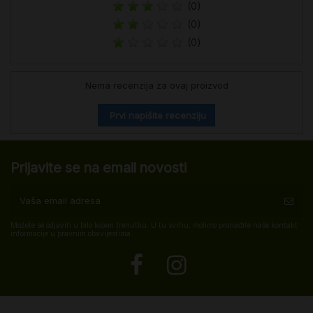
(0)
(0)
(0)
Nema recenzija za ovaj proizvod
Prvi napišite recenziju
Prijavite se na email novosti
Možete se odjaviti u bilo kojem trenutku. U tu svrhu, molimo pronađite naše kontakt
informacije u pravnim obavijestima.