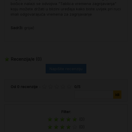
bočice nalazi se odvojiva "Tablica vremena zagrijavanja"
koju možete držati u blizini uređaja kako biste uvijek pri ruci
imali odgovarajuća vremena za zagrijavanje
Sadrži:
grijač
Recenzija/e
(0)
Napišite recenziju
Od
0
recenzije
-
0
/
5
Filter:
(0)
(0)