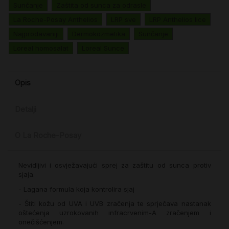
Sunčanje
Zaštita od sunca za odrasle
La Roche-Posay Anthelios
LRP sve
LRP Anthelios lice
Najprodavaniji
Dermokozmetika
Sunčanje
Loreal homosalat
Loreal Sunce
Opis
Detalji
O La Roche-Posay
Nevidljivi i osvježavajući sprej za zaštitu od sunca protiv
sjaja.
- Lagana formula koja kontrolira sjaj
- Štiti kožu od UVA i UVB zračenja te sprječava nastanak
oštećenja uzrokovanih infracrvenim-A zračenjem i
onečišćenjem.