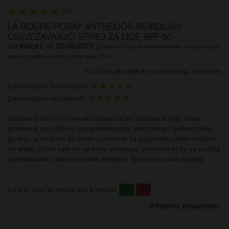
(
5
/
5
)
LA ROCHE-POSAY ANTHELIOS NEVIDLJIVI
OSVJEŽAVAJUĆI SPREJ ZA LICE SPF 50
Od
Katica L
na
25/08/2023
La Roche-Posay Anthelios Nevidljivi i osvježavajući
sprej za zaštitu od sunca protiv sjaja 75 ml
6
od
9
ljudi smatra ovu recenziju korisnom
Zadovoljstvo korištenjem:
Zadovoljstvo rezultatom:
Odličan proizvod i svakako preporučam osobama koje imaju
problema sa kožom i depigmentacijom. Koristim ga tijekom cijele
godine, a obzirom da imam problema sa pigmentacijskim mrljama
na vratu uočila sam mi se mrlje smanjuju, odnosno koža se počela
ujednačavati nakon redovite primjene (potrošena dva spreja).
Da li je ova recenzija bila korisna?
Da
Ne
Prijavite zloupotrebu