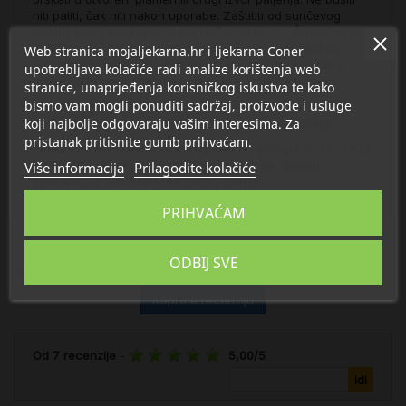
niti paliti, čak niti nakon uporabe. Zaštititi od sunčevog
svjetla. Ne izlagati temperaturi višoj od 50 °C. Čuvati izvan
dohvata djece. Izbjegavati prskanje prema očima ili na
Web stranica mojaljekarna.hr i ljekarna Coner
nadraženu kožu, kao i namjerno udisanje. Ne koristiti u
upotrebljava kolačiće radi analize korištenja web
druge svrhe osim onih za koje je proizvod namijenjen.
stranice, unaprjeđenja korisničkog iskustva te kako
bismo vam mogli ponuditi sadržaj, proizvode i usluge
PROIZVOĐAČ ADRESA
: La Roche-Posay Laboratoire
koji najbolje odgovaraju vašim interesima. Za
Dermatologique CAI, 86270 La Roche-Posay, France
pristanak pritisnite gumb prihvaćam.
PROIZVOĐAČ KONTAKT
: info@laroche-posay.com.hr // 072
60 20 24 *cijena poziva se obračunava po cjeniku
Više informacija
Prilagodite kolačiće
operatera // www.laroche-posay.com.hr
PRIHVAĆAM
ODBIJ SVE
Recenzija/e
(7)
Napišite recenziju
Od
7
recenzije
-
5,00
/
5