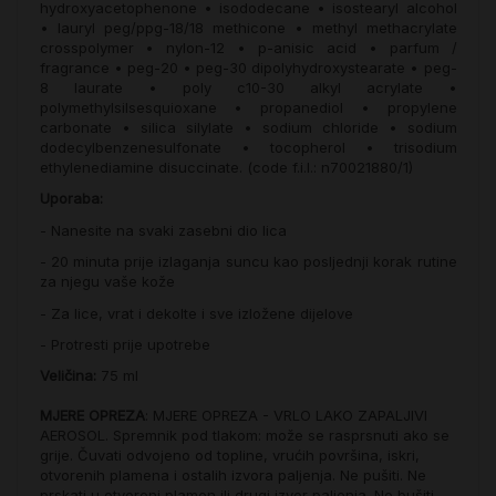
hydroxyacetophenone • isododecane • isostearyl alcohol
• lauryl peg/ppg-18/18 methicone • methyl methacrylate
crosspolymer • nylon-12 • p-anisic acid • parfum /
fragrance • peg-20 • peg-30 dipolyhydroxystearate • peg-
8 laurate • poly c10-30 alkyl acrylate •
polymethylsilsesquioxane • propanediol • propylene
carbonate • silica silylate • sodium chloride • sodium
dodecylbenzenesulfonate • tocopherol • trisodium
ethylenediamine disuccinate. (code f.i.l.: n70021880/1)
Uporaba:
- Nanesite na svaki zasebni dio lica
- 20 minuta prije izlaganja suncu kao posljednji korak rutine
za njegu vaše kože
- Za lice, vrat i dekolte i sve izložene dijelove
- Protresti prije upotrebe
Veličina:
75 ml
MJERE OPREZA
: MJERE OPREZA - VRLO LAKO ZAPALJIVI
AEROSOL. Spremnik pod tlakom: može se rasprsnuti ako se
grije. Čuvati odvojeno od topline, vrućih površina, iskri,
otvorenih plamena i ostalih izvora paljenja. Ne pušiti. Ne
prskati u otvoreni plamen ili drugi izvor paljenja. Ne bušiti