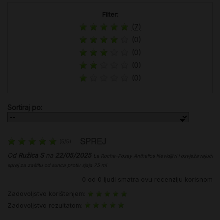
Filter:
(7)
(0)
(0)
(0)
(0)
Sortiraj po:
SPREJ
(
5
/
5
)
Od
Ružica S
na
22/05/2025
La Roche-Posay Anthelios Nevidljivi i osvježavajući
sprej za zaštitu od sunca protiv sjaja 75 ml
0
od
0
ljudi smatra ovu recenziju korisnom
Zadovoljstvo korištenjem:
Zadovoljstvo rezultatom: