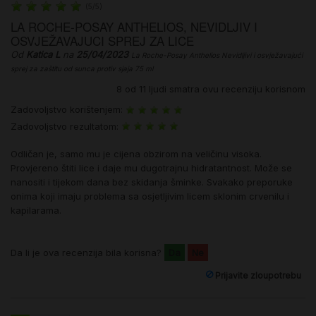
(
5
/
5
)
LA ROCHE-POSAY ANTHELIOS, NEVIDLJIV I
OSVJEŽAVAJUCI SPREJ ZA LICE
Od
Katica L
na
25/04/2023
La Roche-Posay Anthelios Nevidljivi i osvježavajući
sprej za zaštitu od sunca protiv sjaja 75 ml
8
od
11
ljudi smatra ovu recenziju korisnom
Zadovoljstvo korištenjem:
Zadovoljstvo rezultatom:
Odličan je, samo mu je cijena obzirom na veličinu visoka.
Provjereno štiti lice i daje mu dugotrajnu hidratantnost. Može se
nanositi i tijekom dana bez skidanja šminke. Svakako preporuke
onima koji imaju problema sa osjetljivim licem sklonim crvenilu i
kapilarama.
Da li je ova recenzija bila korisna?
Da
Ne
Prijavite zloupotrebu