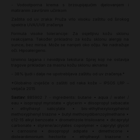
- Vodootporna krema s brzoupijajućim djelovanjem i
matiranim završnim učinkom
Zaštita od uv zraka: Pruža vrlo visoku zaštitu od širokog
spektra UVA/UVB zračenja
Formula visoke tolerancije: Za osjetljivu kožu sklonu
reakcijama. Također prikladno za kožu sklonu alergiji na
sunce, bez mirisa. Može se nanijeti oko očiju. Ne nadražuje
oči. Hipoalergeno.
Iznimno lagana i nevidljiva tekstura: Sprej koji ne ostavlja
tragove prikladan za masnu kožu sklonu aknama
- 38% ljudi i dalje ne upotrebljava zaštitu od uv zračenja.*
*Globalno izvješće o zaštiti od raka kože – IPSOS LRP –
veljača 2015
Sastav:
885902 7 - ingredients: butane • aqua / water /
eau • isopropyl myristate • glycerin • diisopropyl sebacate
• ethylhexyl salicylate • bis-ethylhexyloxyphenol
methoxyphenyl triazine • butyl methoxydibenzoylmethane •
c12-15 alkyl benzoate • drometrizole trisiloxane • dicaprylyl
carbonate • styrene/acrylates copolymer • caprylyl glycol
• carnosine • diisopropyl adipate • dimethicone •
disteardimonium hectorite • ethylhexyl triazone •