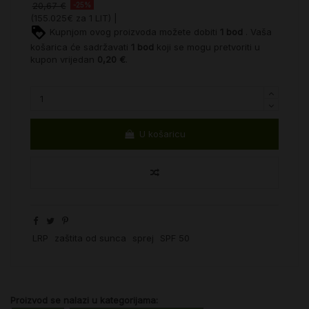
20,67 €
-25%
(155.025€ za 1 LIT) |
Kupnjom ovog proizvoda možete dobiti
1
bod
. Vaša
košarica će sadržavati
1
bod
koji se mogu pretvoriti u
kupon vrijedan
0,20 €
.
U košaricu
LRP
zaštita od sunca
sprej
SPF 50
Proizvod se nalazi u kategorijama: