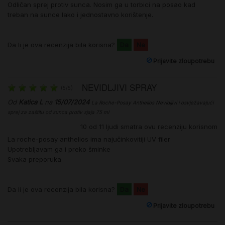
Odličan sprej protiv sunca. Nosim ga u torbici na posao kad
treban na sunce lako i jednostavno korištenje.
Da li je ova recenzija bila korisna?
Da
Ne
Prijavite zloupotrebu
NEVIDLJIVI SPRAY
(
5
/
5
)
Od
Katica L
na
15/07/2024
La Roche-Posay Anthelios Nevidljivi i osvježavajući
sprej za zaštitu od sunca protiv sjaja 75 ml
10
od
11
ljudi smatra ovu recenziju korisnom
La roche-posay anthelios ima najučinkovitiji UV filer
Upotrebljavam ga i preko šminke
Svaka preporuka
Da li je ova recenzija bila korisna?
Da
Ne
Prijavite zloupotrebu