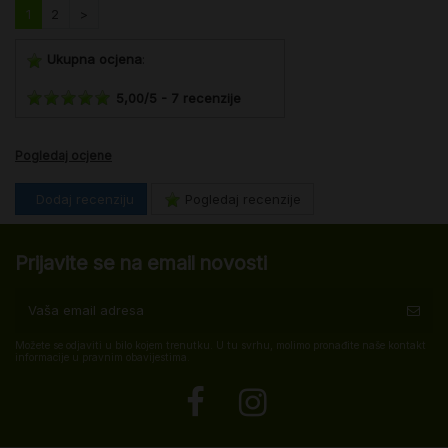
1
2
>
Ukupna ocjena
:
5,00
/
5
-
7
recenzije
Pogledaj ocjene
Dodaj recenziju
Pogledaj recenzije
Prijavite se na email novosti
Možete se odjaviti u bilo kojem trenutku. U tu svrhu, molimo pronađite naše kontakt
informacije u pravnim obavijestima.