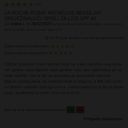
(
5
/
5
)
LA ROCHE-POSAY ANTHELIOS NEVIDLJIVI
OSVJEŽAVAJUĆI SPREJ ZA LICE SPF 50
Od
Katica L
na
28/12/2023
La Roche-Posay Anthelios Nevidljivi i osvježavajući
sprej za zaštitu od sunca protiv sjaja 75 ml
13
od
15
ljudi smatra ovu recenziju korisnom
Zadovoljstvo korištenjem:
Zadovoljstvo rezultatom:
Odličan proizvod. Imam tamnije mrlje na vratu i koristim ovaj spray
već godinu dana tijekom cijele godine i vrlo sam zadovoljna jer su
mrlje svjetlije. Vrlo je lak za upotrebu jer ga možete nanositi
tijekom cijelog dana, ne ostavlja nikakve tragove, a štiti vašu kožu
od štetnih vanjskih utjecaja sunca. Jedina mana mu je što je dosta
skup, a pakiranje je malo i brzo se potroši.
Da li je ova recenzija bila korisna?
Da
Ne
Prijavite zloupotrebu