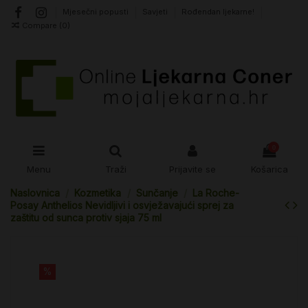
Mjesečni popusti
Savjeti
Rođendan ljekarne!
Compare (
0
)
0
Menu
Traži
Prijavite se
Košarica
Naslovnica
Kozmetika
Sunčanje
La Roche-
Posay Anthelios Nevidljivi i osvježavajući sprej za
zaštitu od sunca protiv sjaja 75 ml
%