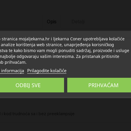
Opis
Detalji
nologiju koja automatski radi detekciju AFib-a sa svakim mjerenje
stranica mojaljekarna.hr i ljekarna Coner upotrebljava kolačiće
 analize korištenja web stranice, unaprjeđenja korisničkog
stva te kako bismo vam mogli ponuditi sadržaj, proizvode i usluge
 najbolje odgovaraju vašim interesima. Za pristanak pritisnite
on 3x)
b prihvaćam.
 informacija
Prilagodite kolačiće
ODBIJ SVE
PRIHVAĆAM
 II i kod trudnoća sa i bez preeklampsije