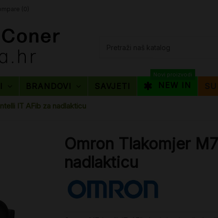
mpare (
0
)
Novi proizvodi
NEW IN
TI
BRANDOVI
SAVJETI
SU
elli IT AFib za nadlakticu
Omron Tlakomjer M7 I
nadlakticu