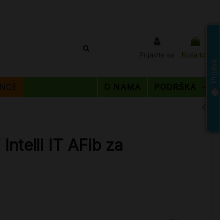
Prijavite se
Košarica
Prijava
NCE
O NAMA
PODRŠKA
ntelli IT AFib za