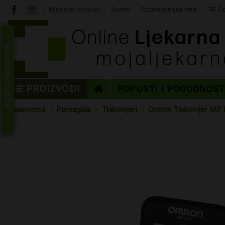
Mjesečni popusti
Savjeti
Rođendan ljekarne!
Co
Recenzije trgovine
PROIZVODI
POPUSTI I POGODNOS
Naslovnica
Pomagala
Tlakomjeri
Omron Tlakomjer M7 Int