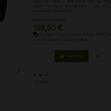
Omron M7 Intelli IT AFib koristi najnoviju Inte
svakim mjerenjem krvnog tlaka ( više nisu p
preciznost i pouzdanost.
Referenca
C042344
139,50 €
Kupnjom ovog proizvoda možete dobiti
13
pretvoriti u kupon vrijedan
2,60 €
.
U košaricu
tlakomjer