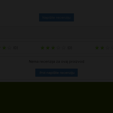
Napišite recenziju
(0)
(0)
Nema recenzija za ovaj proizvod
Prvi napišite recenziju