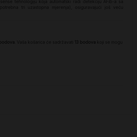
llisense tehnologiju koja automatski radi detekciju AFib-a sa
otrebna tri uzastopna mjerenja), osiguravajući još veću
bodova
. Vaša košarica će sadržavati
13
bodova
koji se mogu