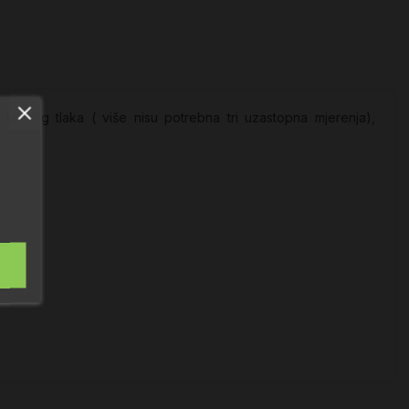
m krvnog tlaka ( više nisu potrebna tri uzastopna mjerenja),