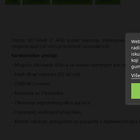
Tlak
Tlakomjeri
Omron tlakomjeri
OmronCP
Omron M7 Intelli IT AFib koristi najnoviju Intellisense teh
Web 
osiguravajući još veću preciznost i pouzdanost.
radi
isku
Karakteristike uređaja:
koji
- Moguće otkrivanje AFib-a sa svakim mjerenjem (ne više nak
gum
- Intelli Wrap manžeta (22-42 cm)
Više
- OMRON Connect
- Memorija za 2 korisnika
- Otkrivanje nepravilnog otkucaja srca
- Pokazatelj visokog krvnog tlaka
- Klinički validiran, prilagođen za pacijente s dijabetesom tipa