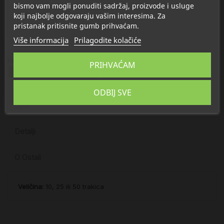
bismo vam mogli ponuditi sadržaj, proizvode i usluge
koji najbolje odgovaraju vašim interesima. Za
pristanak pritisnite gumb prihvaćam.
Više informacija
Prilagodite kolačiće
Proizvod se nalazi u kategorijama:
PRIHVAĆAM
Glukometri, trake, lancete
Trakice i lancete za glukometre
ODBIJ SVE
Opis
Detalji
O Ostali
Veličina:
10, 25 ili 50 trakica