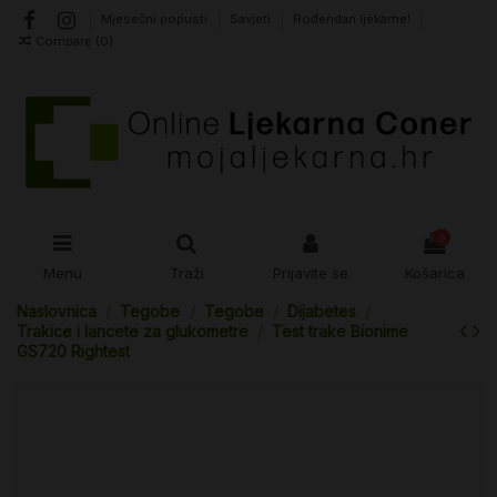
Mjesečni popusti
Savjeti
Rođendan ljekarne!
Compare (
0
)
0
Menu
Traži
Prijavite se
Košarica
Naslovnica
Tegobe
Tegobe
Dijabetes
Trakice i lancete za glukometre
Test trake Bionime
GS720 Rightest