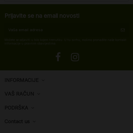
Prijavite se na email novosti
Možete se odjaviti u bilo kojem trenutku. U tu svrhu, molimo pronađite naše kontakt
informacije u pravnim obavijestima.
INFORMACIJE
VAŠ RAČUN
PODRŠKA
Contact us