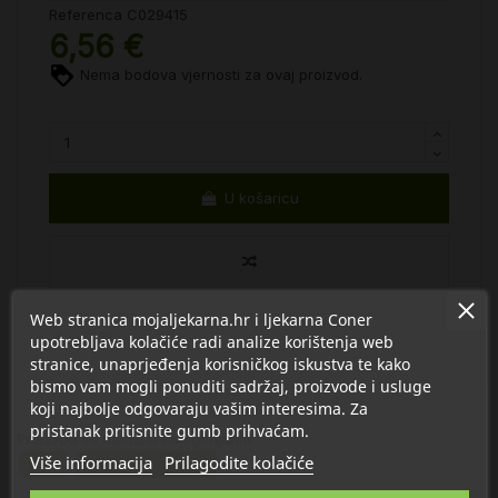
Referenca
C029415
6,56 €
Nema bodova vjernosti za ovaj proizvod.
U košaricu
Web stranica mojaljekarna.hr i ljekarna Coner
upotrebljava kolačiće radi analize korištenja web
stranice, unaprjeđenja korisničkog iskustva te kako
bismo vam mogli ponuditi sadržaj, proizvode i usluge
koji najbolje odgovaraju vašim interesima. Za
pristanak pritisnite gumb prihvaćam.
Proizvod se nalazi u kategorijama:
Više informacija
Prilagodite kolačiće
Uho
Torba za rodilište