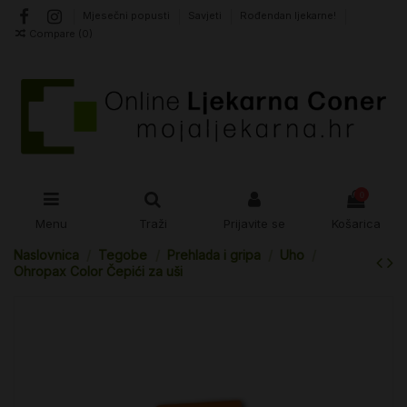
Mjesečni popusti
Savjeti
Rođendan ljekarne!
Compare (
0
)
0
Menu
Traži
Prijavite se
Košarica
Naslovnica
Tegobe
Prehlada i gripa
Uho
Ohropax Color Čepići za uši