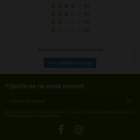
(0)
(0)
(0)
(0)
Nema recenzija za ovaj proizvod
Prvi napišite recenziju
Prijavite se na email novosti
Možete se odjaviti u bilo kojem trenutku. U tu svrhu, molimo pronađite naše kontakt
informacije u pravnim obavijestima.