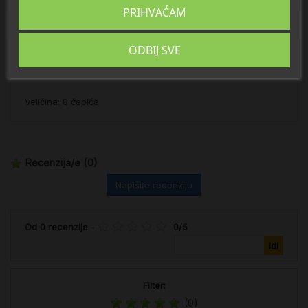
PRIHVAĆAM
Opis
ODBIJ SVE
Detalji
Veličina: 8 čepića
Recenzija/e
(0)
Napišite recenziju
Od
0
recenzije
-
0
/
5
Filter:
(0)