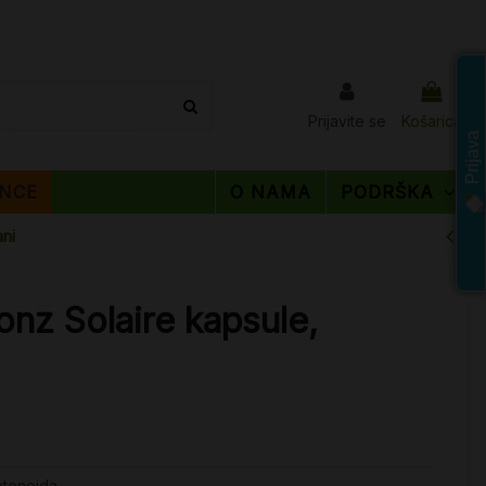
Prijavite se
Košarica
Prijava
NCE
O NAMA
PODRŠKA
ni
nz Solaire kapsule,
tenoida.