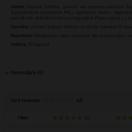
Sastav:
Kapsula: želatina, glicerol; ulje sjemena boražine (B
(Lycopersicon esculentum Mill.); zgušnjivač: mono i digliceridi
suncokreta; ekstrakt plodova crnog papra (Piper nigrum L.), bakro
Uporaba
: Uzimati 1 kapsulu dnevno uz obrok, najmanje 15 dana 
Napomene:
Namijenjeno samo odraslima. Nije preporučljivo za t
Veličina:
30 kapsula
Recenzija/e
(0)
Od
0
recenzije
-
0
/
5
Filter:
(0)