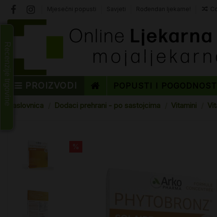
Mjesečni popusti
Savjeti
Rođendan ljekarne!
Co
Recenzije trgovine
PROIZVODI
POPUSTI I POGODNOS
Naslovnica
Dodaci prehrani - po sastojcima
Vitamini
Vi
%