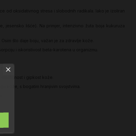
nice od oksidativnog stresa i slobodnih radikala. Iako je izoliran
će, jesensko lišće). Na primjer, intenzivno žuta boja kukuruza
. Osim što daje boju, važan je za zdravlje kože.
rpciju i iskoristivost beta-karotena u organizmu.
ožu:
 elastičnost i gipkost kože.
egu kože, s bogatim hranjivim svojstvima.
e.