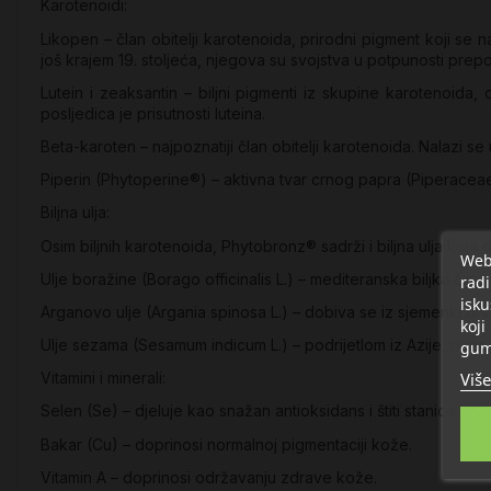
Karotenoidi:
Likopen – član obitelji karotenoida, prirodni pigment koji se nal
još krajem 19. stoljeća, njegova su svojstva u potpunosti prepo
Lutein i zeaksantin – biljni pigmenti iz skupine karotenoida,
posljedica je prisutnosti luteina.
Beta-karoten – najpoznatiji član obitelji karotenoida. Nalazi 
Piperin (Phytoperine®) – aktivna tvar crnog papra (Piperaceae
Biljna ulja:
Osim biljnih karotenoida, Phytobronz® sadrži i biljna ulja koja
Web 
Ulje boražine (Borago officinalis L.) – mediteranska biljka čija
radi
isku
Arganovo ulje (Argania spinosa L.) – dobiva se iz sjemenki drv
koji
Ulje sezama (Sesamum indicum L.) – podrijetlom iz Azije, pozna
gum
Više
Vitamini i minerali:
Selen (Se) – djeluje kao snažan antioksidans i štiti stanice od 
Bakar (Cu) – doprinosi normalnoj pigmentaciji kože.
Vitamin A – doprinosi održavanju zdrave kože.