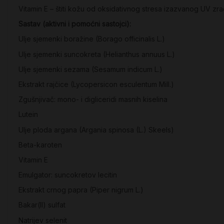
Vitamin E – štiti kožu od oksidativnog stresa izazvanog UV zra
Sastav (aktivni i pomoćni sastojci):
Ulje sjemenki boražine (Borago officinalis L.)
Ulje sjemenki suncokreta (Helianthus annuus L.)
Ulje sjemenki sezama (Sesamum indicum L.)
Ekstrakt rajčice (Lycopersicon esculentum Mill.)
Zgušnjivač: mono- i digliceridi masnih kiselina
Lutein
Ulje ploda argana (Argania spinosa (L.) Skeels)
Beta-karoten
Vitamin E
Emulgator: suncokretov lecitin
Ekstrakt crnog papra (Piper nigrum L.)
Bakar(II) sulfat
Natrijev selenit