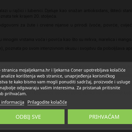
azi u rajčici i lubenici. Djeluje kao snažan antioksidans, štiteći sta
znata tek krajem 20. stoljeća.
 odgovorni za žute i crvene nijanse u prirodi (voće, povrće, cvije
se u mnogim vrstama voća i povrća kao što su mrkva, marelica i mango
), poznata po svom intenzivnom okusu i svojstvu da poboljšava apso
 doprinose očuvanju elastičnosti i mekoće kože – za vidljivo ljepšu k
stranica mojaljekarna.hr i ljekarna Coner upotrebljava kolačiće
 se uporaba proširila u kozmetici zahvaljujući sposobnosti da obnavlja
 analize korištenja web stranice, unaprjeđenja korisničkog
stva te kako bismo vam mogli ponuditi sadržaj, proizvode i usluge
eta argana koje raste na jugu Maroka. Tradicionalno se koristi za nj
 najbolje odgovaraju vašim interesima. Za pristanak pritisnite
to u kulinarstvu i kozmetici, osobito zbog učinka na elastičnost kož
b prihvaćam.
 informacija
Prilagodite kolačiće
oksidativnog stresa.
ODBIJ SVE
PRIHVAĆAM