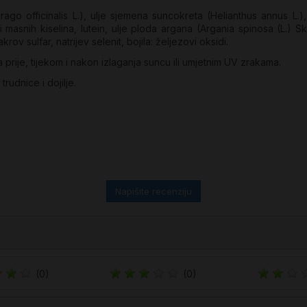
orago officinalis L.), ulje sjemena suncokreta (Helianthus annus L.
 masnih kiselina, lutein, ulje ploda argana (Argania spinosa (L.) Sk
v sulfar, natrijev selenit, bojila: željezovi oksidi.
prije, tijekom i nakon izlaganja suncu ili umjetnim UV zrakama.
rudnice i dojilje.
Napišite recenziju
(0)
(0)