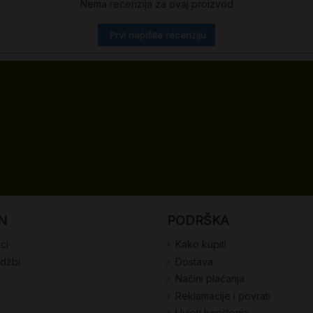
Nema recenzija za ovaj proizvod
Prvi napišite recenziju
N
PODRŠKA
ci
Kako kupiti
udžbi
Dostava
Načini plaćanja
Reklamacije i povrati
Uvjeti korištenja