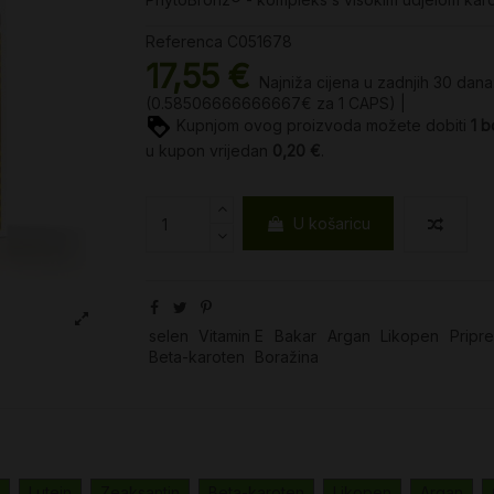
Referenca
C051678
17,55 €
Najniža cijena u zadnjih 30 dana
(0.58506666666667€ za 1 CAPS) |
Kupnjom ovog proizvoda možete dobiti
1
b
u kupon vrijedan
0,20 €
.
U košaricu
selen
Vitamin E
Bakar
Argan
Likopen
Pripr
Beta-karoten
Boražina
Lutein
Zeaksantin
Beta-karoten
Likopen
Argan