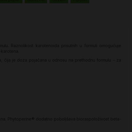
rmulu. Raznolikost karotenoida prisutnih u formuli omogućuje
-karotena.
a, čija je doza pojačana u odnosu na prethodnu formulu – za
tena. Phytoperine® dodatno poboljšava bioraspoloživost beta-