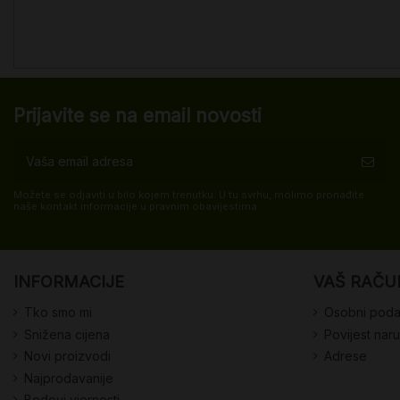
Prijavite se na email novosti
Možete se odjaviti u bilo kojem trenutku. U tu svrhu, molimo pronađite
naše kontakt informacije u pravnim obavijestima.
INFORMACIJE
VAŠ RAČU
Tko smo mi
Osobni poda
Snižena cijena
Povijest nar
Novi proizvodi
Adrese
Najprodavanije
Bodovi vjernosti