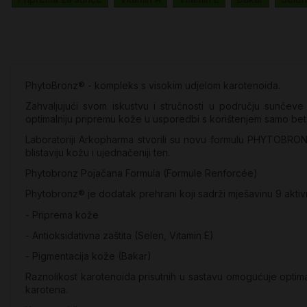
PhytoBronz® - kompleks s visokim udjelom karotenoida.
Zahvaljujući svom iskustvu i stručnosti u području sunčeve 
optimalniju pripremu kože u usporedbi s korištenjem samo bet
Laboratoriji Arkopharma stvorili su novu formulu PHYTOBRON
blistaviju kožu i ujednačeniji ten.
Phytobronz Pojačana Formula (Formule Renforcée)
Phytobronz® je dodatak prehrani koji sadrži mješavinu 9 aktivni
- Priprema kože
- Antioksidativna zaštita (Selen, Vitamin E)
- Pigmentacija kože (Bakar)
Raznolikost karotenoida prisutnih u sastavu omogućuje optim
karotena.