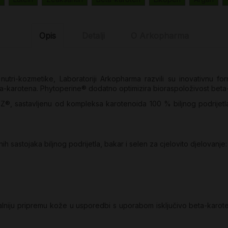
Opis
Detalji
O Arkopharma
nutri-kozmetike, Laboratoriji Arkopharma razvili su inovativnu fo
a-karotena. Phytoperine® dodatno optimizira bioraspoloživost beta
Z®, sastavljenu od kompleksa karotenoida 100 % biljnog podrijetl
h sastojaka biljnog podrijetla, bakar i selen za cjelovito djelovanje:
alniju pripremu kože u usporedbi s uporabom isključivo beta-karo