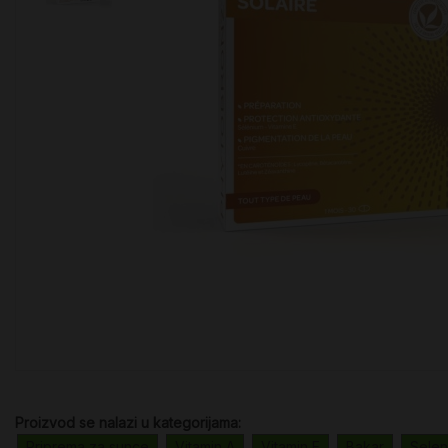
Proizvod se nalazi u kategorijama:
Priprema za sunce
Vitamin A
Vitamin E
Bakar
Selen