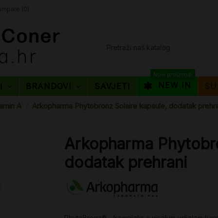
mpare (
0
)
Novi proizvodi
NEW IN
TI
BRANDOVI
SAVJETI
SU
tamin A
Arkopharma Phytobronz Solaire kapsule, dodatak prehra
Arkopharma Phytobro
dodatak prehrani
PhytoBronz® - kompleks s visokim udjelom karo