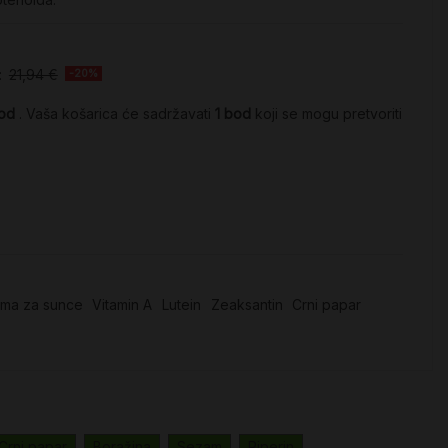
:
21,94 €
-20%
od
. Vaša košarica će sadržavati
1
bod
koji se mogu pretvoriti
ema za sunce
Vitamin A
Lutein
Zeaksantin
Crni papar
Crni papar
Boražina
Sezam
Piperin