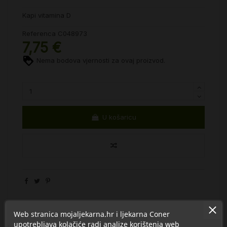
Kapi vitamina D
Referenca
C048973
7,75 €
Nema bodova vjernosti za ovaj proizvod.
U košaricu
Web stranica mojaljekarna.hr i ljekarna Coner
upotrebljava kolačiće radi analize korištenja web
Proizvod se nalazi u kategorijama: