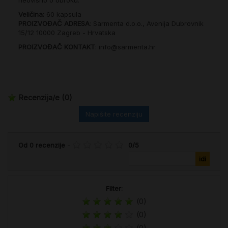
Veličina:
60 kapsula
PROIZVOĐAČ ADRESA
: Sarmenta d.o.o., Avenija Dubrovnik
15/12 10000 Zagreb - Hrvatska
PROIZVOĐAČ KONTAKT
: info@sarmenta.hr
Recenzija/e
(0)
Napišite recenziju
Od
0
recenzije
-
0
/
5
Filter:
(0)
(0)
(0)