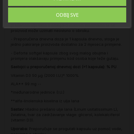
Vitamin D doprinosi normalnom funkcioniranju imunološkog
sustava, održava normalne i zdrave kosti, doprinosi
normalnoj apsorpciji i iskorištenju kalcija i fosfora.
ODBIJ SVE
- Vitamin D3 u DeForte kapsulama otopljen je u hladno
prešanom ulju lana s omega-3 masnim kiselinama te se
proizvod može uzimati neovisno o obroku.
- Preporučena dnevna doza je 1 kapsula dnevno, stoga je
jedno pakiranje proizvoda dostatno za 2 mjeseca primjene.
- Deforte softgel kapsule zbog svog malog obujma i
promjera olakšavaju primjenu kod osoba koje teže gutaju.
Sastojci u preporučenoj dnevnoj dozi (=1 kapsula): % PU
Vitamin D3 50 µg (2000 I.U.)* 1000%
ALA** 99 mg --
*međunarodne jedinice (I.U.)
**alfa-linolenska kiselina iz ulja lana
Sastav:
Hladno prešano ulje lana (Linum usitatissimum L),
želatina, tvar za zadržavanje vlage: glicerol, kolekalciferol
(vitamin D3).
Uporaba:
Preporučuje se progutati kapsulu uz pomoć vode,
neovisno o obroku.