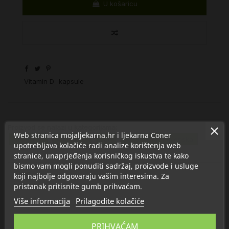
U košaricu
Vitamin D
kapsule
Proizvod se nalazi u kategorijama:
Web stranica mojaljekarna.hr i ljekarna Coner
Vitamin D
Vitamin D
Lan
ALA - Alfa-linolenska
upotrebljava kolačiće radi analize korištenja web
stranice, unaprjeđenja korisničkog iskustva te kako
bismo vam mogli ponuditi sadržaj, proizvode i usluge
Opis
koji najbolje odgovaraju vašim interesima. Za
pristanak pritisnite gumb prihvaćam.
Detalji
Više informacija
Prilagodite kolačiće
PRIHVAĆAM