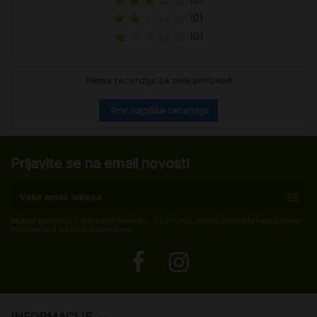
(0)
(0)
Nema recenzija za ovaj proizvod
Prvi napišite recenziju
Prijavite se na email novosti
Možete se odjaviti u bilo kojem trenutku. U tu svrhu, molimo pronađite naše kontakt
informacije u pravnim obavijestima.
INFORMACIJE