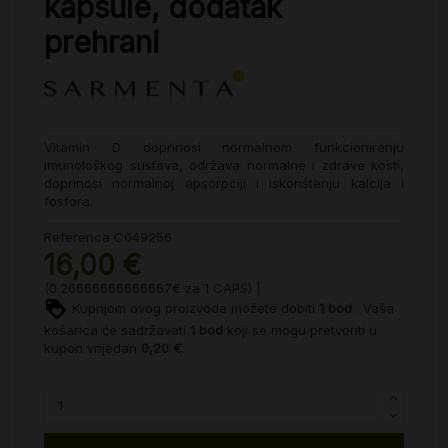
kapsule, dodatak
prehrani
Vitamin D doprinosi normalnom funkcioniranju
imunološkog sustava, održava normalne i zdrave kosti,
doprinosi normalnoj apsorpciji i iskorištenju kalcija i
fosfora.
Referenca
C049256
16,00 €
(0.26666666666667€ za 1 CAPS) |
Kupnjom ovog proizvoda možete dobiti
1
bod
. Vaša
košarica će sadržavati
1
bod
koji se mogu pretvoriti u
kupon vrijedan
0,20 €
.