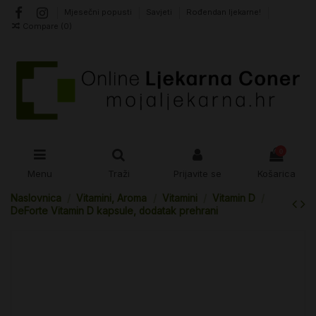
Mjesečni popusti
Savjeti
Rođendan ljekarne!
Compare (
0
)
0
Menu
Traži
Prijavite se
Košarica
Naslovnica
Vitamini, Aroma
Vitamini
Vitamin D
DeForte Vitamin D kapsule, dodatak prehrani