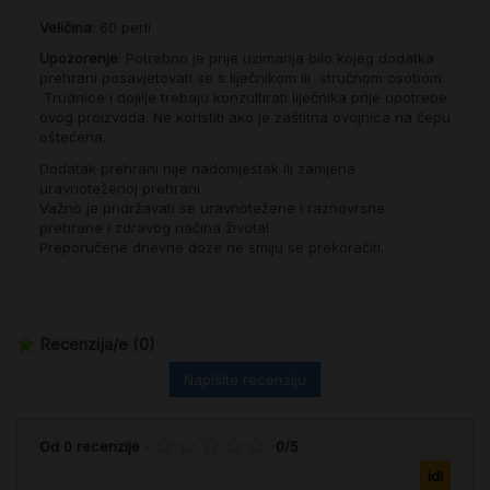
Veličina:
60 perli
Upozorenje
: Potrebno je prije uzimanja bilo kojeg dodatka
prehrani posavjetovati se s liječnikom ili stručnom osobom.
Trudnice i dojilje trebaju konzultirati liječnika prije upotrebe
ovog proizvoda. Ne koristiti ako je zaštitna ovojnica na čepu
oštećena.
Dodatak prehrani nije nadomjestak ili zamjena
uravnoteženoj prehrani.
Važno je pridržavati se uravnotežene i raznovrsne
prehrane i zdravog načina života!
Preporučene dnevne doze ne smiju se prekoračiti.
Recenzija/e
(0)
Napišite recenziju
Od
0
recenzije
-
0
/
5