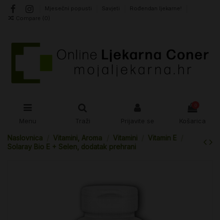
Mjesečni popusti
Savjeti
Rođendan ljekarne!
Compare (
0
)
0
Menu
Traži
Prijavite se
Košarica
Naslovnica
Vitamini, Aroma
Vitamini
Vitamin E
Solaray Bio E + Selen, dodatak prehrani