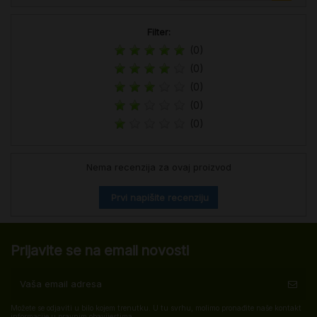
Filter:
(0)
(0)
(0)
(0)
(0)
Nema recenzija za ovaj proizvod
Prvi napišite recenziju
Prijavite se na email novosti
Možete se odjaviti u bilo kojem trenutku. U tu svrhu, molimo pronađite naše kontakt
informacije u pravnim obavijestima.