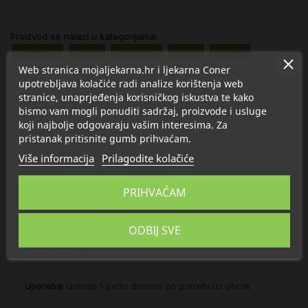
Proizvod se nalazi u kategorijama:
Vitamin E
Selen
Vitamin E
Selen
Lecitin
Web stranica mojaljekarna.hr i ljekarna Coner
upotrebljava kolačiće radi analize korištenja web
stranice, unaprjeđenja korisničkog iskustva te kako
Opis
bismo vam mogli ponuditi sadržaj, proizvode i usluge
koji najbolje odgovaraju vašim interesima. Za
Detalji
pristanak pritisnite gumb prihvaćam.
Više informacija
Prilagodite kolačiće
O Solaray
PRIHVAĆAM
Sastojci u 1 perli:
Vitamin E (d-alfa tokoferol) 133,4 mg
ODBIJ SVE
Selen (l-selenmetionin) 50 mcg
Lecitin 800 mg
Uporaba:
uzimati 1 perlu dnevno po potrebi uz obrok