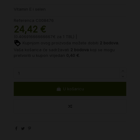
Vitamin E i selen
Referenca
C008476
24,42 €
(0.40691666666667€ za 1 TBL) |
Kupnjom ovog proizvoda možete dobiti
2
bodova
.
Vaša košarica će sadržavati
2
bodova
koji se mogu
pretvoriti u kupon vrijedan
0,40 €
.
U košaricu