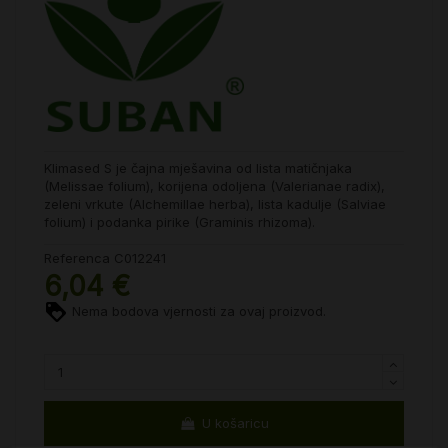
Klimased S je čajna mješavina od lista matičnjaka
(Melissae folium), korijena odoljena (Valerianae radix),
zeleni vrkute (Alchemillae herba), lista kadulje (Salviae
folium) i podanka pirike (Graminis rhizoma).
Referenca
C012241
6,04 €
Nema bodova vjernosti za ovaj proizvod.
U košaricu