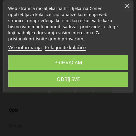
Web stranica mojaljekarna.hr i ljekarna Coner
upotrebljava kolačiće radi analize korištenja web
stranice, unaprjeđenja korisničkog iskustva te kako
bismo vam mogli ponuditi sadržaj, proizvode i usluge
koji najbolje odgovaraju vašim interesima. Za
pristanak pritisnite gumb prihvaćam.
menopauza
Više informacija
Prilagodite kolačiće
PRIHVAĆAM
Proizvod se nalazi u kategorijama:
Čajevi i ljekovito bilje
ODBIJ SVE
Vitamini i dodaci prehrani u menopauzi
Kadulja
Odoljen - valerijana
Matičnjak
Pirika
Vrkuta
Opis
Detalji