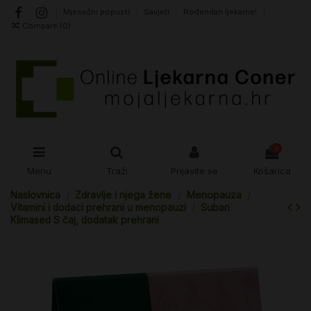
Mjesečni popusti
Savjeti
Rođendan ljekarne!
Compare (
0
)
0
Menu
Traži
Prijavite se
Košarica
Naslovnica
Zdravlje i njega žene
Menopauza
Vitamini i dodaci prehrani u menopauzi
Suban
Klimased S čaj, dodatak prehrani