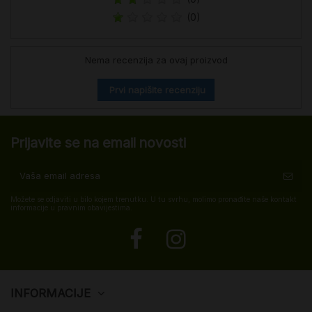
(0)
Nema recenzija za ovaj proizvod
Prvi napišite recenziju
Prijavite se na email novosti
Možete se odjaviti u bilo kojem trenutku. U tu svrhu, molimo pronađite naše kontakt
informacije u pravnim obavijestima.
INFORMACIJE