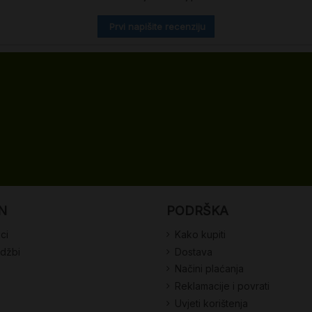
Prvi napišite recenziju
N
PODRŠKA
ci
Kako kupiti
udžbi
Dostava
Načini plaćanja
Reklamacije i povrati
Uvjeti korištenja