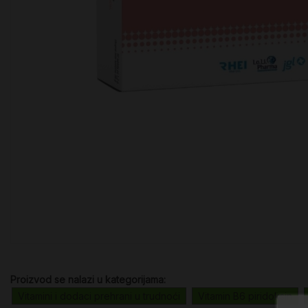
Proizvod se nalazi u kategorijama:
Vitamini i dodaci prehrani u trudnoći
Vitamin B6 piridoksin