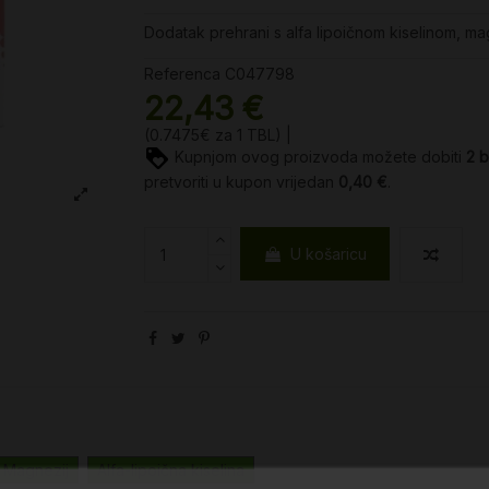
Dodatak prehrani s alfa lipoičnom kiselinom, ma
Referenca
C047798
22,43 €
(0.7475€ za 1 TBL) |
Kupnjom ovog proizvoda možete dobiti
2
b
pretvoriti u kupon vrijedan
0,40 €
.
U košaricu
Magnezij
Alfa-lipoična kiselina