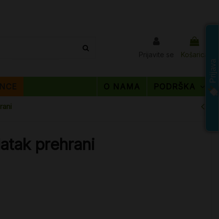
Prijavite se
Košarica
Prijava
NCE
O NAMA
PODRŠKA
rani
atak prehrani