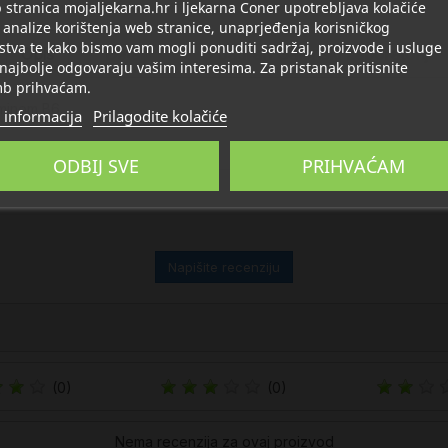
stranica mojaljekarna.hr i ljekarna Coner upotrebljava kolačiće
 analize korištenja web stranice, unaprjeđenja korisničkog
stva te kako bismo vam mogli ponuditi sadržaj, proizvode i usluge
Opis
Detalji
O Jadran Galenski Laboratorij
 najbolje odgovaraju vašim interesima. Za pristanak pritisnite
b prihvaćam.
aminom B6.
 informacija
Prilagodite kolačiće
ODBIJ SVE
PRIHVAĆAM
Napišite recenziju
(0)
(0)
Nema recenzija za ovaj proizvod