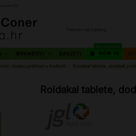
mpare (
0
)
Novi proizvodi
NEW IN
TI
BRANDOVI
SAVJETI
SU
amini i dodaci prehrani u trudnoći
Roidakal tablete, dodatak preh
Roidakal tablete, dod