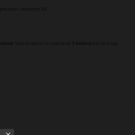
gnezijem i vitaminom B6.
odova
. Vaša košarica će sadržavati
2
bodova
koji se mogu