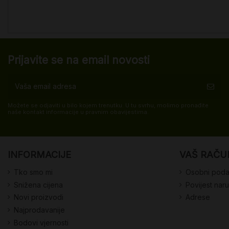
Prijavite se na email novosti
Možete se odjaviti u bilo kojem trenutku. U tu svrhu, molimo pronađite
naše kontakt informacije u pravnim obavijestima.
INFORMACIJE
VAŠ RAČU
Tko smo mi
Osobni poda
Snižena cijena
Povijest nar
Novi proizvodi
Adrese
Najprodavanije
Bodovi vjernosti