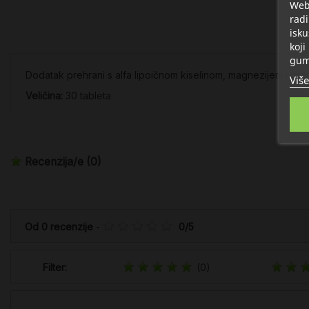
Web 
radi
isku
koji
gum
Dodatak prehrani s alfa lipoičnom kiselinom, magnezijem i vit
Više
Veličina:
30 tableta
Recenzija/e
(0)
Od
0
recenzije
-
0
/
5
Filter:
(0)