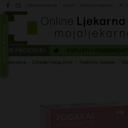
Mjesečni popusti
Savjeti
Rođendan ljekarne!
Co
Recenzije trgovine
PROIZVODI
POPUSTI I POGODNOS
Naslovnica
Zdravlje i njega žene
Trudnoća i dojenje
Vit