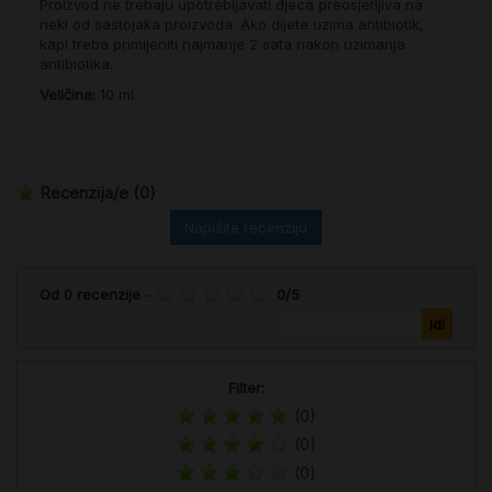
Proizvod ne trebaju upotrebljavati djeca preosjetljiva na
neki od sastojaka proizvoda. Ako dijete uzima antibiotik,
kapi treba primijeniti najmanje 2 sata nakon uzimanja
antibiotika.
Veličina:
10 ml
Recenzija/e
(0)
Napišite recenziju
Od
0
recenzije
-
0
/
5
Filter:
(0)
(0)
(0)