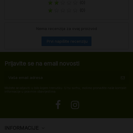
(0)
(0)
Nema recenzija za ovaj proizvod
Prvi napišite recenziju
Prijavite se na email novosti
Možete se odjaviti u bilo kojem trenutku. U tu svrhu, molimo pronađite naše kontakt
informacije u pravnim obavijestima.
INFORMACIJE