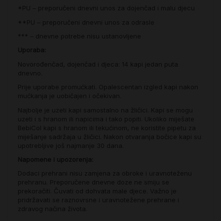
*PU – preporučeni dnevni unos za dojenčad i malu djecu
**PU – preporučeni dnevni unos za odrasle
*** – dnevne potrebe nisu ustanovljene
Uporaba:
Novorođenčad, dojenčad i djeca: 14 kapi jedan puta
dnevno.
Prije uporabe promućkati. Opalescentan izgled kapi nakon
mućkanja je uobičajen i očekivan.
Najbolje je uzeti kapi samostalno na žličici. Kapi se mogu
uzeti i s hranom ili napicima i tako popiti. Ukoliko miješate
BebiCol kapi s hranom ili tekućinom, ne koristite pipetu za
miješanje sadržaja u žličici. Nakon otvaranja bočice kapi su
upotrebljive još najmanje 30 dana.
Napomene i upozorenja:
Dodaci prehrani nisu zamjena za obroke i uravnoteženu
prehranu. Preporučene dnevne doze ne smiju se
prekoračiti. Čuvati od dohvata male djece. Važno je
pridržavati se raznovrsne i uravnotežene prehrane i
zdravog načina života.