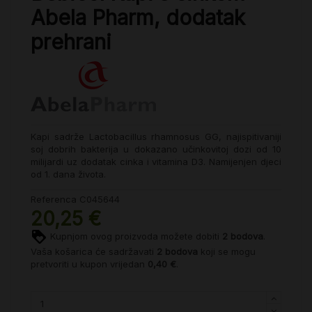
Abela Pharm, dodatak
prehrani
Kapi sadrže Lactobacillus rhamnosus GG, najispitivaniji
soj dobrih bakterija u dokazano učinkovitoj dozi od 10
milijardi uz dodatak cinka i vitamina D3. Namijenjen djeci
od 1. dana života.
Referenca
C045644
20,25 €
Kupnjom ovog proizvoda možete dobiti
2
bodova
.
Vaša košarica će sadržavati
2
bodova
koji se mogu
pretvoriti u kupon vrijedan
0,40 €
.