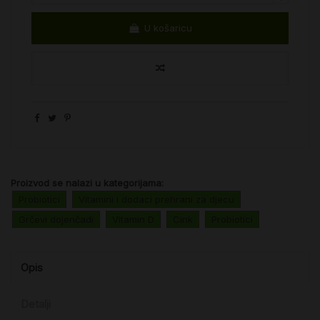
U košaricu
Proizvod se nalazi u kategorijama:
Probiotici
Vitamini i dodaci prehrani za djecu
Grčevi dojenčadi
Vitamin D
Cink
Probiotici
Opis
Detalji