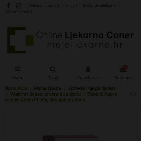
Mjesečni popusti
Savjeti
Rođendan ljekarne!
Compare (
0
)
0
Menu
Traži
Prijavite se
Košarica
Naslovnica
Mame i bebe
Zdravlje i njega djeteta
Vitamini i dodaci prehrani za djecu
Bebicol Kapi s
cinkom Abela Pharm, dodatak prehrani