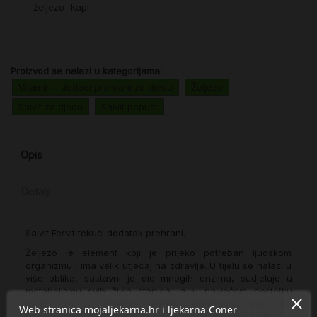
željezo
kapi
Proizvod se nalazi u kategorijama:
Vitamini i dodaci prehrani za djecu
Željezo
Salvit za djecu
Salvit popust
Opis
Detalji
Salvit Fervit tekući dodatak prehrani.
Željezo je element koji je prijeko potreban ljudskom
organizmu i ima velik utjecaj na zdravlje. U tijelu se nalazi u
više oblika, sastavni je dio mnogih enzima, sudjeluje u
metabolizmu svih živih stanica, a u najvećem postotku
nalazi se u crvenim krvnim stanicama, kao dio
Web stranica mojaljekarna.hr i ljekarna Coner
hemoglobina, najvažnijeg spoja koji veže i prenosi kisik.