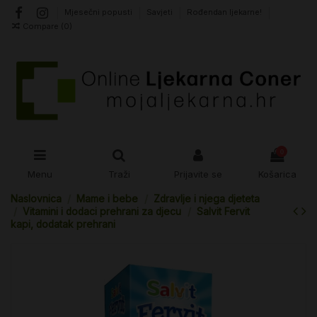
Mjesečni popusti
Savjeti
Rođendan ljekarne!
Compare (
0
)
0
Menu
Traži
Prijavite se
Košarica
Naslovnica
Mame i bebe
Zdravlje i njega djeteta
Vitamini i dodaci prehrani za djecu
Salvit Fervit
kapi, dodatak prehrani