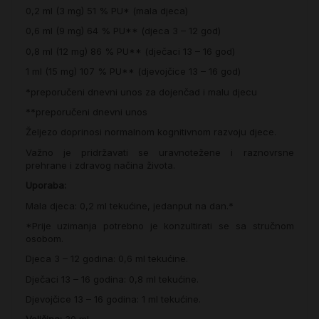
0,2 ml (3 mg) 51 % PU* (mala djeca)
0,6 ml (9 mg) 64 % PU** (djeca 3 – 12 god)
0,8 ml (12 mg) 86 % PU** (dječaci 13 – 16 god)
1 ml (15 mg) 107 % PU** (djevojčice 13 – 16 god)
*preporučeni dnevni unos za dojenčad i malu djecu
**preporučeni dnevni unos
Željezo doprinosi normalnom kognitivnom razvoju djece.
Važno je pridržavati se uravnotežene i raznovrsne
prehrane i zdravog načina života.
Uporaba:
Mala djeca: 0,2 ml tekućine, jedanput na dan.*
*Prije uzimanja potrebno je konzultirati se sa stručnom
osobom.
Djeca 3 – 12 godina: 0,6 ml tekućine.
Dječaci 13 – 16 godina: 0,8 ml tekućine.
Djevojčice 13 – 16 godina: 1 ml tekućine.