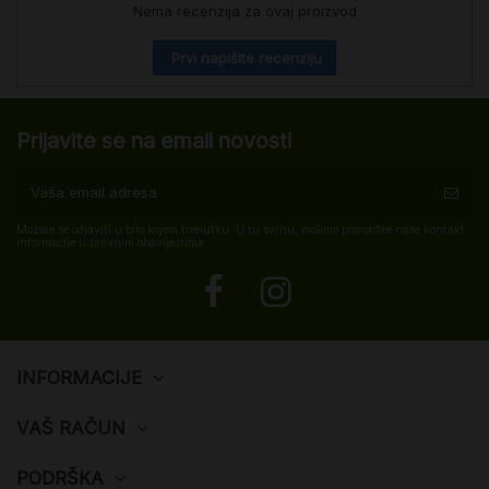
Nema recenzija za ovaj proizvod
Prvi napišite recenziju
Prijavite se na email novosti
Možete se odjaviti u bilo kojem trenutku. U tu svrhu, molimo pronađite naše kontakt
informacije u pravnim obavijestima.
INFORMACIJE
VAŠ RAČUN
PODRŠKA