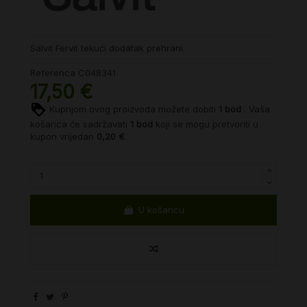
Salvit Fervit tekući dodatak prehrani.
Referenca
C048341
17,50 €
Kupnjom ovog proizvoda možete dobiti
1
bod
. Vaša
košarica će sadržavati
1
bod
koji se mogu pretvoriti u
kupon vrijedan
0,20 €
.
U košaricu