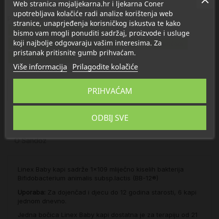
Web stranica mojaljekarna.hr i ljekarna Coner
upotrebljava kolačiće radi analize korištenja web
Proizvod se nalazi u kategorijama:
stranice, unaprjeđenja korisničkog iskustva te kako
Probiotici
Vitamini za djecu
bismo vam mogli ponuditi sadržaj, proizvode i usluge
koji najbolje odgovaraju vašim interesima. Za
Vitamini i dodaci prehrani za djecu
Grčevi dojenčadi
pristanak pritisnite gumb prihvaćam.
Probiotici za djecu
Više informacija
Prilagodite kolačiće
PRIHVAĆAM
Opis
Detalji
ODBIJ SVE
O Sandoz
Linex Baby kapi sadrže 1x109 mliječno kiselih bakterija
Bifidobacterium animalis subsp.lactis (BB-12®)
Uporaba:
Za dojenčad i djecu do 12 godina starosti, 6 kapi
jednom dnevno.
Jedna bočica Linex Baby kapi dostatna je za terapiju od 21