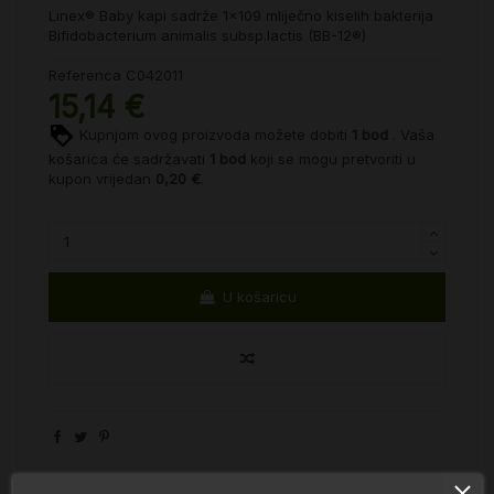
Linex® Baby kapi sadrže 1x109 mliječno kiselih bakterija
Bifidobacterium animalis subsp.lactis (BB-12®)
Referenca
C042011
15,14 €
Kupnjom ovog proizvoda možete dobiti
1
bod
. Vaša
košarica će sadržavati
1
bod
koji se mogu pretvoriti u
kupon vrijedan
0,20 €
.
U košaricu