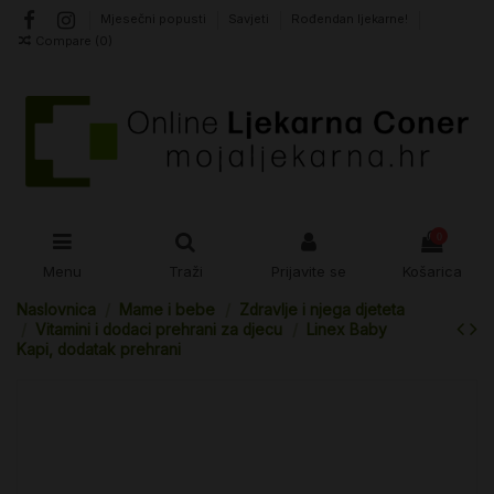
Mjesečni popusti
Savjeti
Rođendan ljekarne!
Compare (
0
)
0
Menu
Traži
Prijavite se
Košarica
Naslovnica
Mame i bebe
Zdravlje i njega djeteta
Vitamini i dodaci prehrani za djecu
Linex Baby
Kapi, dodatak prehrani