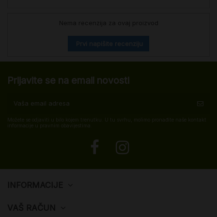
Nema recenzija za ovaj proizvod
Prvi napišite recenziju
Prijavite se na email novosti
Možete se odjaviti u bilo kojem trenutku. U tu svrhu, molimo pronađite naše kontakt
informacije u pravnim obavijestima.
INFORMACIJE
VAŠ RAČUN