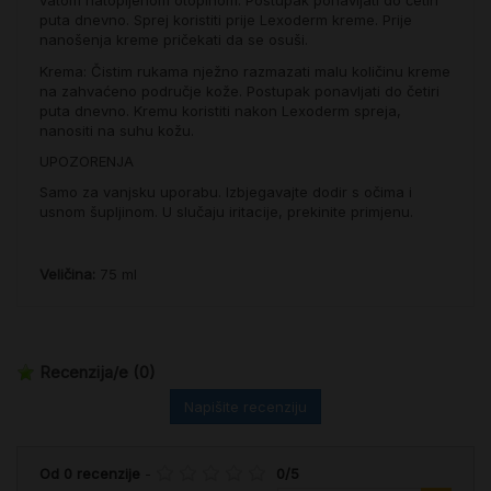
vatom natopljenom otopinom. Postupak ponavljati do četiri
puta dnevno. Sprej koristiti prije Lexoderm kreme. Prije
nanošenja kreme pričekati da se osuši.
Krema: Čistim rukama nježno razmazati malu količinu kreme
na zahvaćeno područje kože. Postupak ponavljati do četiri
puta dnevno. Kremu koristiti nakon Lexoderm spreja,
nanositi na suhu kožu.
UPOZORENJA
Samo za vanjsku uporabu. Izbjegavajte dodir s očima i
usnom šupljinom. U slučaju iritacije, prekinite primjenu.
Veličina:
75 ml
Recenzija/e
(0)
Napišite recenziju
Od
0
recenzije
-
0
/
5