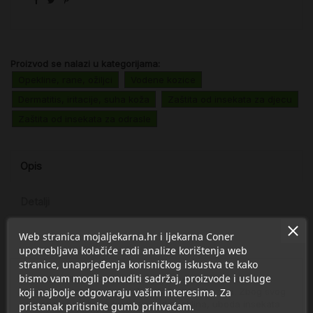
Proizvod se nalazi u kategorijama:
Opekline, rane, ožiljci
Vodene kozice
Dermatitis, iritacije, suha koža
Zaštita od insekata za djecu
Zaštita od insekata za odrasle
Opis
Detalji
Web stranica mojaljekarna.hr i ljekarna Coner
O Pharmoval
upotrebljava kolačiće radi analize korištenja web
stranice, unaprjeđenja korisničkog iskustva te kako
bismo vam mogli ponuditi sadržaj, proizvode i usluge
Lexoderm® je set 2 u 1 koji sadrži medicinski proizvod -
koji najbolje odgovaraju vašim interesima. Za
kremu i sprej za njegu kože kod vodenih kozica. Zbog svog
djelovanja može se koristiti i kod opeklina, uboda insekata
pristanak pritisnite gumb prihvaćam.