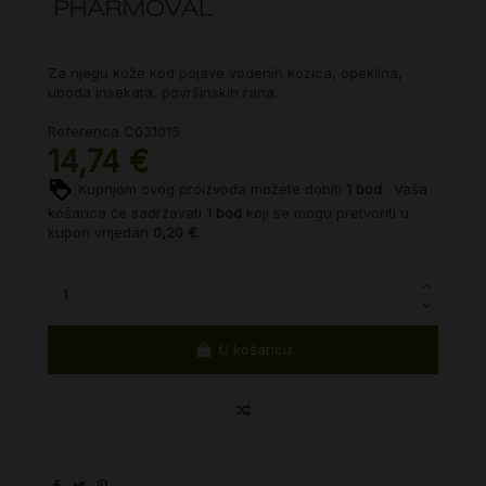
Za njegu kože kod pojave vodenih kozica, opeklina,
uboda insekata, površinskih rana.
Referenca
C031015
14,74 €
Kupnjom ovog proizvoda možete dobiti
1
bod
. Vaša
košarica će sadržavati
1
bod
koji se mogu pretvoriti u
kupon vrijedan
0,20 €
.
U košaricu