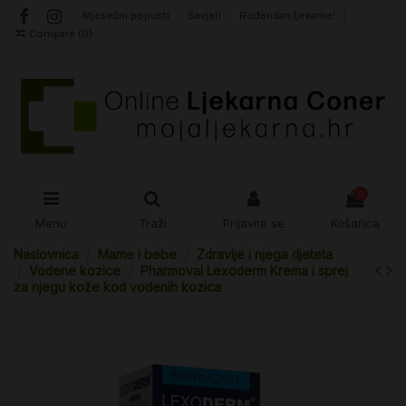
Mjesečni popusti
Savjeti
Rođendan ljekarne!
Compare (
0
)
0
Menu
Traži
Prijavite se
Košarica
Naslovnica
Mame i bebe
Zdravlje i njega djeteta
Vodene kozice
Pharmoval Lexoderm Krema i sprej
za njegu kože kod vodenih kozica