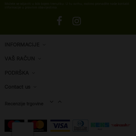
Možete se odjaviti u bilo kojem trenutku. U tu svrhu, molimo pronađite naše kontakt
informacije u pravnim obavijestima.
INFORMACIJE
VAŠ RAČUN
PODRŠKA
Contact us


Recenzije trgovine