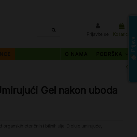
Prijavite se
Košarica
Prijava
NCE
O NAMA
PODRŠKA
mirujući Gel nakon uboda
rganskih eteričnih i biljnih ulja. Djeluje umirujuće,