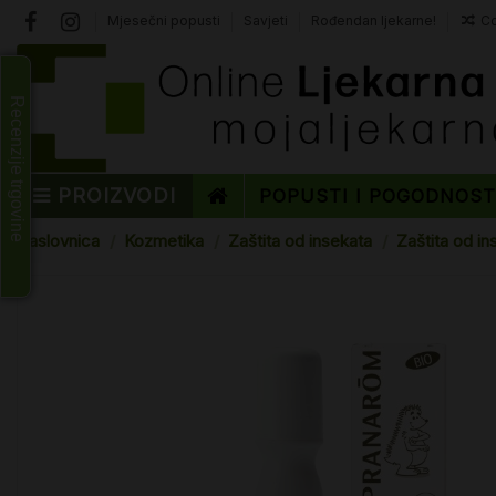
Mjesečni popusti
Savjeti
Rođendan ljekarne!
Co
Recenzije trgovine
PROIZVODI
POPUSTI I POGODNOS
Naslovnica
Kozmetika
Zaštita od insekata
Zaštita od in