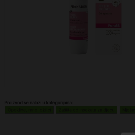
Proizvod se nalazi u kategorijama:
Opekline, rane, ožiljci
Zaštita od insekata za djecu
Mješav