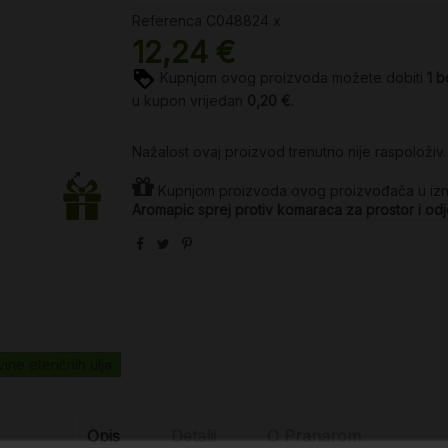
Referenca
C048824 x
12,24 €
Kupnjom ovog proizvoda možete dobiti
1
b
u kupon vrijedan
0,20 €
.
Nažalost ovaj proizvod trenutno nije raspoloživ.
Kupnjom proizvoda ovog proizvođača u iz
Aromapic sprej protiv komaraca za prostor i o
ine eteričnih ulja
Opis
Detalji
O Pranarom