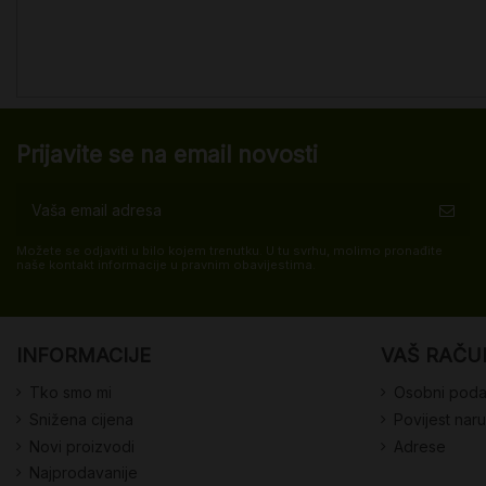
Prijavite se na email novosti
Možete se odjaviti u bilo kojem trenutku. U tu svrhu, molimo pronađite
naše kontakt informacije u pravnim obavijestima.
INFORMACIJE
VAŠ RAČU
Tko smo mi
Osobni poda
Snižena cijena
Povijest nar
Novi proizvodi
Adrese
Najprodavanije