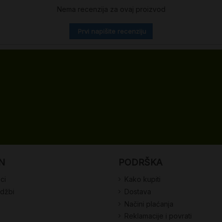
Nema recenzija za ovaj proizvod
Prvi napišite recenziju
N
PODRŠKA
ci
Kako kupiti
udžbi
Dostava
Načini plaćanja
Reklamacije i povrati