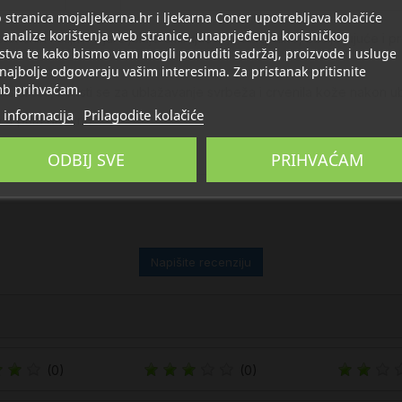
stranica mojaljekarna.hr i ljekarna Coner upotrebljava kolačiće
 analize korištenja web stranice, unaprjeđenja korisničkog
čnih i biljnih ulja. Djeluje umirujuće, protuupalno, zacijeljujuće i p
stva te kako bismo vam mogli ponuditi sadržaj, proizvode i usluge
 najbolje odgovaraju vašim interesima. Za pristanak pritisnite
b prihvaćam.
 starosti, koristi se za ublažavanje svrbeža i crvenila kože nakon
 informacija
Prilagodite kolačiće
o 4 puta dnevno.
ODBIJ SVE
PRIHVAĆAM
Napišite recenziju
(0)
(0)