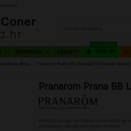
mpare (
0
)
Novi proizvodi
NEW IN
TI
BRANDOVI
SAVJETI
SU
sekata za djecu
Pranarom Prana BB Umirujući Gel nakon uboda
Pranarom Prana BB U
PRAA BB umirujući gel nakon uboda sastoji se od o
protuupalno, zacijeljujuće i protiv svrbeža.