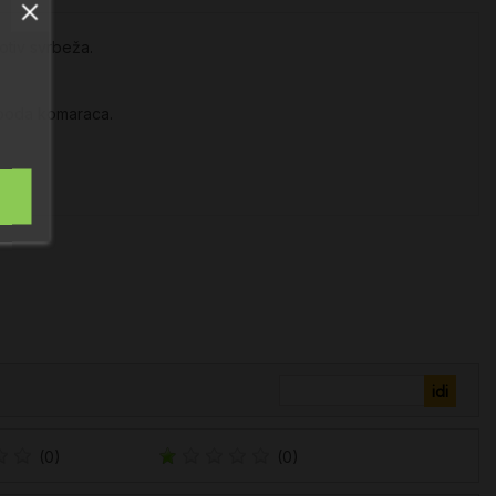
rotiv svrbeža.
 uboda komaraca.
(0)
(0)