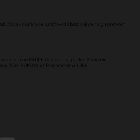
od
. Vaša košarica će sadržavati
1
bod
koji se mogu pretvoriti
nosu višem od
35.00€
dobivate na poklon
Pranarom
djeću 75 ml POKLON uz Pranarom iznad 35€