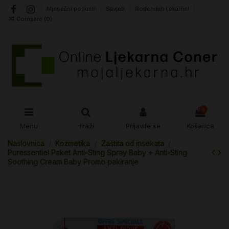
Mjesečni popusti
Savjeti
Rođendan ljekarne!
Compare (
0
)
0
Menu
Traži
Prijavite se
Košarica
Naslovnica
Kozmetika
Zaštita od insekata
Puressentiel Paket Anti-Sting Spray Baby + Anti-Sting
Soothing Cream Baby Promo pakiranje