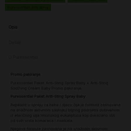
Puressentiel Anti sting
Opis
Detalji
O Puressentiel
Promo pakiranje.
Puressentiel Paket Anti-Sting Spray Baby + Anti-Sting
Soothing Cream Baby Promo pakiranje.
Puressentiel Paket Anti-Sting Spray Baby
Repelent u spreju za bebe i djecu čija je formula zasnovana
na snažnom aktivnom sastojku biljnog podrijetla dobivenom
iz eteričnog ulja limunskog
eukaliptusa koji dokazano štiti
od svih vrsta komaraca i insekata.
Njegova formula zasnovana je na snažnom aktivnom