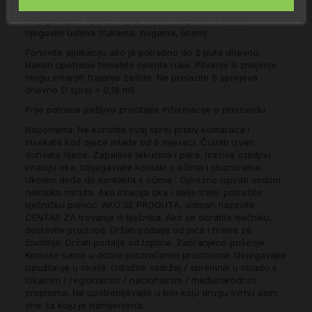
što ga ravnomjerno rasporedite po djetetovom tijelu,
izbjegavajući dijelove tijela koji bi mogli biti u dodiru s
njegovim ustima (rukama, nogama, licem).
Ponovite aplikaciju ako je potrebno do 2 puta dnevno.
Nakon upotrebe temeljito operite ruke. Plivanje ili znojenje
mogu smanjiti trajanje zaštite. Ne prelazite 6 sprejeva
dnevno (1 sprej = 0,18 ml).
Prije potrebe pažljivo pročitajte informacije o proizvodu.
Napomena: Ne koristite ovaj sprej protiv komaraca i
insekata kod djece mlađe od 6 mjeseci. Čuvati izvan
dohvata djece. Zapaljiva tekućina i para. Izaziva ozbiljnu
iritaciju oka. Izbjegavajte kontakt s očima i sluznicama.
Ukoliko dođe do kontakta s očima : Oprezno ispirati vodom
nekoliko minuta. Ako iritacija oka i dalje traje: potražite
liječničku pomoć. AKO SE PROGUTA, odmah nazovite
CENTAR ZA trovanje ili liječnika. Ako se obratite liječniku,
dostavite proizvod. Držati podalje od pića i hrane za
životinje. Držati podalje od topline. Zabranjeno pušenje.
Koristite samo u dobro prozračenim prostorima. Izbjegavajte
ispuštanje u okoliš. Odložite sadržaj / spremnik u skladu s
lokalnim / regionalnim / nacionalnim / međunarodnim
propisima. Ne upotrebljavajte u bilo koju drugu svrhu osim
one za koju je namijenjena.