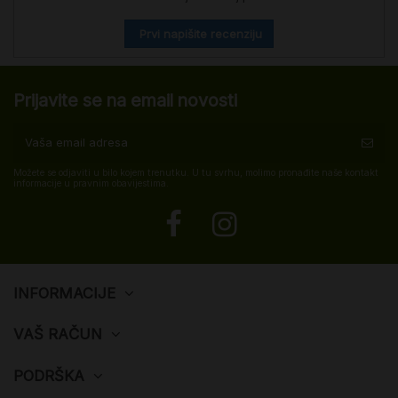
Prvi napišite recenziju
Prijavite se na email novosti
Možete se odjaviti u bilo kojem trenutku. U tu svrhu, molimo pronađite naše kontakt
informacije u pravnim obavijestima.
INFORMACIJE
VAŠ RAČUN
PODRŠKA