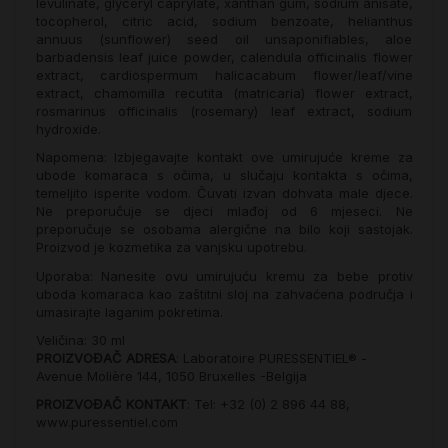
levulinate, glyceryl caprylate, xanthan gum, sodium anisate,
tocopherol, citric acid, sodium benzoate, helianthus
annuus (sunflower) seed oil unsaponifiables, aloe
barbadensis leaf juice powder, calendula officinalis flower
extract, cardiospermum halicacabum flower/leaf/vine
extract, chamomilla recutita (matricaria) flower extract,
rosmarinus officinalis (rosemary) leaf extract, sodium
hydroxide.
Napomena: Izbjegavajte kontakt ove umirujuće kreme za
ubode komaraca s očima, u slučaju kontakta s očima,
temeljito isperite vodom. Čuvati izvan dohvata male djece.
Ne preporučuje se djeci mlađoj od 6 mjeseci. Ne
preporučuje se osobama alergične na bilo koji sastojak.
Proizvod je kozmetika za vanjsku upotrebu.
Uporaba: Nanesite ovu umirujuću kremu za bebe protiv
uboda komaraca kao zaštitni sloj na zahvaćena područja i
umasirajte laganim pokretima.
Veličina: 30 ml
PROIZVOĐAČ ADRESA
: Laboratoire PURESSENTIEL® -
Avenue Molière 144, 1050 Bruxelles -Belgija
PROIZVOĐAČ KONTAKT
: Tel: +32 (0) 2 896 44 88,
www.puressentiel.com