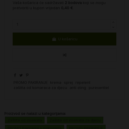
Vaša košarica će sadržavati
2
bodova
koji se mogu
pretvoriti u kupon vrijedan
0,40 €
.
U košaricu
PROMO PAKIRANJE
krema
sprej
repelent
zaštita od komaraca za djecu
anti sting
puresentiel
Proizvod se nalazi u kategorijama:
Zaštita od insekata
Zaštita od insekata za djecu
PROMO Pakiranja s poklonima
PROMO PAKIRANJE