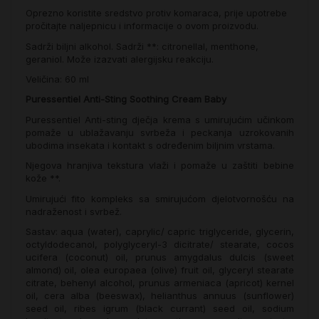
Oprezno koristite sredstvo protiv komaraca, prije upotrebe
pročitajte naljepnicu i informacije o ovom proizvodu.
Sadrži biljni alkohol. Sadrži **: citronellal, menthone,
geraniol. Može izazvati alergijsku reakciju.
Veličina: 60 ml
Puressentiel
Anti-Sting Soothing Cream Baby
Puressentiel Anti-sting dječja krema s umirujućim učinkom
pomaže u ublažavanju svrbeža i peckanja uzrokovanih
ubodima insekata i kontakt s određenim biljnim vrstama.
Njegova hranjiva tekstura vlaži i pomaže u zaštiti bebine
kože **.
Umirujući fito kompleks sa smirujućom djelotvornošću na
nadraženost i svrbež.
Sastav: aqua (water), caprylic/ capric triglyceride, glycerin,
octyldodecanol, polyglyceryl-3 dicitrate/ stearate, cocos
ucifera (coconut) oil, prunus amygdalus dulcis (sweet
almond) oil, olea europaea (olive) fruit oil, glyceryl stearate
citrate, behenyl alcohol, prunus armeniaca (apricot) kernel
oil, cera alba (beeswax), helianthus annuus (sunflower)
seed oil, ribes igrum (black currant) seed oil, sodium