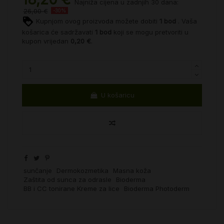
Najniža cijena u zadnjih 30 dana:
26,00 €
-30%
Kupnjom ovog proizvoda možete dobiti
1
bod
. Vaša
košarica će sadržavati
1
bod
koji se mogu pretvoriti u
kupon vrijedan
0,20 €
.
U košaricu
sunčanje
Dermokozmetika
Masna koža
Zaštita od sunca za odrasle
Bioderma
BB i CC tonirane Kreme za lice
Bioderma Photoderm