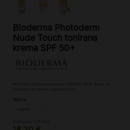
Bioderma Photoderm
Nude Touch tonirana
krema SPF 50+
Mineralna zaštita od sunca s efektom "gole" kože, za
mješovitu do masnu osjetljivu kožu.
Nijansa
Referenca
C051364
18,20 €