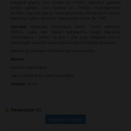
butylene glycol, iron oxides (ci 77491), capryloyl glycine,
propyl gallate, iron oxides (ci 77499), hydrogenated
lecithin, caprylyl glycol, decyl glucoside, tocopherol, ectoin,
mannitol, xylitol, alumina, magnesium oxide. [bi 739]
Uporaba:
Nanesite Photoderm NUDE Touch MINERAL
SPF50+ svaki dan nakon hidratantne njege. Nanesite
ravnomjerno i obilno na lice i vrat prije izlaganja suncu.
Obnavljajte nekoliko puta dnevno tijekom izlaganja suncu.
Idealno za osjetljivu mješovitu do masnu kožu.
Nijanse:
Svijetla (claire/light)
Jako svijetla (tres claire/very light)
Veličina:
40 ml
Recenzija/e
(2)
Napišite recenziju