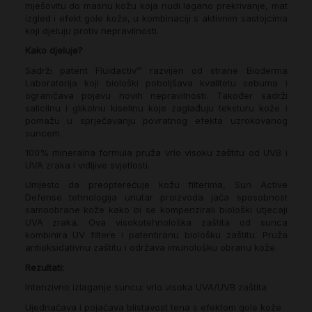
mješovitu do masnu kožu koja nudi lagano prekrivanje, mat
izgled i efekt gole kože, u kombinaciji s aktivnim sastojcima
koji djeluju protiv nepravilnosti.
Kako djeluje?
Sadrži patent Fluidactiv™ razvijen od strane Bioderma
Laboratorija koji biološki poboljšava kvalitetu sebuma i
ograničava pojavu novih nepravilnosti. Također sadrži
salicilnu i glikolnu kiselinu koje zaglađuju teksturu kože i
pomažu u sprječavanju povratnog efekta uzrokovanog
suncem.
100% mineralna formula pruža vrlo visoku zaštitu od UVB i
UVA zraka i vidljive svjetlosti.
Umjesto da preopterećuje kožu filterima, Sun Active
Defense tehnologija unutar proizvoda jača sposobnost
samoobrane kože kako bi se kompenzirali biološki utjecaji
UVA zraka. Ova visokotehnološka zaštita od sunca
kombinira UV filtere i patentiranu biološku zaštitu. Pruža
antioksidativnu zaštitu i održava imunološku obranu kože.
Rezultati:
Intenzivno izlaganje suncu: vrlo visoka UVA/UVB zaštita
Ujednačava i pojačava blistavost tena s efektom gole kože