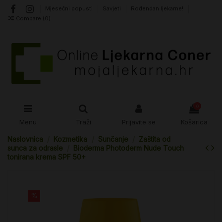
Mjesečni popusti
Savjeti
Rođendan ljekarne!
Compare (
0
)
0
Menu
Traži
Prijavite se
Košarica
Naslovnica
Kozmetika
Sunčanje
Zaštita od
sunca za odrasle
Bioderma Photoderm Nude Touch
tonirana krema SPF 50+
%