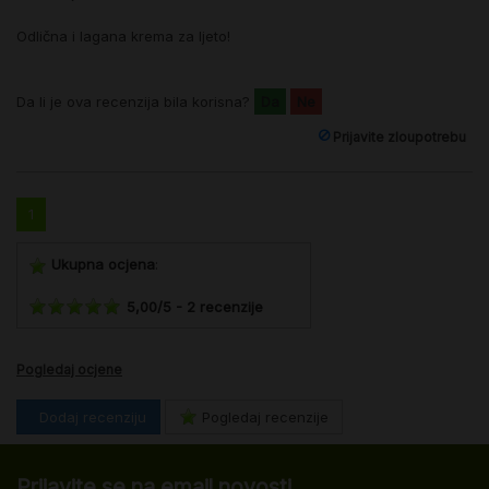
Odlična i lagana krema za ljeto!
Da li je ova recenzija bila korisna?
Da
Ne
Prijavite zloupotrebu
1
Ukupna ocjena
:
5,00
/
5
-
2
recenzije
Pogledaj ocjene
Dodaj recenziju
Pogledaj recenzije
Prijavite se na email novosti