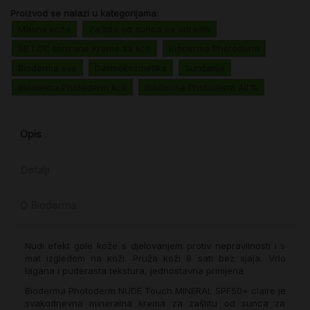
Proizvod se nalazi u kategorijama:
Masna koža
Zaštita od sunca za odrasle
BB i CC tonirane Kreme za lice
Bioderma Photoderm
Bioderma sve
Dermokozmetika
Sunčanje
Bioderma Photoderm lice
Bioderma Photoderm 40%
Opis
Detalji
O Bioderma
Nudi efekt gole kože s djelovanjem protiv nepravilnosti i s
mat izgledom na koži. Pruža koži 8 sati bez sjaja. Vrlo
lagana i puderasta tekstura, jednostavna primjena.
Bioderma Photoderm NUDE Touch MINERAL SPF50+ claire je
svakodnevna mineralna krema za zaštitu od sunca za