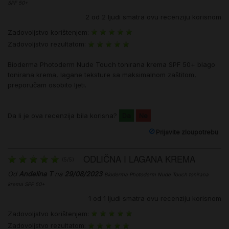
SPF 50+
2
od
2
ljudi smatra ovu recenziju korisnom
Zadovoljstvo korištenjem:
Zadovoljstvo rezultatom:
Bioderma Photoderm Nude Touch tonirana krema SPF 50+ blago
tonirana krema, lagane teksture sa maksimalnom zaštitom,
preporučam osobito ljeti.
Da li je ova recenzija bila korisna?
Da
Ne
Prijavite zloupotrebu
ODLIČNA I LAGANA KREMA
(
5
/
5
)
Od
Anđelina T
na
29/08/2023
Bioderma Photoderm Nude Touch tonirana
krema SPF 50+
1
od
1
ljudi smatra ovu recenziju korisnom
Zadovoljstvo korištenjem:
Zadovoljstvo rezultatom: