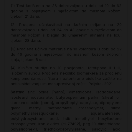
(1) Test korištenja na 36 dobrovoljaca u dobi od 19 do 62
godine s osjetljivom i mješovitom do masnom kožom,
tijekom 21 dana.
(2) Procjena učinkovitosti na kožnim mrljama na 20
dobrovoljaca u dobi od 24 do 43 godine s mješovitom do
masnom kožom s blagim do umjerenim aknama na licu,
tijekom 28 dana.
(3) Procjena učinka matiranja na 10 volontera u dobi od 22
do 46 godina s mješovitom do masnom kožom sklonom
sjaju, tijekom 8 sati.
(4) Klinička studija na 10 pacijenata, fototipova II i III,
izloženih suncu. Procjena nekoliko biomarkera za procjenu
komplementarnosti filtera i patentirane biološke zaštite na
antioksidativnoj i imunosupresivnoj zaštiti. Poljska, 2021.
Sastav:
zinc oxide [nano], dimethicone, isododecane,
isostearyl isostearate, butyrospermum parkii (shea) oil,
titanium dioxide [nano], propylheptyl caprylate, dipropylene
glycol, methyl methacrylate crosspolymer, silica,
polymethylsilsesquioxane, aqua/water/eau,
polyhydroxystearic acid, hdi/ trimethylol hexyllactone
crosspolymer, iron oxides (ci 77492), peg-10 dimethicone,
polysilicone-11, triethoxycaprylylsilane, salicylic acid,