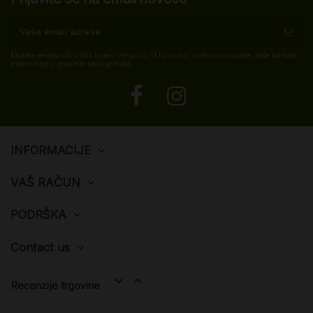
Možete se odjaviti u bilo kojem trenutku. U tu svrhu, molimo pronađite naše kontakt
informacije u pravnim obavijestima.
INFORMACIJE
VAŠ RAČUN
PODRŠKA
Contact us


Recenzije trgovine