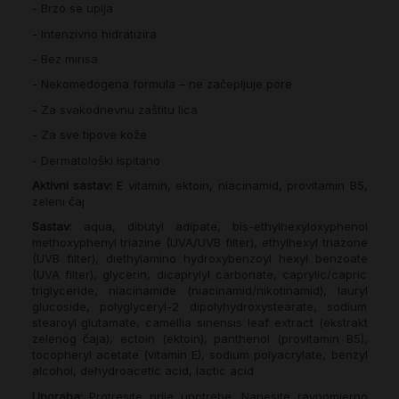
- Brzo se upija
- Intenzivno hidratizira
- Bez mirisa
- Nekomedogena formula – ne začepljuje pore
- Za svakodnevnu zaštitu lica
- Za sve tipove kože
- Dermatološki ispitano
Aktivni sastav:
E vitamin, ektoin, niacinamid, provitamin B5,
zeleni čaj
Sastav:
aqua, dibutyl adipate, bis-ethylhexyloxyphenol
methoxyphenyl triazine (UVA/UVB filter), ethylhexyl triazone
(UVB filter), diethylamino hydroxybenzoyl hexyl benzoate
(UVA filter), glycerin, dicaprylyl carbonate, caprylic/capric
triglyceride, niacinamide (niacinamid/nikotinamid), lauryl
glucoside, polyglyceryl-2 dipolyhydroxystearate, sodium
stearoyl glutamate, camellia sinensis leaf extract (ekstrakt
zelenog čaja), ectoin (ektoin), panthenol (provitamin B5),
tocopheryl acetate (vitamin E), sodium polyacrylate, benzyl
alcohol, dehydroacetic acid, lactic acid
Uporaba:
Protresite prije upotrebe. Nanesite ravnomjerno