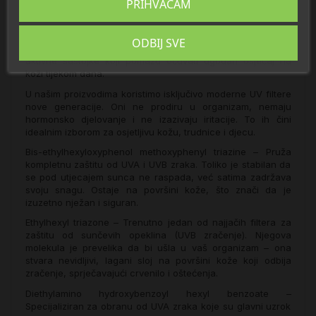
PRIHVAĆAM
Što se nalazi u Biovitalis Dnevnom zaštitnom fluidu za lice
SPF 50?
ODBIJ SVE
Formulacija spaja visoku UV zaštitu i pažljivo odabrane
aktivne sastojke koji pomažu očuvati ugodan osjećaj na
koži tijekom dana.
U našim proizvodima koristimo isključivo moderne UV filtere
nove generacije. Oni ne prodiru u organizam, nemaju
hormonsko djelovanje i ne izazivaju iritacije. To ih čini
idealnim izborom za osjetljivu kožu, trudnice i djecu.
Bis-ethylhexyloxyphenol methoxyphenyl triazine – Pruža
kompletnu zaštitu od UVA i UVB zraka. Toliko je stabilan da
se pod utjecajem sunca ne raspada, već satima zadržava
svoju snagu. Ostaje na površini kože, što znači da je
izuzetno nježan i siguran.
Ethylhexyl triazone – Trenutno jedan od najjačih filtera za
zaštitu od sunčevih opeklina (UVB zračenje). Njegova
molekula je prevelika da bi ušla u vaš organizam – ona
stvara nevidljivi, lagani sloj na površini kože koji odbija
zračenje, sprječavajući crvenilo i oštećenja.
Diethylamino hydroxybenzoyl hexyl benzoate –
Specijaliziran za obranu od UVA zraka koje su glavni uzrok