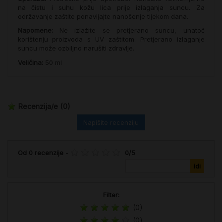
na čistu i suhu kožu lica prije izlaganja suncu. Za
održavanje zaštite ponavljajte nanošenje tijekom dana.
Napomene:
Ne izlažite se pretjerano suncu, unatoč
korištenju proizvoda s UV zaštitom. Pretjerano izlaganje
suncu može ozbiljno narušiti zdravlje.
Veličina:
50 ml
Recenzija/e
(0)
Napišite recenziju
Od
0
recenzije
-
0
/
5
Filter:
(0)
(0)