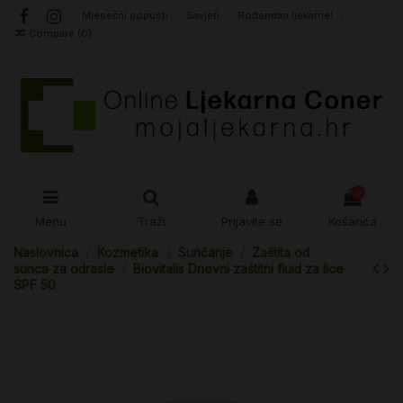
Mjesečni popusti
Savjeti
Rođendan ljekarne!
Compare (
0
)
0
Menu
Traži
Prijavite se
Košarica
Naslovnica
Kozmetika
Sunčanje
Zaštita od
sunca za odrasle
Biovitalis Dnevni zaštitni fluid za lice
SPF 50