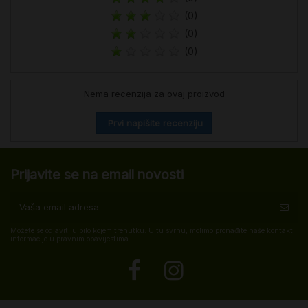
(0)
(0)
(0)
Nema recenzija za ovaj proizvod
Prvi napišite recenziju
Prijavite se na email novosti
Možete se odjaviti u bilo kojem trenutku. U tu svrhu, molimo pronađite naše kontakt
informacije u pravnim obavijestima.