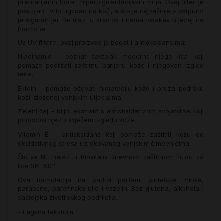
preuranjenih bora i hiperpigmentacijskih mrlja. Ovaj filter je
postojan i vrlo ugodan na koži, a što je najvažnije – potpuno
je siguran jer ne ulazi u krvotok i nema nikakav utjecaj na
hormone.
Uz UV filtere, ovaj proizvod je bogat i antioksidansima:
Niacinamid – poznat sastojak moderne njege lica koji
pomaže podržati zaštitnu barijeru kože i njegovan izgled
tena.
Ektoin – pomaže očuvati hidrataciju kože i pruža podršku
koži izloženoj vanjskim utjecajima.
Zeleni čaj – biljni ekstrakt s antioksidativnim svojstvima koji
pridonosi njezi i svježem izgledu kože.
Vitamin E – antioksidans koji pomaže zaštititi kožu od
oksidativnog stresa uzrokovanog vanjskim čimbenicima.
Što se NE nalazi u Biovitalis Dnevnom zaštitnom fluidu za
lice SPF 50?
Ova formulacija ne sadrži parfem, sintetske mirise,
parabene, parafinsko ulje i vazelin. Bez glutena, alkohola i
sastojaka životinjskog podrijetla.
- Lagana tekstura