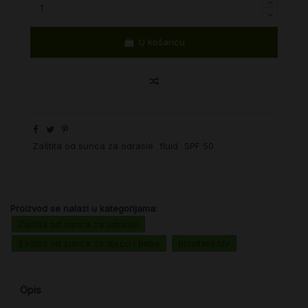
U košaricu
Zaštita od sunca za odrasle
fluid
SPF 50
Proizvod se nalazi u kategorijama:
Zaštita od sunca za odrasle
Zaštita od sunca za djecu i bebe
Biovitalis UV
Opis