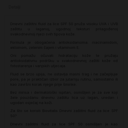
Detalji
Dnevni zaštitni fluid za lice SPF 50 pruža visoku UVA i UVB
zaštitu u laganoj, ugodnoj teksturi prilagođenoj
svakodnevnoj njezi svih tipova kože.
Formula je obogaćena antioksidansima: niacinamidom,
ektoinom, zelenim čajem i vitaminom E.
Oni pomažu očuvati hidrataciju kože te pružaju
antioksidativnu podršku u svakodnevnoj zaštiti kože od
fotostarenja i vanjskih utjecaja.
Fluid se brzo upija, ne ostavlja masni trag i ne začepljuje
pore, pa je praktičan izbor za jutarnju rutinu, samostalno ili
kao završni korak njege prije šminke.
Bez mirisa i dermatološki ispitan, osmišljen je za sve koji
žele pouzdanu dnevnu zaštitu lica uz lagan, uredan i
ugodan osjećaj na koži.
Za što se koristi Biovitalis Dnevni zaštitni fluid za lice SPF
50?
Dnevni zaštitni fluid za lice SPF 50 osmišljen je kao