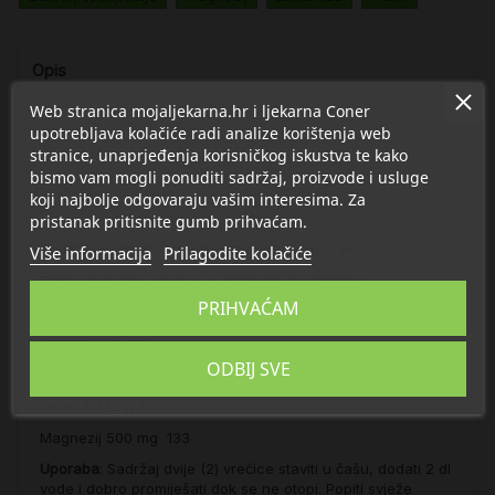
Opis
Web stranica mojaljekarna.hr i ljekarna Coner
Detalji
upotrebljava kolačiće radi analize korištenja web
stranice, unaprjeđenja korisničkog iskustva te kako
bismo vam mogli ponuditi sadržaj, proizvode i usluge
O Ostali
koji najbolje odgovaraju vašim interesima. Za
pristanak pritisnite gumb prihvaćam.
Dodatak prehrani za redovito pražnjenje crijeva.
Više informacija
Prilagodite kolačiće
TurboLax® Plus vrećice s praškom za otapanje
PRIHVAĆAM
Dvije (2) vrećice sadrže:
Količina
% PU**
Laktitol
10 g
***
ODBIJ SVE
TurboLax® Complex
Inulin
3,342 g
***
Magnezij
500 mg
133
Uporaba
:
Sadržaj dvije (2) vrećice staviti u čašu, dodati 2 dl
vode i dobro promiješati dok se ne otopi. Popiti svježe