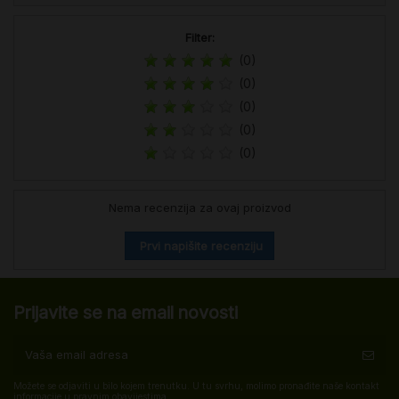
Filter:
(0)
(0)
(0)
(0)
(0)
Nema recenzija za ovaj proizvod
Prvi napišite recenziju
Prijavite se na email novosti
Možete se odjaviti u bilo kojem trenutku. U tu svrhu, molimo pronađite naše kontakt
informacije u pravnim obavijestima.