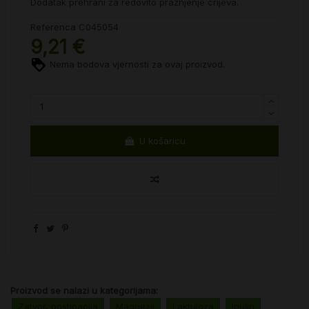
Dodatak prehrani za redovito pražnjenje crijeva.
Referenca
C045054
9,21 €
Nema bodova vjernosti za ovaj proizvod.
U košaricu
Proizvod se nalazi u kategorijama:
Zatvor, opstipacija
Magnezij
Laktuloza
Inulin