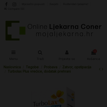
Mjesečni popusti
Savjeti
Rođendan ljekarne!
Compare (
0
)
0
Menu
Traži
Prijavite se
Košarica
Naslovnica
Tegobe
Probava
Zatvor, opstipacija
Turbolax Plus vrećice, dodatak prehrani