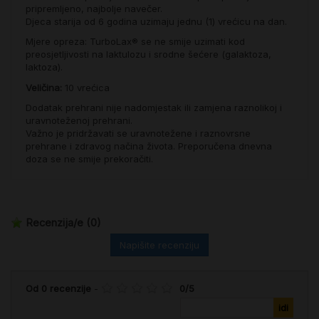
pripremljeno, najbolje navečer.
Djeca starija od 6 godina uzimaju jednu (1) vrećicu na dan.
Mjere opreza:
TurboLax® se ne smije uzimati kod
preosjetljivosti na laktulozu i srodne šećere (galaktoza,
laktoza).
Veličina:
10 vrećica
Dodatak prehrani nije nadomjestak ili zamjena raznolikoj i
uravnoteženoj prehrani.
Važno je pridržavati se uravnotežene i raznovrsne
prehrane i zdravog načina života. Preporučena dnevna
doza se ne smije prekoračiti.
Recenzija/e
(0)
Napišite recenziju
Od
0
recenzije
-
0
/
5