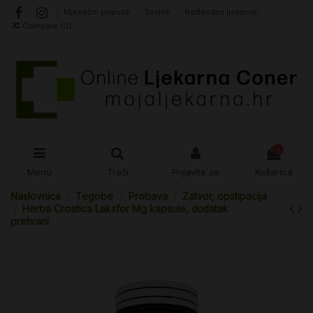
Mjesečni popusti
Savjeti
Rođendan ljekarne!
Compare (
0
)
0
Menu
Traži
Prijavite se
Košarica
Naslovnica
Tegobe
Probava
Zatvor, opstipacija
Herba Croatica Laksfor Mg kapsule, dodatak
prehrani