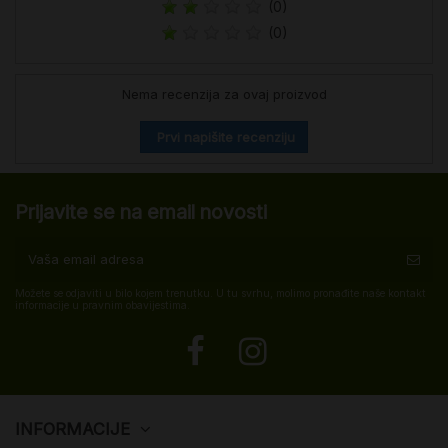
(0)
(0)
Nema recenzija za ovaj proizvod
Prvi napišite recenziju
Prijavite se na email novosti
Možete se odjaviti u bilo kojem trenutku. U tu svrhu, molimo pronađite naše kontakt
informacije u pravnim obavijestima.
INFORMACIJE