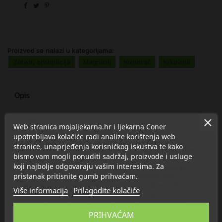
Proizvod se nalazi u kategorijama:
Zatvor, opstipacija
Magnezij
Komorač
Krkavina
Opis
Detalji
Web stranica mojaljekarna.hr i ljekarna Coner
upotrebljava kolačiće radi analize korištenja web
stranice, unaprjeđenja korisničkog iskustva te kako
Prirodna i učinkovita pomoć na bazi sinergijskog djelovanja
bismo vam mogli ponuditi sadržaj, proizvode i usluge
odabranih ljekovitih biljaka i magnezija koji potiče lakšu
koji najbolje odgovaraju vašim interesima. Za
probavu i brže pražnjenje crijeva. Stimulirajući, prirodni
pristanak pritisnite gumb prihvaćam.
laksativ čije se djelovanje temelji na antrakinonskim
glikozidima dobivenim iz krkavine koji stimuliraju mišiće
Više informacija
Prilagodite kolačiće
debelog crijeva i tako potiču pražnjenje crijeva. Komorač i
magnezij djeluju protiv grčeva i potiču izlučivanje viška
tekućine.
PRIHVAĆAM