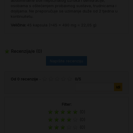
abdominalne boli nepoznatog uzroka i dehidracije,
osobama s oštećenjem probavnog sustava, trudnicama i
dojiljama. Ne preporučuje se uzimanje duže od 2 tjedna u
kontinuitetu.
Veličina:
45 kapsula (=45 x 490 mg = 22,05 g)
Recenzija/e
(0)
Napišite recenziju
Od
0
recenzije
-
0
/
5
Filter:
(0)
(0)
(0)