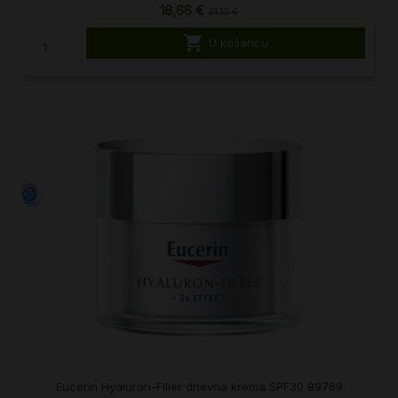
18,66 €
31,10 €

U košaricu
Eucerin Hyaluron-Filler dnevna krema SPF30 89769