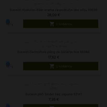
Eucerin Hyaluron-Filler krema za područje oko očiju 63536
38,09 €

U košaricu
Eucerin DermoPure piling za čišćenje lica 88984
17,62 €

U košaricu
Eucerin pH5 Sindet bez sapuna 63141
7,35 €