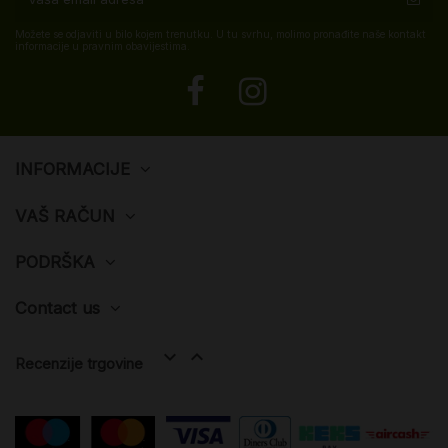
Možete se odjaviti u bilo kojem trenutku. U tu svrhu, molimo pronađite naše kontakt
informacije u pravnim obavijestima.
INFORMACIJE
VAŠ RAČUN
PODRŠKA
Contact us


Recenzije trgovine