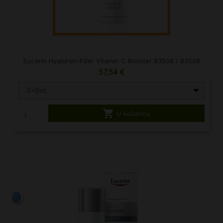
Eucerin Hyaluron-Filler Vitamin C Booster 83508 / 83509
57,54 €
3x8ml

U košaricu