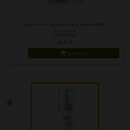
Eucerin Anti-Pigment dvofazni tretman 66883
1 Recenzija/e
55,67 €

U košaricu