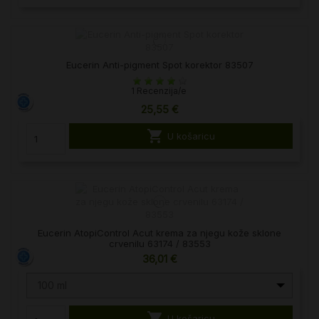
Eucerin Anti-pigment Spot korektor 83507
1 Recenzija/e
25,55 €

U košaricu
Eucerin AtopiControl Acut krema za njegu kože sklone
crvenilu 63174 / 83553
36,01 €
100 ml

U košaricu