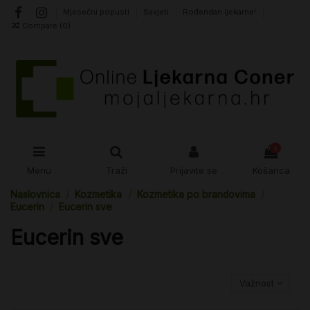
Mjesečni popusti
Savjeti
Rođendan ljekarne!
Compare (
0
)
0
Menu
Traži
Prijavite se
Košarica
Naslovnica
Kozmetika
Kozmetika po brandovima
Eucerin
Eucerin sve
Eucerin sve
Važnost