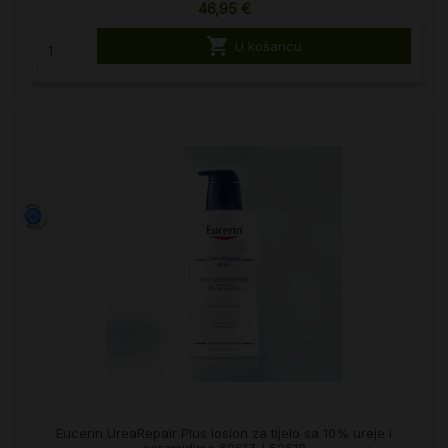
46,95 €

U košaricu
Eucerin UreaRepair Plus losion za tijelo sa 10% ureje i