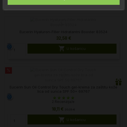
Eucerin Hyaluron-Filler Hidratantni Booster 83524
32,58 €

U košaricu
%
Eucerin Sun Oil Control Dry Touch gel-krema za zaštitu kože
lica od sunca SPF 50+ 69767
2 Recenzija/e
18,11 €
30,19 €

U košaricu