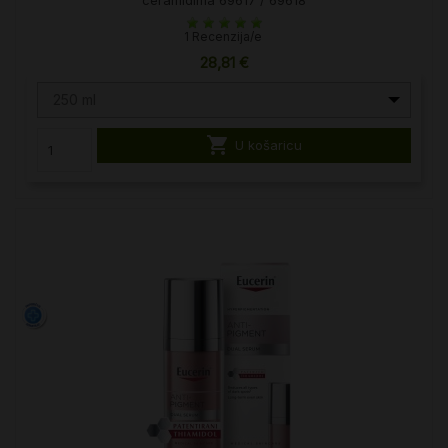
ceramidima 69617 / 69618
1 Recenzija/e
28,81 €
250 ml

U košaricu