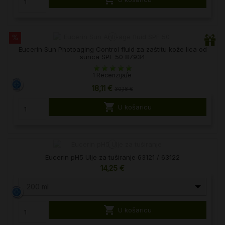
%
Eucerin Sun Photoaging Control fluid za zaštitu kože lica od
sunca SPF 50 87934
1 Recenzija/e
18,11 €
30,18 €

U košaricu
Eucerin pH5 Ulje za tuširanje 63121 / 63122
14,25 €
200 ml

U košaricu