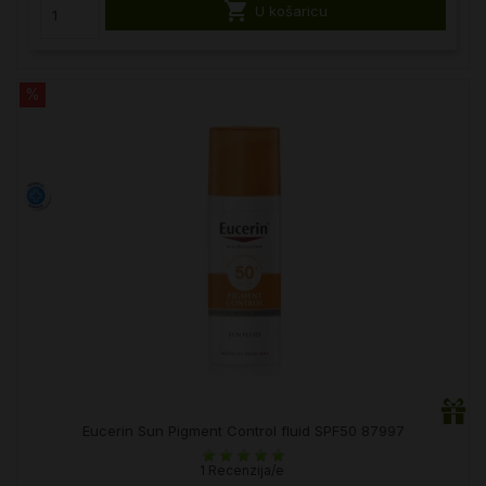

U košaricu
%
Eucerin Sun Pigment Control fluid SPF50 87997
1 Recenzija/e