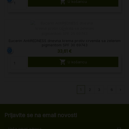

U košaricu
Eucerin AntiREDNESS dnevna krema protiv crvenila sa zelenim
pigmentom SPF 30 69743
33,61 €

U košaricu
…
1
2
3
6
Prijavite se na email novosti