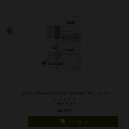
Eucerin Anti-pigment dnevna krema SPF30 83505
4 Recenzija/e
44,01 €

U košaricu