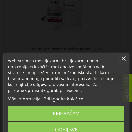
Eucerin Anti-pigment noćna krema 83506
3 Recenzija/e
Web stranica mojaljekarna.hr i ljekarna Coner
upotrebljava kolačiće radi analize korištenja web
45,53 €
stranice, unaprjeđenja korisničkog iskustva te kako

bismo vam mogli ponuditi sadržaj, proizvode i usluge
FILTER
U košaricu
koji najbolje odgovaraju vašim interesima. Za
pristanak pritisnite gumb prihvaćam.
Više informacija
Prilagodite kolačiće
PRIHVAĆAM
Eucerin Hyaluron-Filler noćna krema 63486
48,20 €
ODBIJ SVE

U košaricu