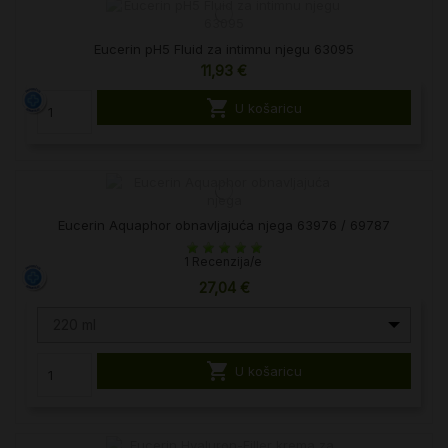
Eucerin pH5 Fluid za intimnu njegu 63095
11,93 €

U košaricu
Eucerin Aquaphor obnavljajuća njega 63976 / 69787
1 Recenzija/e
27,04 €
220 ml

U košaricu