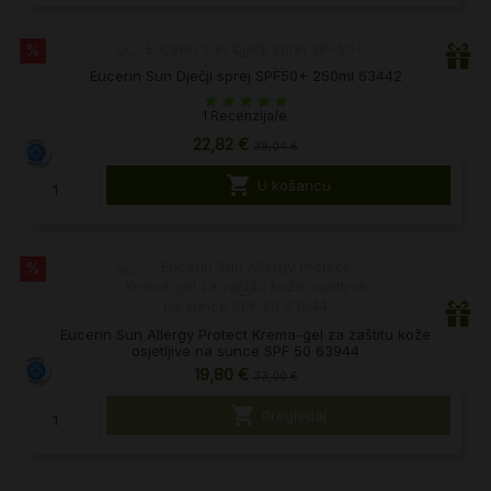
%
Eucerin Sun Dječji sprej SPF50+ 250ml 63442
1 Recenzija/e
22,82 €
38,04 €

U košaricu
%
Eucerin Sun Allergy Protect Krema-gel za zaštitu kože
osjetljive na sunce SPF 50 63944
19,80 €
33,00 €

Pregledaj