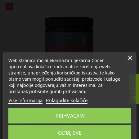
%
Web stranica mojaljekarna.hr i ljekarna Coner
upotrebljava kolačiće radi analize korištenja web
stranice, unaprjeđenja korisničkog iskustva te kako
bismo vam mogli ponuditi sadržaj, proizvode i usluge
FILTER
koji najbolje odgovaraju vašim interesima. Za
pristanak pritisnite gumb prihvaćam.
Više informacija
Prilagodite kolačiće
Terranova Super Skin Drink, dodatak prehrani
57,26 €
67,37 €
PRIHVAĆAM

U košaricu
ODBIJ SVE