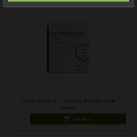
Olonea Bactebiom ATB kapsule, dodatak prehrani
11,49 €

U košaricu