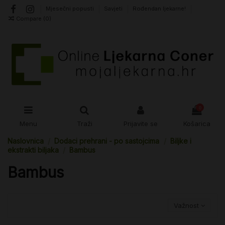
Mjesečni popusti
Savjeti
Rođendan ljekarne!
Compare (
0
)
0
Menu
Traži
Prijavite se
Košarica
Naslovnica
Dodaci prehrani - po sastojcima
Biljke i
ekstrakti biljaka
Bambus
Bambus
Važnost