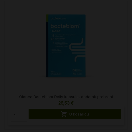
Olonea Bactebiom Daily kapsule, dodatak prehrani
26,53 €

U košaricu