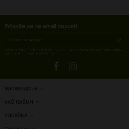
Prijavite se na email novosti
Možete se odjaviti u bilo kojem trenutku. U tu svrhu, molimo pronađite naše kontakt
informacije u pravnim obavijestima.
INFORMACIJE
VAŠ RAČUN
PODRŠKA
Contact us