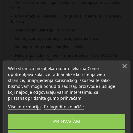
- Potiče rast nove i gušće kose – podupire zdrav ciklus
rasta
- Uravnotežuje vlasište i osigurava optimalnu prehranu
folikula
- Kada koristiti Skinage Hair Strong?
- Kod pojačanog ispadanja i prorjeđivanja kose
- Kod usporenog rasta i lomljivosti vlasi
- Nakon poroda, u peri- i menopauzi, kod PCOS-a ili
korištenja kontraceptiva
Web stranica mojaljekarna.hr i ljekarna Coner
- Za vraćanje snage, gustoće i sjaja kosi
upotrebljava kolačiće radi analize korištenja web
Doziranje i primjena
stranice, unaprjeđenja korisničkog iskustva te kako
bismo vam mogli ponuditi sadržaj, proizvode i usluge
- Pogodno od 12. godine života
koji najbolje odgovaraju vašim interesima. Za
- Sigurno i za trudnice i dojilje
pristanak pritisnite gumb prihvaćam.
- Dnevna doza: 2 kapsule na dan
Više informacija
Prilagodite kolačiće
Aktivni sastav:
Cynatine® HNS (500 mg) – patentirani bioaktivni keratin
PRIHVAĆAM
- Ugrađuje se u strukturu vlasi i jača disulfidne veze