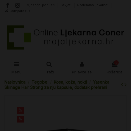
Mjesečni popusti
Savjeti
Rođendan ljekarne!
Compare (
0
)
0
Menu
Traži
Prijavite se
Košarica
Naslovnica
Tegobe
Kosa, koža, nokti
Yasenka
Skinage Hair Strong za nju kapsule, dodatak prehrani
%
%