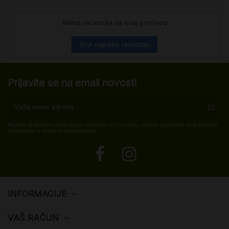
Nema recenzija za ovaj proizvod
Prvi napišite recenziju
Prijavite se na email novosti
Možete se odjaviti u bilo kojem trenutku. U tu svrhu, molimo pronađite naše kontakt
informacije u pravnim obavijestima.
INFORMACIJE
VAŠ RAČUN