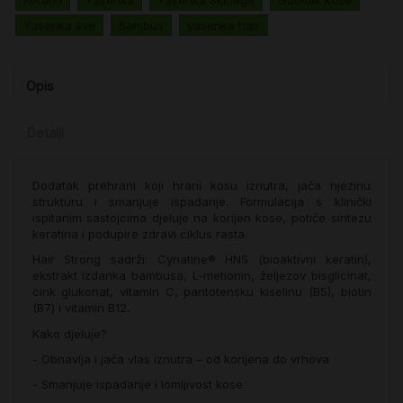
Keratin
Yasenka
Yasenka Skinage
Gubitak kose
Yasenka sve
Bambus
yasenka hair
Opis
Detalji
Dodatak prehrani koji hrani kosu iznutra, jača njezinu
strukturu i smanjuje ispadanje. Formulacija s klinički
ispitanim sastojcima djeluje na korijen kose, potiče sintezu
keratina i podupire zdravi ciklus rasta.
Hair Strong sadrži: Cynatine® HNS (bioaktivni keratin),
ekstrakt izdanka bambusa, L-metionin, željezov bisglicinat,
cink glukonat, vitamin C, pantotensku kiselinu (B5), biotin
(B7) i vitamin B12.
Kako djeluje?
- Obnavlja i jača vlas iznutra – od korijena do vrhova
- Smanjuje ispadanje i lomljivost kose