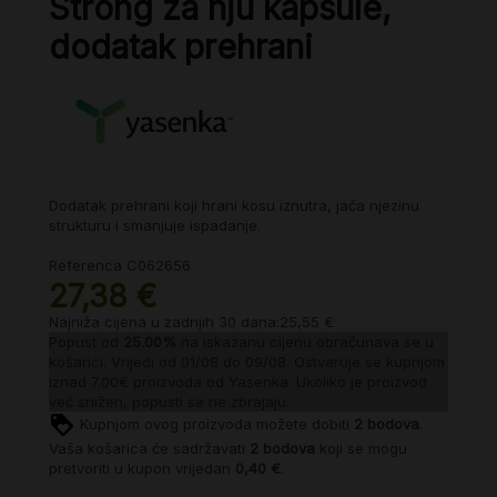
Strong za nju kapsule,
dodatak prehrani
Dodatak prehrani koji hrani kosu iznutra, jača njezinu
strukturu i smanjuje ispadanje.
Referenca
C062656
27,38 €
Najniža cijena u zadnjih 30 dana:25,55 €
Popust od
25.00%
na iskazanu cijenu obračunava se u
košarici. Vrijedi od 01/08 do 09/08. Ostvaruje se kupnjom
iznad 7.00€ proizvoda od
Yasenka
. Ukoliko je proizvod
već snižen, popusti se ne zbrajaju.
Kupnjom ovog proizvoda možete dobiti
2
bodova
.
Vaša košarica će sadržavati
2
bodova
koji se mogu
pretvoriti u kupon vrijedan
0,40 €
.