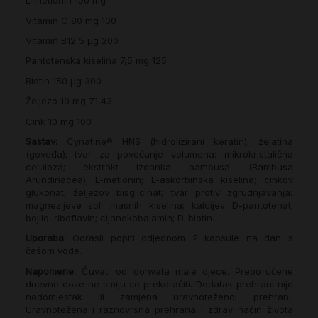
L-metionin
100 mg
–
Vitamin C
80 mg
100
Vitamin B12
5 µg
200
Pantotenska kiselina
7,5 mg
125
Biotin
150 µg
300
Željezo
10 mg
71,43
Cink
10 mg
100
Sastav:
Cynatine® HNS (hidrolizirani keratin); želatina
(goveđa); tvar za povećanje volumena: mikrokristalična
celuloza; ekstrakt izdanka bambusa (Bambusa
Arundinacea); L-metionin; L-askorbinska kiselina; cinkov
glukonat; željezov bisglicinat; tvar protiv zgrudnjavanja:
magnezijeve soli masnih kiselina; kalcijev D-pantotenat;
bojilo: riboflavin; cijanokobalamin; D-biotin.
Uporaba:
Odrasli popiti odjednom 2 kapsule na dan s
čašom vode.
Napomene:
Čuvati od dohvata male djece. Preporučene
dnevne doze ne smiju se prekoračiti. Dodatak prehrani nije
nadomjestak ili zamjena uravnoteženoj prehrani.
Uravnotežena i raznovrsna prehrana i zdrav način života