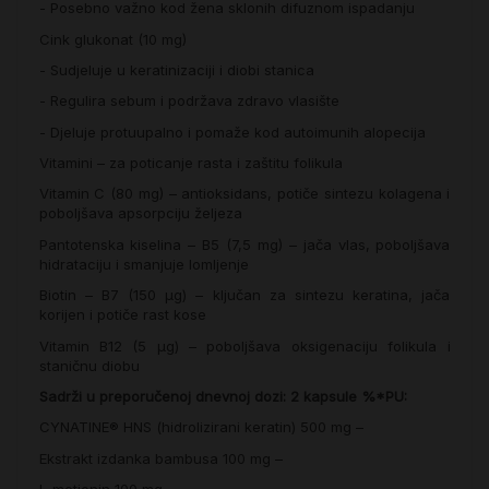
- Posebno važno kod žena sklonih difuznom ispadanju
Cink glukonat (10 mg)
- Sudjeluje u keratinizaciji i diobi stanica
- Regulira sebum i podržava zdravo vlasište
- Djeluje protuupalno i pomaže kod autoimunih alopecija
Vitamini – za poticanje rasta i zaštitu folikula
Vitamin C (80 mg) – antioksidans, potiče sintezu kolagena i
poboljšava apsorpciju željeza
Pantotenska kiselina – B5 (7,5 mg) – jača vlas, poboljšava
hidrataciju i smanjuje lomljenje
Biotin – B7 (150 μg) – ključan za sintezu keratina, jača
korijen i potiče rast kose
Vitamin B12 (5 μg) – poboljšava oksigenaciju folikula i
staničnu diobu
Sadrži u preporučenoj dnevnoj dozi:
2 kapsule
%*PU:
CYNATINE® HNS (hidrolizirani keratin)
500 mg
–
Ekstrakt izdanka bambusa
100 mg
–