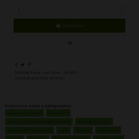
U košaricu
Gubitak kose
rast kose
Keratin
dodatak prehrani za kosu
Proizvod se nalazi u kategorijama:
Kosa, koža, nokti
Vitamin C
Vitamin B5 pantotenska kiselina
Vitamin B7 biotin
Vitamin B12 kobalamin
Cink
Željezo
L-Metionin