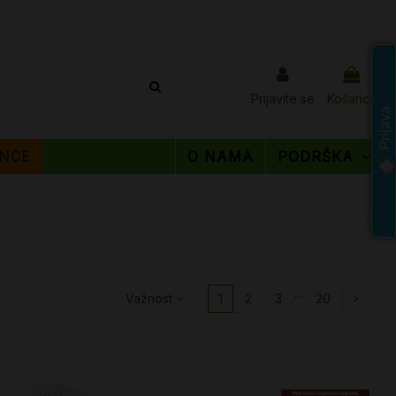
Prijavite se
Košarica
Prijava
NCE
O NAMA
PODRŠKA
…
Važnost
1
2
3
20