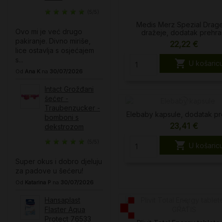
(5/5)
Medis Merz Spezial Drag
Ovo mi je već drugo
dražeje, dodatak prehra
pakiranje. Divno miriše,
22,22 €
lice ostavlja s osjećajem
s...

U košaric
Od
Ana K
na
30/07/2026
Intact Grožđani
šećer -
Traubenzucker -
Elebaby kapsule, dodatak pr
bomboni s
23,41 €
dekstrozom
(5/5)

U košaric
Super okus i dobro djeluju
za padove u šećeru!
Od
Katarina P
na
30/07/2026
Hansaplast
Flaster Aqua
Protect 76533