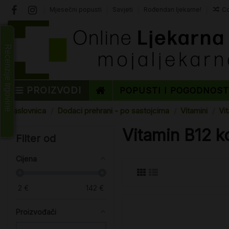
Mjesečni popusti
Savjeti
Rođendan ljekarne!
Co
Recenzije trgovine
PROIZVODI
POPUSTI I POGODNOS
Naslovnica
Dodaci prehrani - po sastojcima
Vitamini
Vi
Vitamin B12 k
Filter od
Cijena
2
€
142
€
Proizvođači