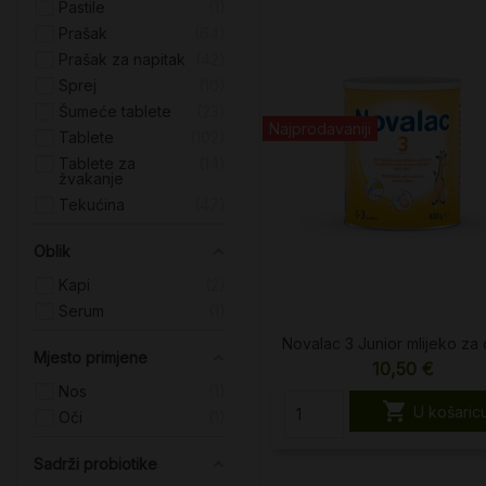
Pastile
1
Prašak
64
Prašak za napitak
42
Sprej
10
Šumeće tablete
23
Najprodavaniji
Tablete
102
Tablete za
14
žvakanje
Tekućina
47
Oblik
Kapi
2
Serum
1
Novalac 3 Junior mlijeko za
Mjesto primjene
10,50 €
Nos
1

U košaric
Oči
1
Sadrži probiotike