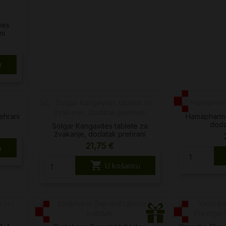
ees
ni
u
ehrani
Hamapharm 
doda
Solgar Kangavites tablete za
žvakanje, dodatak prehrani
21,75 €
u

U košaricu