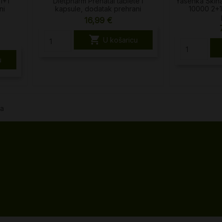
 1+1
Dietpharm Prenatal tablete i
Yasenka Skin
ni
kapsule, dodatak prehrani
10000 2+
16,99 €

U košaricu
u
da