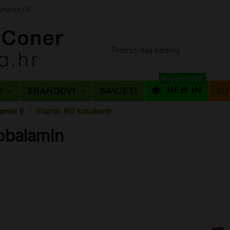
mpare (
0
)
Novi proizvodi
NEW IN
TI
BRANDOVI
SAVJETI
SU
tamini B
Vitamin B12 kobalamin
obalamin