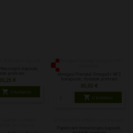
Neurospin kapsule,
tak prehrani
Almagea Prenatal Omega3+ NF2
liokapsule, dodatak prehrani
20,25 €
30,50 €

U košaricu

U košaricu
Papilocare Immunocaps kapsule,
dodatak prehrani