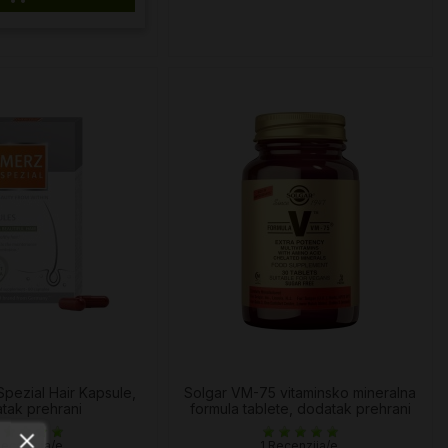
pezial Hair Kapsule,
Solgar VM-75 vitaminsko mineralna
tak prehrani
formula tablete, dodatak prehrani
Recenzija/e
1 Recenzija/e