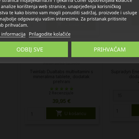
stranica mojaljekarna.hr i ljekarna Coner upotrebljava kolačiće
1 Recenzija/e
 analize korištenja web stranice, unaprjeđenja korisničkog
16,28 €
stva te kako bismo vam mogli ponuditi sadržaj, proizvode i usluge
 najbolje odgovaraju vašim interesima. Za pristanak pritisnite
u

U košaricu
b prihvaćam.
 informacija
Prilagodite kolačiće
ODBIJ SVE
PRIHVAĆAM
Twinlab Dualtabs multivitamini s
Supradyn Ene
mineralima tablete, dodatak
doda
prehrani
2 Recenzija/e
15
39,95 €

U košaricu