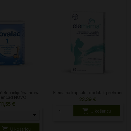
četna mliječna hrana
Elemama kapsule, dodatak prehrani
ojenčad NOVO
23,39 €
11,55 €

U košaricu

U košaricu