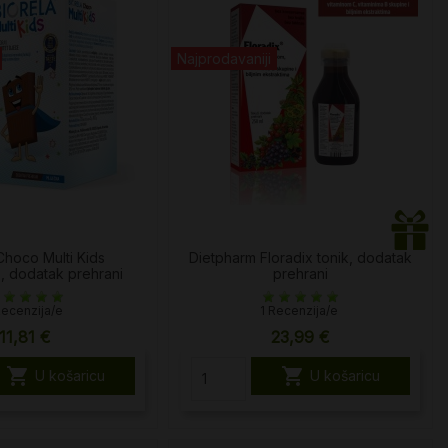
Najprodavaniji
Choco Multi Kids
Dietpharm Floradix tonik, dodatak
, dodatak prehrani
prehrani
Recenzija/e
1 Recenzija/e
11,81 €
23,99 €


U košaricu
U košaricu