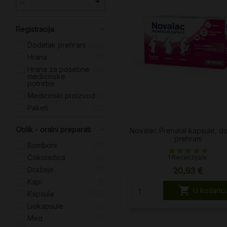
Registracija
Dodatak prehrani
435
Hrana
9
Hrana za posebne
15
medicinske
potrebe
Medicinski proizvod
1
Paketi
22
Oblik - oralni preparati
Novalac Prenatal kapsule, d
prehrani
Bomboni
12
Čokoladica
2
1 Recenzija/e
Dražeje
1
20,93 €
Kapi
1

U košaric
Kapsule
155
Liokapsule
2
Med
1