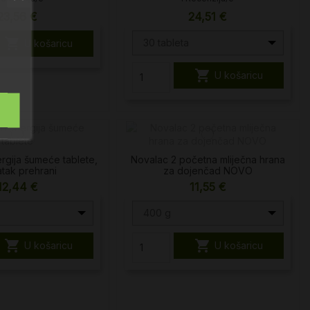
23,56 €
24,51 €

30 tableta
U košaricu

U košaricu
rgija šumeće tablete,
Novalac 2 početna mliječna hrana
tak prehrani
za dojenčad NOVO
12,44 €
11,55 €
400 g


U košaricu
U košaricu