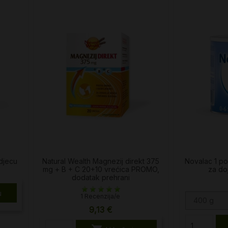
 djecu
Natural Wealth Magnezij direkt 375
Novalac 1 po
mg + B + C 20+10 vrećica PROMO,
za d
dodatak prehrani
u
1 Recenzija/e
400 g
9,13 €