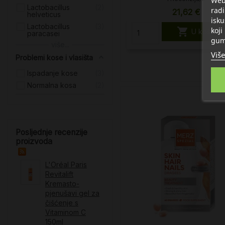
Web 
Lactobacillus
2
radi
21,62 €
helveticus
isku
Lactobacillus
3

koji
U košaric
paracasei
gum
više...
Više
Problemi kose i vlasišta
Ispadanje kose
3
Normalna kosa
2
Posljednje recenzije
proizvoda
L'Oréal Paris
Revitalift
Kremasto-
pjenušavi gel za
čišćenje s
Vitaminom C​
150ml