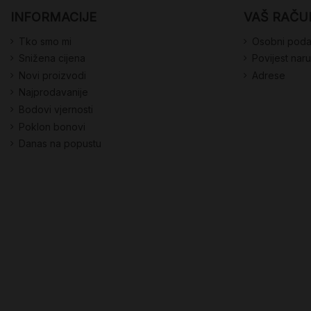
INFORMACIJE
VAŠ RAČU
Tko smo mi
Osobni poda
Snižena cijena
Povijest nar
Novi proizvodi
Adrese
Najprodavanije
Bodovi vjernosti
Poklon bonovi
Danas na popustu