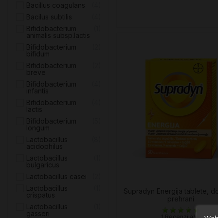
Bacillus coagulans
4
Bacilus subtilis
4
Bifidobacterium
1
animalis subsp.lactis
Bifidobacterium
2
bifidum
Bifidobacterium
2
breve
Bifidobacterium
4
infantis
Bifidobacterium
4
lactis
Bifidobacterium
5
longum
Lactobacillus
8
acidophilus
Lactobacillus
1
bulgaricus
Lactobacillus casei
2
Lactobacillus
1
Supradyn Energija tablete, d
crispatus
prehrani
Lactobacillus
1
gasseri
1 Recenzija/e