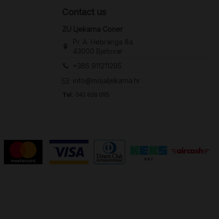
Contact us
ZU Ljekarna Coner
Pr. A. Hebranga 8a
43000 Bjelovar
+385 911211295
info@mojaljekarna.hr
Tel:
043 638 095