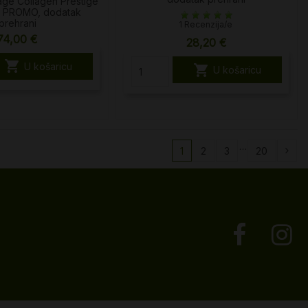
age Collagen Prestige
1 PROMO, dodatak
prehrani
1 Recenzija/e
74,00 €
28,20 €

U košaricu

U košaricu
…
1
2
3
20