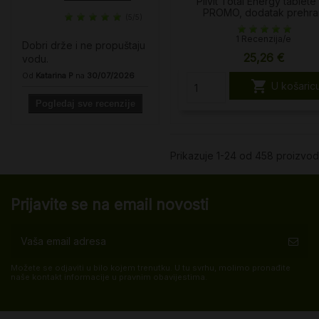
Plivit Total Energy tablete
PROMO, dodatak prehra
(5/5)
1 Recenzija/e
Dobri drže i ne propuštaju
25,26 €
vodu.
Od
Katarina P
na
30/07/2026

U košaric
Pogledaj sve recenzije
Prikazuje 1-24 od 458 proizvo
Prijavite se na email novosti
Možete se odjaviti u bilo kojem trenutku. U tu svrhu, molimo pronađite
naše kontakt informacije u pravnim obavijestima.