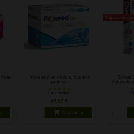
Najprodavaniji
odatak
Proxeed plus vrećice, dodatak
Biorela 
prehrani
čokoladice
1 Recenzija/e
1 
59,52 €

u
U košaricu