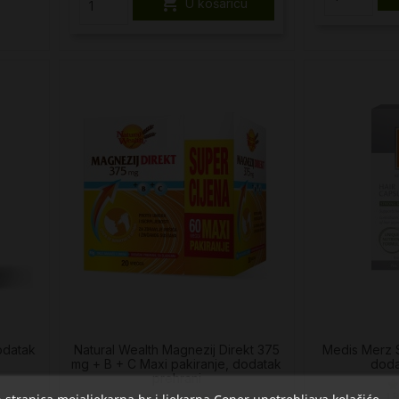

U košaricu
odatak
Natural Wealth Magnezij Direkt 375
Medis Merz S
mg + B + C Maxi pakiranje, dodatak
doda
prehrani
1 