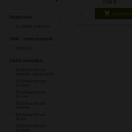
7,99 €

U košaric
Registracija
Dodatak prehrani
8
Oblik - oralni preparati
Kapsule
8
Sadrži probiotike
Bifidobacterium
3
animalis subsp.lactis
Bifidobacterium
1
bifidum
Bifidobacterium
2
breve
Bifidobacterium
2
infantis
Bifidobacterium
1
lactis
Bifidobacterium
2
longum