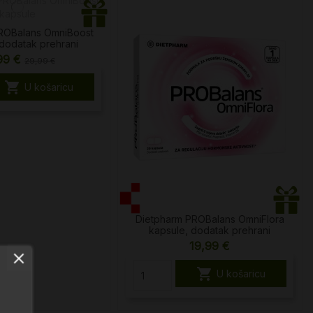
ROBalans OmniBoost
 dodatak prehrani
99 €
29,99 €

U košaricu
Dietpharm PROBalans OmniFlora
kapsule, dodatak prehrani
19,99 €

U košaricu