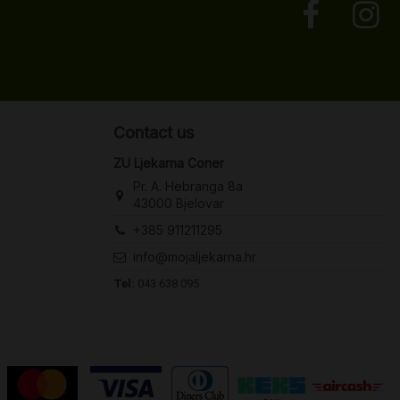
Contact us
ZU Ljekarna Coner
Pr. A. Hebranga 8a
43000 Bjelovar
+385 911211295
info@mojaljekarna.hr
Tel:
043 638 095