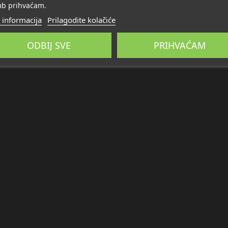
b prihvaćam.
 informacija
Prilagodite kolačiće
ODBIJ SVE
PRIHVAĆAM