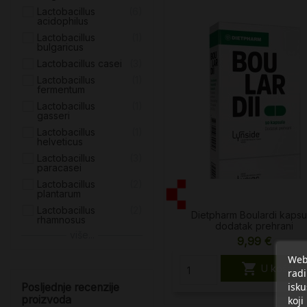
Lactobacillus
6
acidophilus
Lactobacillus
1
bulgaricus
Lactobacillus casei
3
Lactobacillus
1
fermentum
Lactobacillus
1
gasseri
Lactobacillus
1
helveticus
Lactobacillus
3
paracasei
Lactobacillus
2
plantarum
Lactobacillus
2
Dietpharm Boulardi kapsu
rhamnosus
dodatak prehrani
više...
9,99 €
Web 

U košaric
radi
isku
Posljednje recenzije
proizvoda
koji