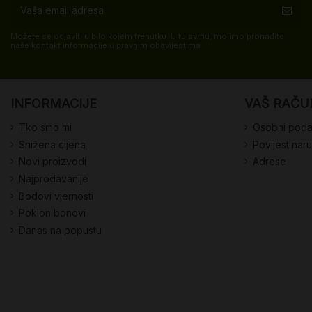
Možete se odjaviti u bilo kojem trenutku. U tu svrhu, molimo pronađite
naše kontakt informacije u pravnim obavijestima.
INFORMACIJE
VAŠ RAČU
Tko smo mi
Osobni poda
Snižena cijena
Povijest nar
Novi proizvodi
Adrese
Najprodavanije
Bodovi vjernosti
Poklon bonovi
Danas na popustu