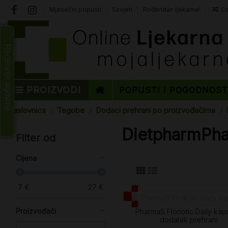
Mjesečni popusti
Savjeti
Rođendan ljekarne!
Co
Recenzije trgovine
PROIZVODI
POPUSTI I POGODNOS
Naslovnica
Tegobe
Dodaci prehrani po proizvođačima
DietpharmPha
Filter od
Cijena
7
€
27
€
Proizvođači
PharmaS Floriotic Daily kap
dodatak prehrani