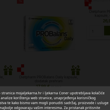
%
%
Dietpharm P
kapsule,
26,
le,
Dietpharm PROBalans Daily kapsule,
dodatak prehrani
17,99 €
19,99 €
stranica mojaljekarna.hr i ljekarna Coner upotrebljava kolačiće

u
U košaricu
 analize korištenja web stranice, unaprjeđenja korisničkog
stva te kako bismo vam mogli ponuditi sadržaj, proizvode i usluge
 najbolje odgovaraju vašim interesima. Za pristanak pritisnite