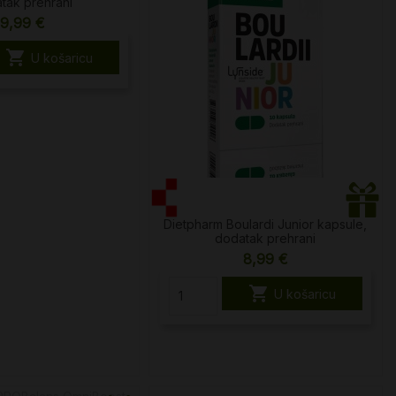
tak prehrani
9,99 €

U košaricu
Dietpharm Boulardi Junior kapsule,
dodatak prehrani
8,99 €

U košaricu