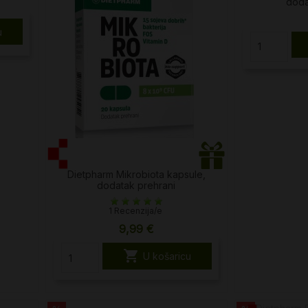
doda
u
Dietpharm Mikrobiota kapsule,
dodatak prehrani
1 Recenzija/e
9,99 €

U košaricu