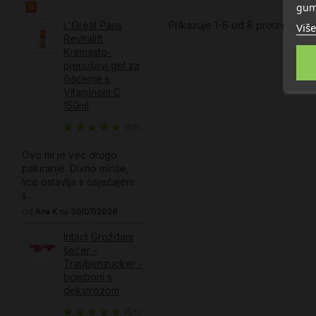
gum
L'Oréal Paris
Prikazuje 1-8 od 8 proizvoda
Više
Revitalift
Kremasto-
pjenušavi gel za
čišćenje s
Vitaminom C​
150ml
(5/5)
Ovo mi je već drugo
pakiranje. Divno miriše,
lice ostavlja s osjećajem
s...
Od
Ana K
na
30/07/2026
Intact Grožđani
šećer -
Traubenzucker -
bomboni s
dekstrozom
(5/5)