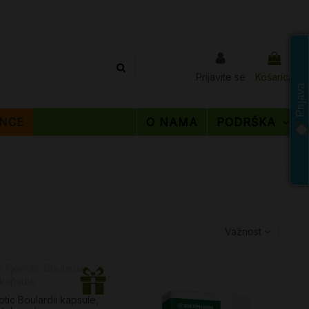
Prijavite se
Košarica
Prijava
NCE
O NAMA
PODRŠKA
Važnost
tic Boulardii kapsule,