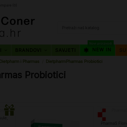
mpare (
0
)
Novi proizvodi
NEW IN
TI
BRANDOVI
SAVJETI
SU
Dietpharm i Pharmas
DietpharmPharmas Probiotici
rmas Probiotici
sule,
PharmaS Florio