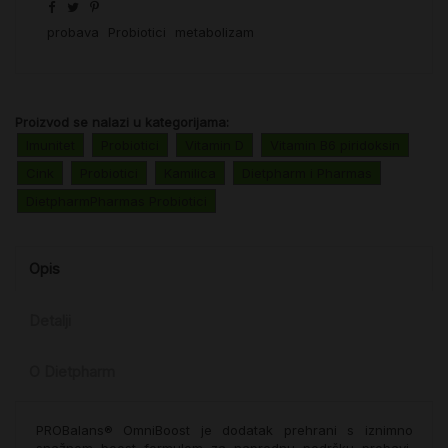
probava
Probiotici
metabolizam
Proizvod se nalazi u kategorijama:
Imunitet
Probiotici
Vitamin D
Vitamin B6 piridoksin
Cink
Probiotici
Kamilica
Dietpharm i Pharmas
DietpharmPharmas Probiotici
Opis
Detalji
O Dietpharm
PROBalans® OmniBoost je dodatak prehrani s iznimno