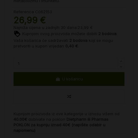
metabolizmu i imunitetu.
Referenca
C062153
26,99 €
Najniža cijena u zadnjih 30 dana:23,99 €
Kupnjom ovog proizvoda možete dobiti
2
bodova
.
Vaša košarica će sadržavati
2
bodova
koji se mogu
pretvoriti u kupon vrijedan
0,40 €
.
U košaricu
Kupnjom proizvoda iz ove kategorije u iznosu višem od
40.00€
dobivate na poklon
Dietpharm ili Pharmas
POKLON za kupnju iznad 40€ (napišite odabir u
napomenu)