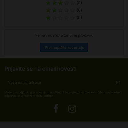
(0)
(0)
(0)
Nema recenzija za ovaj proizvod
Prvi napišite recenziju
Prijavite se na email novosti
Možete se odjaviti u bilo kojem trenutku. U tu svrhu, molimo pronađite naše kontakt
informacije u pravnim obavijestima.