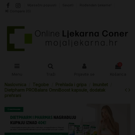
Mjesečni popusti
Savjeti
Rođendan ljekarne!
Compare (
0
)
0
Menu
Traži
Prijavite se
Košarica
Naslovnica
Tegobe
Prehlada i gripa
Imunitet
Dietpharm PROBalans OmniBoost kapsule, dodatak
prehrani