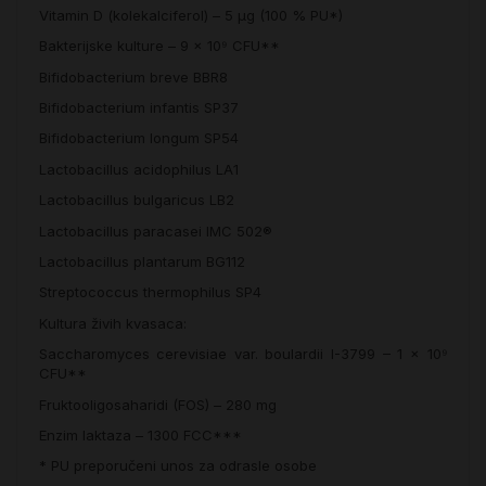
Vitamin D (kolekalciferol) – 5 µg (100 % PU*)
Bakterijske kulture – 9 × 10⁹ CFU**
Bifidobacterium breve BBR8
Bifidobacterium infantis SP37
Bifidobacterium longum SP54
Lactobacillus acidophilus LA1
Lactobacillus bulgaricus LB2
Lactobacillus paracasei IMC 502®
Lactobacillus plantarum BG112
Streptococcus thermophilus SP4
Kultura živih kvasaca:
Saccharomyces cerevisiae var. boulardii I-3799 – 1 × 10⁹
CFU**
Fruktooligosaharidi (FOS) – 280 mg
Enzim laktaza – 1300 FCC***
* PU preporučeni unos za odrasle osobe