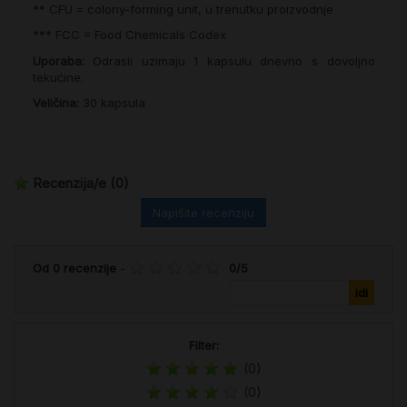
** CFU = colony-forming unit, u trenutku proizvodnje
*** FCC = Food Chemicals Codex
Uporaba:
Odrasli uzimaju 1 kapsulu dnevno s dovoljno
tekućine.
Veličina:
30 kapsula
Recenzija/e
(0)
Napišite recenziju
Od
0
recenzije
-
0
/
5
Filter:
(0)
(0)