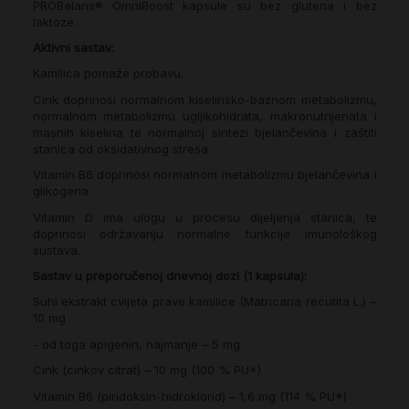
PROBalans® OmniBoost kapsule su bez glutena i bez
laktoze.
Aktivni sastav:
Kamilica pomaže probavu.
Cink doprinosi normalnom kiselinsko-baznom metabolizmu,
normalnom metabolizmu ugljikohidrata, makronutrijenata i
masnih kiselina te normalnoj sintezi bjelančevina i zaštiti
stanica od oksidativnog stresa.
Vitamin B6 doprinosi normalnom metabolizmu bjelančevina i
glikogena.
Vitamin D ima ulogu u procesu dijeljenja stanica, te
doprinosi održavanju normalne funkcije imunološkog
sustava.
Sastav u preporučenoj dnevnoj dozi (1 kapsula):
Suhi ekstrakt cvijeta prave kamilice (Matricaria recutita L.) –
10 mg
- od toga apigenin, najmanje – 5 mg
Cink (cinkov citrat) – 10 mg (100 % PU*)
Vitamin B6 (piridoksin-hidroklorid) – 1,6 mg (114 % PU*)