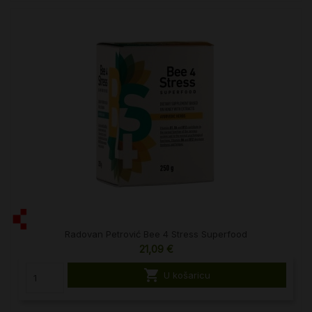
Radovan Petrović Bee 4 Stress Superfood
21,09 €

U košaricu