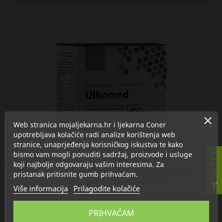
Web stranica mojaljekarna.hr i ljekarna Coner
upotrebljava kolačiće radi analize korištenja web
stranice, unaprjeđenja korisničkog iskustva te kako
bismo vam mogli ponuditi sadržaj, proizvode i usluge
FILTER
koji najbolje odgovaraju vašim interesima. Za
pristanak pritisnite gumb prihvaćam.
Radovan Petrović Med sa sladićem, mentom i kamilicom za
želudac Ulkomed, dodatak prehrani
Više informacija
Prilagodite kolačiće
25,99 €

U košaricu
PRIHVAĆAM