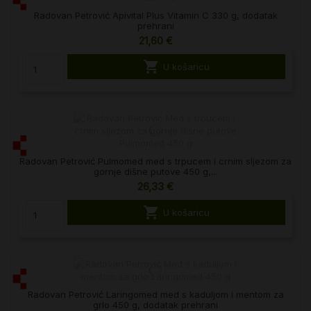
Radovan Petrović Apivital Plus Vitamin C 330 g, dodatak
prehrani
21,60 €

U košaricu
Radovan Petrović Pulmomed med s trpucem i crnim sljezom za
gornje dišne putove 450 g,...
26,33 €

U košaricu
Radovan Petrović Laringomed med s kaduljom i mentom za
grlo 450 g, dodatak prehrani