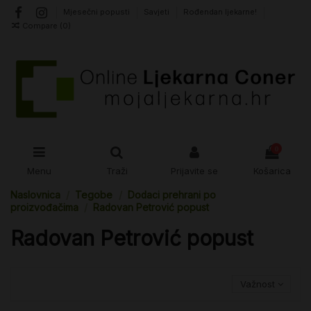
Mjesečni popusti
Savjeti
Rođendan ljekarne!
Compare (
0
)
0
Menu
Traži
Prijavite se
Košarica
Naslovnica
Tegobe
Dodaci prehrani po
proizvođačima
Radovan Petrović popust
Radovan Petrović popust
Važnost