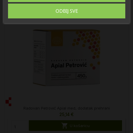
ODBIJ SVE
Radovan Petrović Apial med, dodatak prehrani
25,14 €

U košaricu