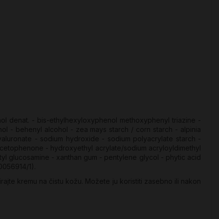
hol denat. - bis-ethylhexyloxyphenol methoxyphenyl triazine -
l - behenyl alcohol - zea mays starch / corn starch - alpinia
hyaluronate - sodium hydroxide - sodium polyacrylate starch -
yacetophenone - hydroxyethyl acrylate/sodium acryloyldimethyl
cetyl glucosamine - xanthan gum - pentylene glycol - phytic acid
70056914/1).
irajte kremu na čistu kožu. Možete ju koristiti zasebno ili nakon