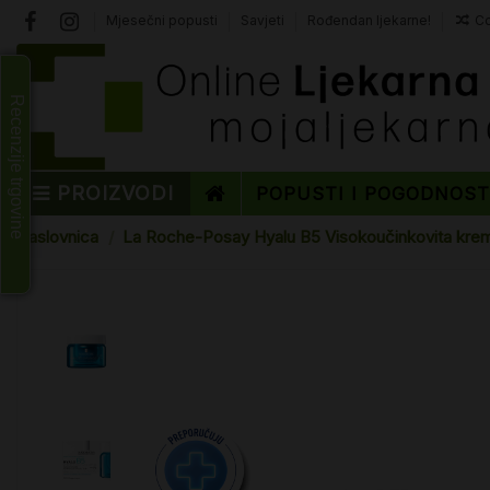
Mjesečni popusti
Savjeti
Rođendan ljekarne!
Co
Recenzije trgovine
PROIZVODI
POPUSTI I POGODNOS
Naslovnica
La Roche-Posay Hyalu B5 Visokoučinkovita kr