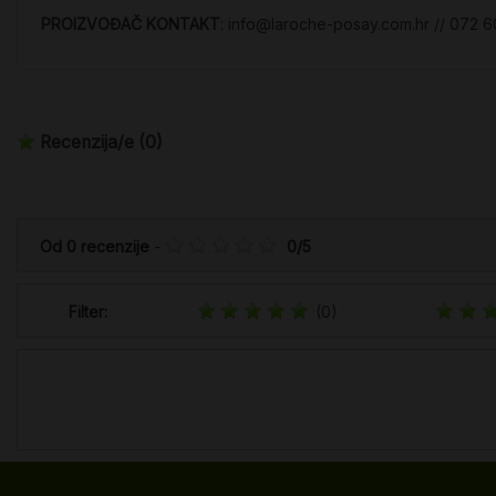
PROIZVOĐAČ KONTAKT
: info@laroche-posay.com.hr // 072 
Recenzija/e
(0)
Od
0
recenzije
-
0
/
5
Filter:
(0)