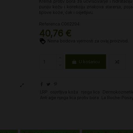
Krema protiv bora za učvršćivanje i hidrataciju
puniju kožu i korekciju znakova starenja, poja
tipove kože, čak i osjetljivu.
Referenca
C062294
40,76 €
Nema bodova vjernosti za ovaj proizvod.
U košaricu
LRP
osjetljiva koža
njega lica
Dermokozmeti
Anti age njega lica protiv bora
La Roche-Posay