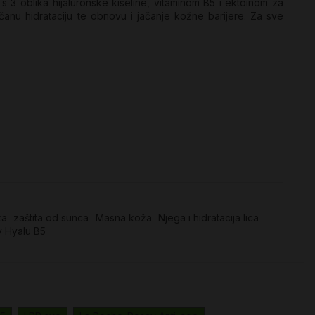
 s 3 oblika hijaluronske kiseline, vitaminom B5 i ektoinom za
čanu hidrataciju te obnovu i jačanje kožne barijere. Za sve
ka
zaštita od sunca
Masna koža
Njega i hidratacija lica
 Hyalu B5