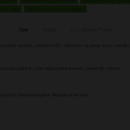
tiv bora
Zaštita od sunca za odrasle
La Roche-Posay Hyalu 
l anti-age
LRP Summer Face Hydratation
Opis
Detalji
O La Roche-Posay
jaluronske kiseline, vitaminom B5 i ektoinom za puniju kožu i korekc
i koja sadrži tri vrste hijaluronske kiseline, vitamin B5 i ektoin.
ljivoj koži. Nekomedogena. Neljepljiva tekstura.