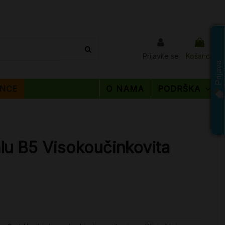
Prijavite se
Košarica
Prijava
NCE
O NAMA
PODRŠKA
u B5 Visokoučinkovita