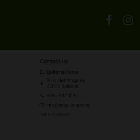
Contact us
ZU Ljekarna Coner
Pr. A. Hebranga 8a
43000 Bjelovar
+385 911211295
info@mojaljekarna.hr
Tel:
043 638 095