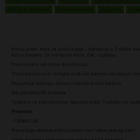
Njega i hidratacija lica
Masna koža
Anti age njega lica pro
LRP Hyalu B5 krema
Dermokozmetika
Njega lica
Lorea
Krema protiv bora za učvršćivanje i hidrataciju s 3 oblika hi
kožne barijere. Za sve tipove kože, čak i osjetljivu.
Preporučeno od strane dermatologa.
Vraća punoću koži i korigira znakove starenja zahvaljujući formul
Pospješuje hidraciju, obnovu i jačanje kožne barijere.
Štiti od UVA/UVB zračenja.
Testirano na svim tonovima i tipovima kože. Testirano na osjet
Prednosti:
- OBNAVLJA
Krema koja obnavlja kožnu barijeru već nakon jednog sata*.
*Instrumentalno ispitivanje provedeno na 24 ispitanika.