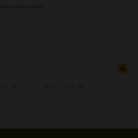
.laroche-posay.com.hr
(0)
(0)