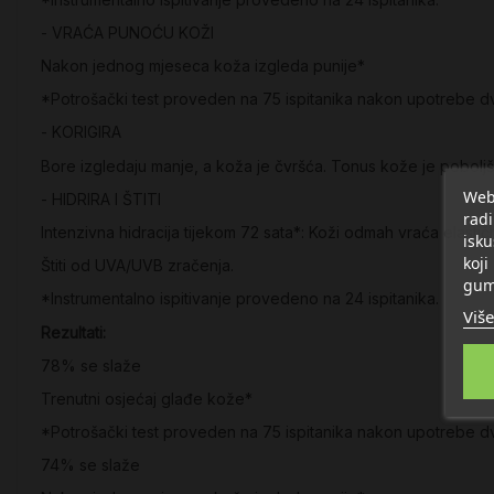
- VRAĆA PUNOĆU KOŽI
Nakon jednog mjeseca koža izgleda punije*
*Potrošački test proveden na 75 ispitanika nakon upotrebe dv
- KORIGIRA
Bore izgledaju manje, a koža je čvršća. Tonus kože je poboljš
Web 
- HIDRIRA I ŠTITI
radi
Intenzivna hidracija tijekom 72 sata*: Koži odmah vraća elastič
isku
koji
Štiti od UVA/UVB zračenja.
gum
*Instrumentalno ispitivanje provedeno na 24 ispitanika.
Više
Rezultati:
78% se slaže
Trenutni osjećaj glađe kože*
*Potrošački test proveden na 75 ispitanika nakon upotrebe dv
74% se slaže