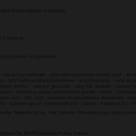
aput dnevno tijekom tri mjeseca.
m 3 mjeseca.
 joj punoću i korigira bore
 - diisopropyl sebacate - phenylbenzimidazole sulfonic acid - alco
one - butyl methoxydibenzoylmethane - octyldodecanol - cetyl alcoho
 cetearyl alcohol - cetearyl glucoside - peg-100 stearate - sodium 
adenosine - ammonium polyacryloyldimethyl taurate - ectoin - hydrox
licylic acid - citric acid - trisodium ethylenediamine disuccinate - a
 60 - butylene glycol - phenoxyethanol - parfum / fragrance (f.i.l. n
avečer. Nanesite na lice, vrat i dekolte. Vrhovima prstiju nježno umas
logique CAI, 86270 La Roche-Posay, France