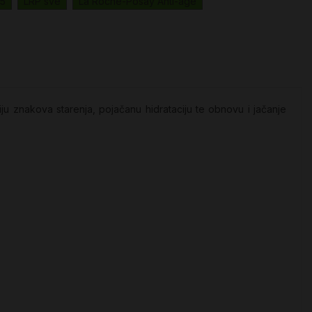
B5
LRP sve
La Roche-Posay Anti-age
iju znakova starenja, pojačanu hidrataciju te obnovu i jačanje