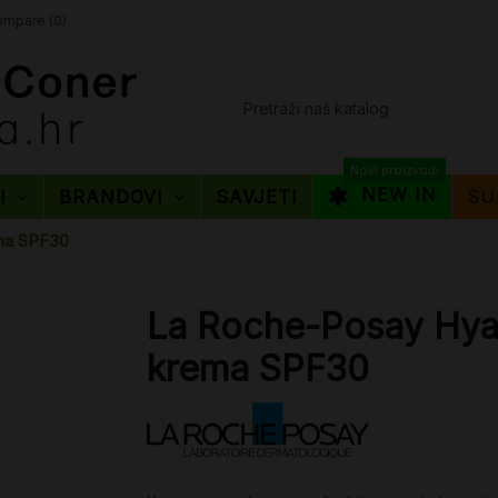
mpare (
0
)
Novi proizvodi
NEW IN
TI
BRANDOVI
SAVJETI
SU
ema SPF30
La Roche-Posay Hyal
krema SPF30