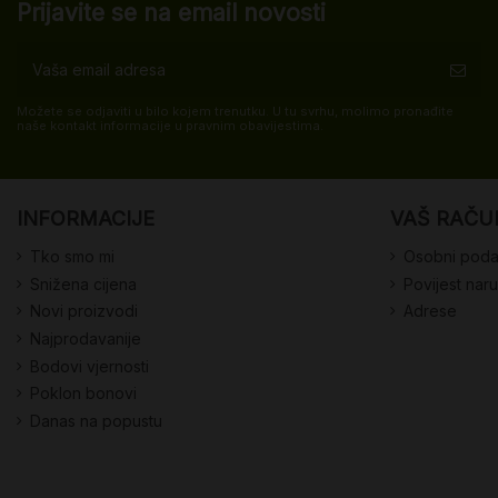
Prijavite se na email novosti
Možete se odjaviti u bilo kojem trenutku. U tu svrhu, molimo pronađite
naše kontakt informacije u pravnim obavijestima.
INFORMACIJE
VAŠ RAČU
Tko smo mi
Osobni poda
Snižena cijena
Povijest nar
Novi proizvodi
Adrese
Najprodavanije
Bodovi vjernosti
Poklon bonovi
Danas na popustu