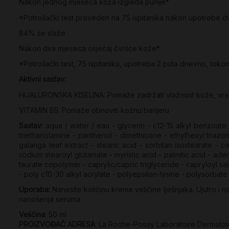
Nakon jednog mjeseca koža izgleda punije*
*Potrošački test proveden na 75 ispitanika nakon upotrebe dv
84% se slaže
Nakon dva mjeseca osjećaj čvršće kože*
*Potrošački test, 75 ispitanika, upotreba 2 puta dnevno, toko
Aktivni sastav:
HIJALURONSKA KISELINA: Pomaže zadržati vlažnost kože, vraća
VITAMIN B5: Pomaže obnoviti kožnu barijeru
Sastav:
aqua / water / eau - glycerin - c12-15 alkyl benzoate
triethanolamine - panthenol - dimethicone - ethylhexyl triaz
galanga leaf extract - stearic acid - sorbitan isostearate -
sodium stearoyl glutamate - myristic acid - palmitic acid - 
taurate copolymer - caprylic/capric triglyceride - capryloyl sa
- poly c10-30 alkyl acrylate - polyepsilon-lysine - polysorbate
Uporaba:
Nanesite količinu kreme veličine lješnjaka. Ujutro i n
nanošenja seruma.
Veličina:
50 ml
PROIZVOĐAČ ADRESA
: La Roche-Posay Laboratoire Dermato