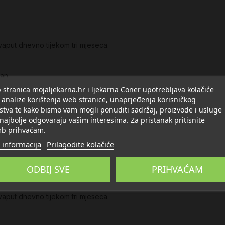
aput dnevno tijekom tri mjeseca.
an.
stranica mojaljekarna.hr i ljekarna Coner upotrebljava kolačiće
 analize korištenja web stranice, unaprjeđenja korisničkog
nost i podatnost.
stva te kako bismo vam mogli ponuditi sadržaj, proizvode i usluge
 najbolje odgovaraju vašim interesima. Za pristanak pritisnite
b prihvaćam.
 informacija
Prilagodite kolačiće
ODBIJ SVE
PRIHVAĆAM
aput dnevno tijekom tri mjeseca.