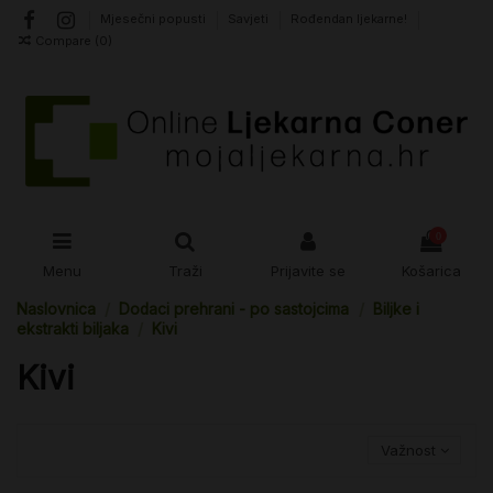
Mjesečni popusti
Savjeti
Rođendan ljekarne!
Compare (
0
)
0
Menu
Traži
Prijavite se
Košarica
Naslovnica
Dodaci prehrani - po sastojcima
Biljke i
ekstrakti biljaka
Kivi
Kivi
Važnost