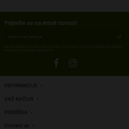
Prijavite se na email novosti
Možete se odjaviti u bilo kojem trenutku. U tu svrhu, molimo pronađite naše kontakt
informacije u pravnim obavijestima.
INFORMACIJE
VAŠ RAČUN
PODRŠKA
Contact us