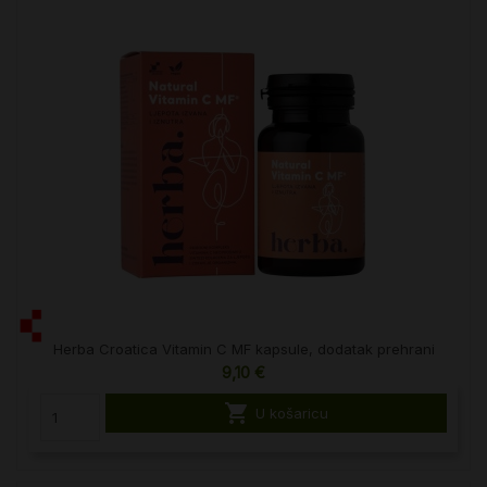
Herba Croatica Vitamin C MF kapsule, dodatak prehrani
9,10 €

U košaricu