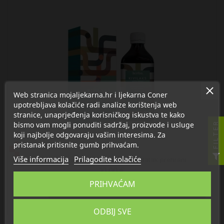
Web stranica mojaljekarna.hr i ljekarna Coner
upotrebljava kolačiće radi analize korištenja web
stranice, unaprjeđenja korisničkog iskustva te kako
bismo vam mogli ponuditi sadržaj, proizvode i usluge
FILTER
koji najbolje odgovaraju vašim interesima. Za
pristanak pritisnite gumb prihvaćam.
Više informacija
Prilagodite kolačiće
Herba Croatica Kivilaks sirup, dodatak prehrani
10,00 €
PRIHVAĆAM

U košaricu
ODBIJ SVE