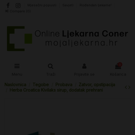
Mjesečni popusti
Savjeti
Rođendan ljekarne!
Compare (
0
)
0
Menu
Traži
Prijavite se
Košarica
Naslovnica
Tegobe
Probava
Zatvor, opstipacija
Herba Croatica Kivilaks sirup, dodatak prehrani