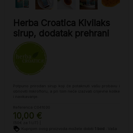
Herba Croatica Kivilaks
sirup, dodatak prehrani
Potpuno prirodan sirup koji će potaknuti vašu probavu i
obnoviti mikrofloru, a pri tom neće izazvati crijevne kolike
i navikavanje.
Referenca
C041030
10,00 €
(50€ za 1 LIT) |
Kupnjom ovog proizvoda možete dobiti
1
bod
. Vaša