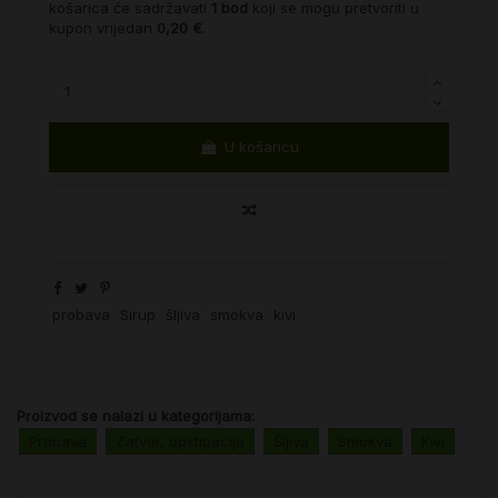
košarica će sadržavati
1
bod
koji se mogu pretvoriti u
kupon vrijedan
0,20 €
.
U košaricu
probava
Sirup
šljiva
smokva
kivi
Proizvod se nalazi u kategorijama:
Probava
Zatvor, opstipacija
Šljiva
Smokva
Kivi