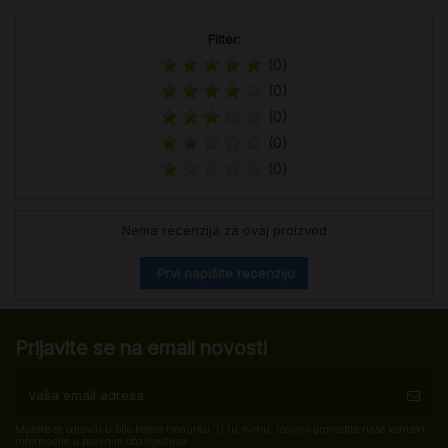
Filter:
(0)
(0)
(0)
(0)
(0)
Nema recenzija za ovaj proizvod
Prvi napišite recenziju
Prijavite se na email novosti
Možete se odjaviti u bilo kojem trenutku. U tu svrhu, molimo pronađite naše kontakt
informacije u pravnim obavijestima.