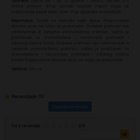
Uporaba:
Djeca od 1 do 12 godina 1 žličicu, odrasli 2-3
žličice dnevno. Sirup uzimati natašte nakon čega se
preporučuje popiti čašu vode. Prije upotrebe promućkati.
Napomena:
Čuvati od dohvata male djece. Preporučene
dnevne doze ne smiju se prekoračiti. Dodatak prehrani nije
nadomjestak ili zamjena uravnoteženoj prehrani. Važno je
pridržavati se uravnotežene i raznovrsne prehrane i
zdravog načina života. Dodatak prehrani nije nadomjestak ili
zamjena uravnoteženoj prehrani. Važno je pridržavati se
uravnotežene i raznovrsne prehrane i zdravog načina
života! Preporučene dnevne doze ne smiju se prekoračiti.
Veličina:
200 ml
Recenzija/e
(0)
Napišite recenziju
Od
0
recenzije
-
0
/
5