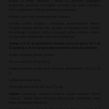
Enzimi iz kivija, smokve i šljive su prirodni regulatori
probavnih procesa. Dovoljnim unosom tog voća značajno
ćemo doprinijeti zdravlju probavnog sustava.
Kivilaks kao izvor prehrambenih vlakana
Kivilaks sadrži topljiva i netopljiva prehrambena vlakna.
Topljiva vlakna djeluju kao spužva, a netopljiva kao čistači.
Povećavaju volumen stolice vezujući veliku količinu vode i
na taj način olakšavaju redovito pražnjenje.
Sastav u
5 ml (preporučena dnevna doza za djecu od 1 do
12 godina) u
15 ml (preporučena dnevna doza za odrasle):
Vodeni ekstrakt ploda smokve
(Ficus carica) 1,35 g 4,05 g
Vodeni ekstrakt ploda šljive (Prunus domestica) 1,35 g 4,05
g
Liofilizirani plod kivija
(Actinidia deliciosa) 125 mg 375 mg
Sastav:
saharoza, vodena iscrpina ploda smokve (Ficus
carica) i ploda šljive (Prunus domestica), liofilizirani plod
kivija (Actinidia deliciosa).