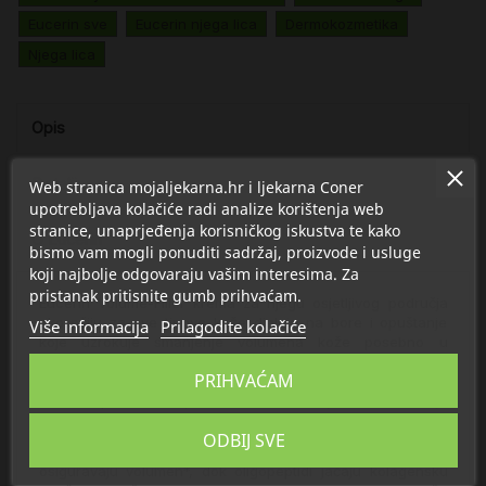
Eucerin sve
Eucerin njega lica
Dermokozmetika
Njega lica
Opis
Detalji
Web stranica mojaljekarna.hr i ljekarna Coner
upotrebljava kolačiće radi analize korištenja web
stranice, unaprjeđenja korisničkog iskustva te kako
O Eucerin
bismo vam mogli ponuditi sadržaj, proizvode i usluge
koji najbolje odgovaraju vašim interesima. Za
pristanak pritisnite gumb prihvaćam.
Eucerin Volume-Filler krema za njegu osjetljivog područja
oko očiju za sve tipove kože djeluje na bore i opuštanje
Više informacija
Prilagodite kolačiće
koje uzrokuje smanjenje volumena kože posebno u
osjetljivom području oko očiju. Uz tri aktivna sastojka koji
PRIHVAĆAM
prodiru u specifične slojeve kože, ova klinički testirana
formula pomaže u ponovnom definiranju i učvršćivanju
kože na području oko očiju.
ODBIJ SVE
Prirodni magnolol povećava veličinu i broj stanica koje
osiguravaju volumen*, dok oligopeptidi jačaju kolagensku