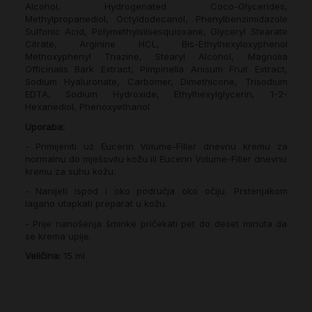
Alcohol, Hydrogenated Coco-Glycerides,
Methylpropanediol, Octyldodecanol, Phenylbenzimidazole
Sulfonic Acid, Polymethylsilsesquioxane, Glyceryl Stearate
Citrate, Arginine HCL, Bis-Ethylhexyloxyphenol
Methoxyphenyl Triazine, Stearyl Alcohol, Magnolia
Officinalis Bark Extract, Pimpinella Anisum Fruit Extract,
Sodium Hyaluronate, Carbomer, Dimethicone, Trisodium
EDTA, Sodium Hydroxide, Ethylhexylglycerin, 1-2-
Hexanediol, Phenoxyethanol
Uporaba:
- Primijeniti uz Eucerin Volume-Filler dnevnu kremu za
normalnu do mješovitu kožu ili Eucerin Volume-Filler dnevnu
kremu za suhu kožu.
- Nanijeti ispod i oko područja oko očiju. Prstenjakom
lagano utapkati preparat u kožu.
- Prije nanošenja šminke pričekati pet do deset minuta da
se krema upije.
Veličina:
15 ml