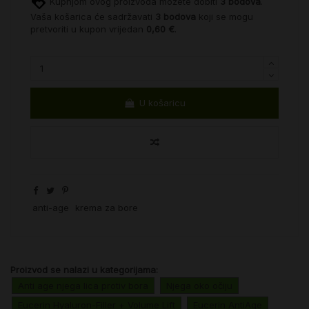
Kupnjom ovog proizvoda možete dobiti
3
bodova
.
Vaša košarica će sadržavati
3
bodova
koji se mogu
pretvoriti u kupon vrijedan
0,60 €
.
U košaricu
anti-age
krema za bore
Proizvod se nalazi u kategorijama:
Anti age njega lica protiv bora
Njega oko očiju
Eucerin Hyaluron-Filler + Volume Lift
Eucerin AntiAge