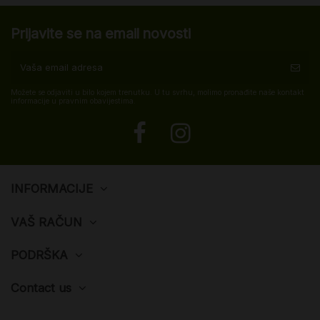
Prijavite se na email novosti
Možete se odjaviti u bilo kojem trenutku. U tu svrhu, molimo pronađite naše kontakt
informacije u pravnim obavijestima.
INFORMACIJE
VAŠ RAČUN
PODRŠKA
Contact us