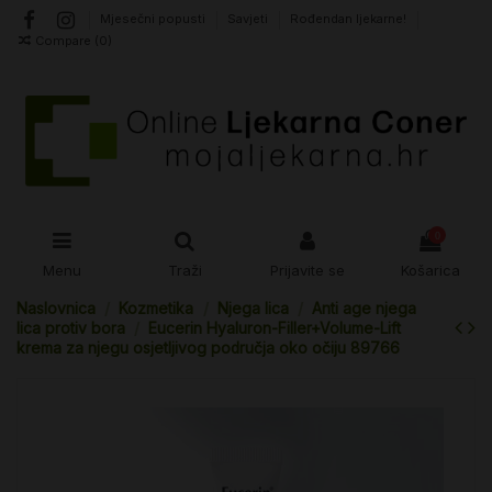
Mjesečni popusti
Savjeti
Rođendan ljekarne!
Compare (
0
)
0
Menu
Traži
Prijavite se
Košarica
Naslovnica
Kozmetika
Njega lica
Anti age njega
lica protiv bora
Eucerin Hyaluron-Filler+Volume-Lift
krema za njegu osjetljivog područja oko očiju 89766