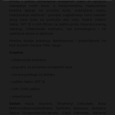
mrežu i potiču obnavljanje kolagena* kako bi spriječili
nastajanje novih bora. U međuvremenu, hijaluronska
kiselina djeluje na površini kože, poboljšava razinu
zadržavanja vlažnosti i pomaže zaglađivanju bora nastalih
zbog suhe kože na području oko očiju. Sadrži zaštitni
faktor SPF 15 s UVA filtrom za zaštitu protiv fotoinduciranog
starenja. Oftalmološki testirano, nije komedogeno i ne
sadržava mirise ni alkohole.
Kliničke studije pokazuju djelotvornost i podnošljivost na
koži Eucerin Volume-Filler njege.
Svojstva:
- oftalmološki testirano
- pogodno za korisnike kontaktnih leća
- izvrsna podloga za šminku
- zaštitni faktor SPF 15
- UVA i UVB zaštita
- unperfumed
Sastav:
Aqua, Glycerin, Ethylhexyl Salicylate, Butyl
Methoxydibenzoylmethane, Synthetic Beeswax, Butylene
Glycol Dicaprylate-Dicaprate, Cetyl Palmitate, Behenyl