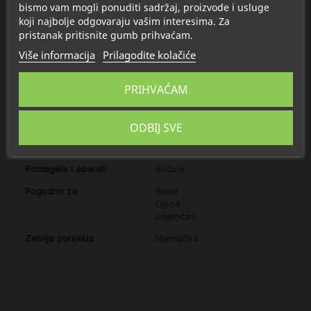
bismo vam mogli ponuditi sadržaj, proizvode i usluge
koji najbolje odgovaraju vašim interesima. Za
pristanak pritisnite gumb prihvaćam.
Detalji
Više informacija
Prilagodite kolačiće
O Baby Bruin
PRIHVAĆAM
Registracija
Pomagala
ODBIJ SVE
Količina
1
Pomagala i aparati
Bočice
Pogodno za
Bebe
Djeca
Dojenčad
Zemlja porijekla
Njemačka