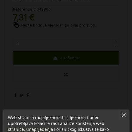
Referenca
C049800
7,31 €
Nema bodova vjernosti za ovaj proizvod.
U košaricu
Web stranica mojaljekarna.hr i ljekarna Coner
Proizvod se nalazi u kategorijama:
upotrebljava kolačiće radi analize korištenja web
Bočice, sisači, varalice
stranice, unaprjeđenja korisničkog iskustva te kako