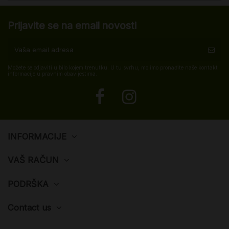
Prijavite se na email novosti
Možete se odjaviti u bilo kojem trenutku. U tu svrhu, molimo pronađite naše kontakt
informacije u pravnim obavijestima.
INFORMACIJE
VAŠ RAČUN
PODRŠKA
Contact us