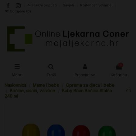
Mjesečni popusti
Savjeti
Rođendan ljekarne!
Compare (
0
)
0
Menu
Traži
Prijavite se
Košarica
Naslovnica
Mame i bebe
Oprema za djecu i bebe
Bočice, sisači, varalice
Baby Bruin Bočica Staklo
240 ml