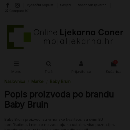
Mjesečni popusti
Savjeti
Rođendan ljekarne!
Compare (
0
)
0
Menu
Traži
Prijavite se
Košarica
Naslovnica
Marke
Baby Bruin
Popis proizvoda po brandu
Baby Bruin
Baby Bruin proizvodi su vrhunske kvalitete, sa svim EU
certifikatima, i nimalo ne zaostaju za ostalim, više poznatijim,
brandovima, a uz to su i cjenovno prihvatljiviji!