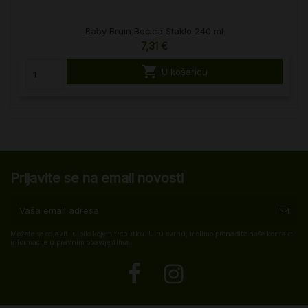
Baby Bruin Bočica Staklo 240 ml
7,31 €

U košaricu
Prijavite se na email novosti
Možete se odjaviti u bilo kojem trenutku. U tu svrhu, molimo pronađite naše kontakt
informacije u pravnim obavijestima.