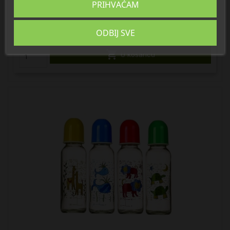
Baby Bruin Bočica PP s ručkama 125 ml
PRIHVAĆAM
5,78 €
Plava
ODBIJ SVE

U košaricu