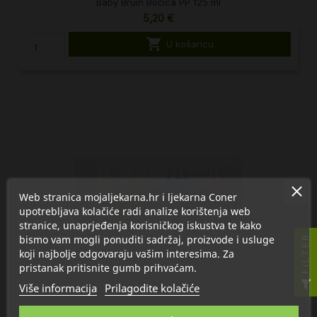
Baby Bruin Bočica PP 125 ml
5,20 €

U košaricu
Web stranica mojaljekarna.hr i ljekarna Coner
upotrebljava kolačiće radi analize korištenja web
stranice, unaprjeđenja korisničkog iskustva te kako
bismo vam mogli ponuditi sadržaj, proizvode i usluge
FILTER
koji najbolje odgovaraju vašim interesima. Za
pristanak pritisnite gumb prihvaćam.
Više informacija
Prilagodite kolačiće