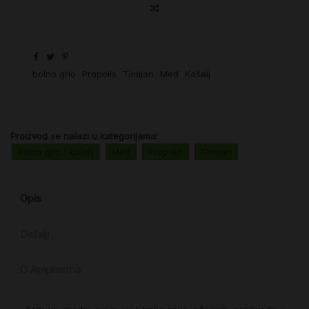
bolno grlo
Propolis
Timijan
Med
Kašalj
Proizvod se nalazi u kategorijama:
Bolno grlo i kašalj
Med
Propolis
Timijan
Opis
Detalji
O Apipharma