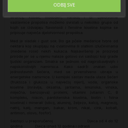
peludi. Od vitamina treba izdvojiti B1, B2, B6, C, E,
ODBIJ SVE
pantotensku i nikotinsku kiselinu, a od minerala natrij, kalij,
magnezij, kalcij, cink, željezo, mangan, nikal, bakar,
stroncij, kobalt, molibden, vanadij i dr. Djelotvorne
sastavnice propolisa možemo svrstati u nekoliko grupa od
kojih se izdvajaju flavonoidi i fenolne kiseline kojima se
pripisuje najveća djelotvornost propolisa.
Med je sladak i gust sok što ga pčele medarice tvore od
nektara koji skupljaju na cvjetovima ili slatkim izlučevinama
(medene rose) nekih kukaca. Najsavršeniji je proizvod
prirode jer se u njemu nalaze gotovo svi sastojci koji grade
ljudski organizam. Smatra se jednom od najprobavljivijih i
najiskoristivijih namirnica. Kako sadrži znatan udio
jednostavnih šećera, med se prvenstveno ubraja u
energetske namirnice. U kemijski sastav meda ulaze šećeri
(fruktoza i glukoza u najvećoj mjeri), voda, organske
kiseline (mravlja, oksalna, jantarna, limunska, vinska,
mliječna, benzojeva) proteini, vitamini (vitamin C, B
kompleks, niacin, pantotenska kiselina, biotin i folna
kiselina) i minerali (silicij, aluminij, željezo, kalcij, magnezij,
natrij, kalij, mangan, bakar, krom, nikal, cink, kobalt,
antimon, olovo, fosfor).
Sastojci u preporučenoj Djeca od 4 do 12
godina Djeca iznad 12 godina i odrasli