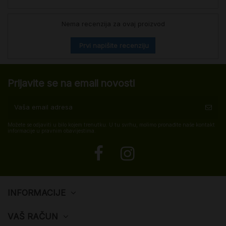
Nema recenzija za ovaj proizvod
Prvi napišite recenziju
Prijavite se na email novosti
Možete se odjaviti u bilo kojem trenutku. U tu svrhu, molimo pronađite naše kontakt
informacije u pravnim obavijestima.
INFORMACIJE
VAŠ RAČUN