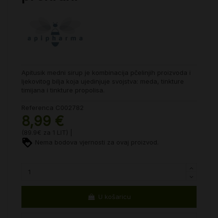
Apitusik medni sirup je kombinacija pčelinjih proizvoda i
ljekovitog bilja koja ujedinjuje svojstva: meda, tinkture
timijana i tinkture propolisa.
Referenca
C002782
8,99 €
(89.9€ za 1 LIT) |
Nema bodova vjernosti za ovaj proizvod.
U košaricu