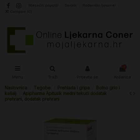
Mjesečni popusti
Savjeti
Rođendan ljekarne!
Compare (
0
)
0
Menu
Traži
Prijavite se
Košarica
Naslovnica
Tegobe
Prehlada i gripa
Bolno grlo i
kašalj
Apipharma Apitusik medni tekući dodatak
prehrani, dodatak prehrani