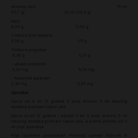
dnevnoj dozi 15 ml
(17,7 g) 30 ml (35,4 g)
Med
8,50 g 17,00 g
Tinktura lista timijana
0,56 g 1,11 g
Tinktura propolisa
0,36 g 0,71 g
- ukupni polifenoli
4,50 mg 9,00 mg
- flavonoid galangin
0,30 mg 0,60 mg
Uporaba:
Djeca od 4 do 12 godina 3 puta dnevno 5 ml tekućeg
dodatka prehrani nakon jela
Djeca iznad 12 godina i odrasli 3 do 5 puta dnevno 5 ml
tekućeg dodatka prehrani nakon jela, a prema potrebi još 5
ml prije spavanja.
Prije upotrebe promućkati! Proizvod uzimati žličicom ili