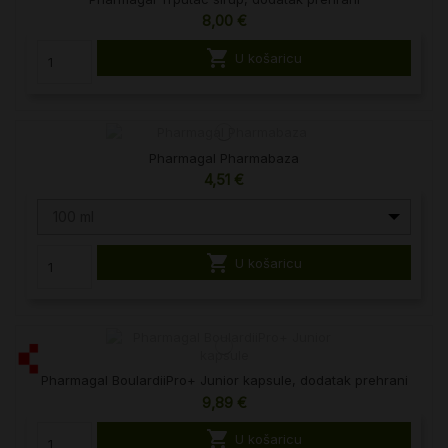
8,00 €

U košaricu
Pharmagal Pharmabaza
4,51 €
100 ml

U košaricu
Pharmagal BoulardiiPro+ Junior kapsule, dodatak prehrani
9,89 €

U košaricu