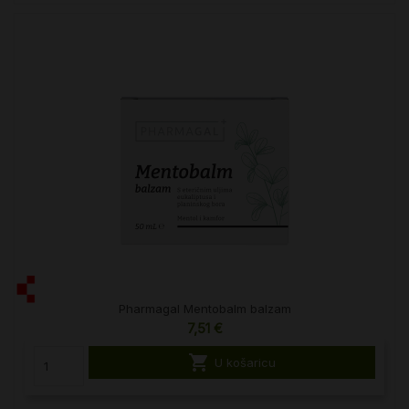
Pharmagal Mentobalm balzam
7,51 €

U košaricu