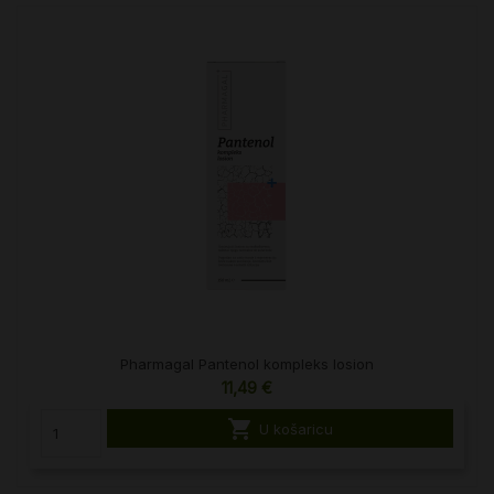
Pharmagal Pantenol kompleks losion
11,49 €

U košaricu