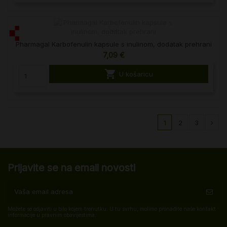
Pharmagal Karbofenulin kapsule s inulinom, dodatak prehrani
7,09 €

U košaricu
1
2
3
Prijavite se na email novosti
Možete se odjaviti u bilo kojem trenutku. U tu svrhu, molimo pronađite naše kontakt
informacije u pravnim obavijestima.