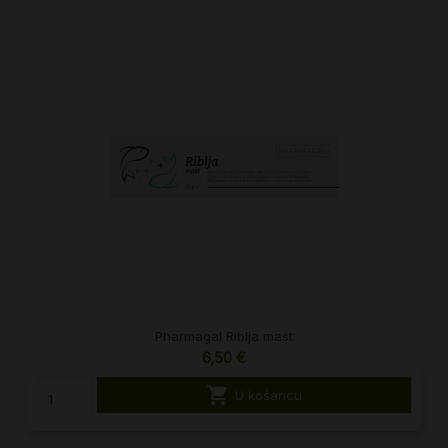
Pharmagal Riblja mast
6,50 €

U košaricu