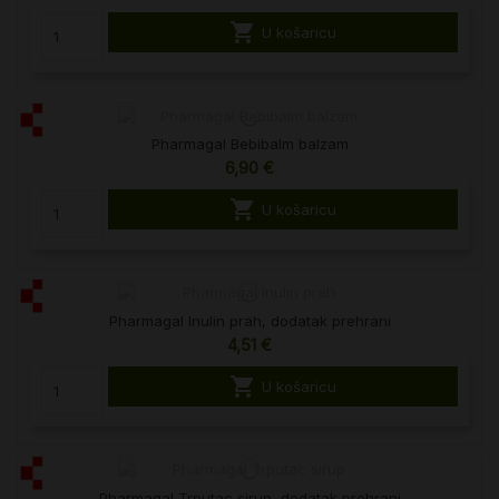

U košaricu
Pharmagal Bebibalm balzam
6,90 €

U košaricu
Pharmagal Inulin prah, dodatak prehrani
4,51 €

U košaricu
Pharmagal Trputac sirup, dodatak prehrani