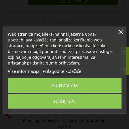

U košaricu
Pharmagal Gavezova mast
Web stranica mojaljekarna.hr i ljekarna Coner
8,00 €
upotrebljava kolačiće radi analize korištenja web

stranice, unaprjeđenja korisničkog iskustva te kako
U košaricu
bismo vam mogli ponuditi sadržaj, proizvode i usluge
FILTER
koji najbolje odgovaraju vašim interesima. Za
pristanak pritisnite gumb prihvaćam.
Više informacija
Prilagodite kolačiće
Pharmagal Metvica list čaj, dodatak prehrani
3,95 €
PRIHVAĆAM

U košaricu
ODBIJ SVE
Pharmagal Matičnjak list čaj, dodatak prehrani
3,49 €