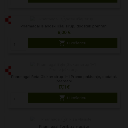
Pharmagal Islandski lišaj sirup, dodatak prehrani
8,00 €

U košaricu
Pharmagal Beta Glukan sirup 1+1 Promo pakiranje, dodatak
prehrani
17,11 €

U košaricu
Pharmagal Tonik za vlasište