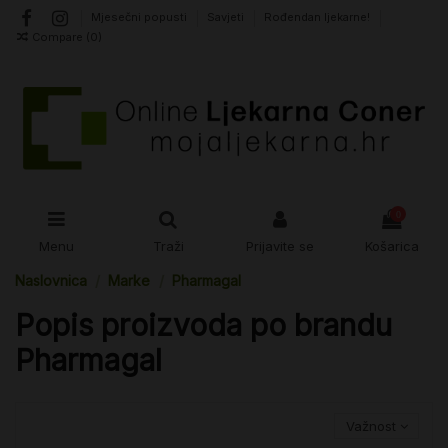
Mjesečni popusti
Savjeti
Rođendan ljekarne!
Compare (
0
)
0
Menu
Traži
Prijavite se
Košarica
Naslovnica
Marke
Pharmagal
Popis proizvoda po brandu
Pharmagal
Važnost