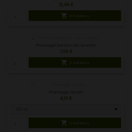
12,99 €

U košaricu
Pharmagal Eterično ulje lavandin
7,00 €

U košaricu
Pharmagal Vazelin
4,51 €
100 ml

U košaricu