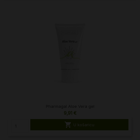
Pharmagal Aloe Vera gel
9,91 €

U košaricu