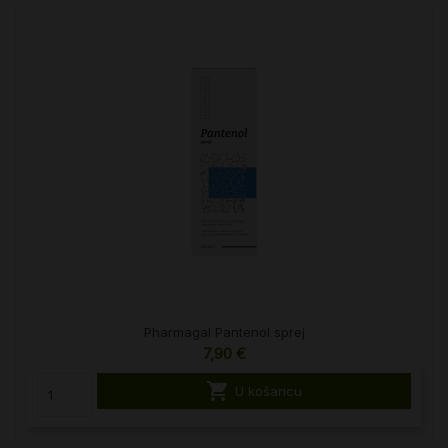
Pharmagal Pantenol sprej
7,90 €

U košaricu