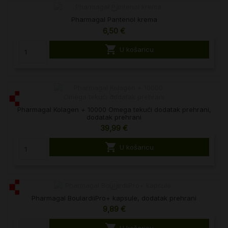
Pharmagal Pantenol krema
6,50 €

U košaricu
Pharmagal Kolagen + 10000 Omega tekući dodatak prehrani,
dodatak prehrani
39,99 €

U košaricu
Pharmagal BoulardiiPro+ kapsule, dodatak prehrani
9,89 €