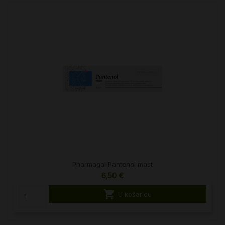
Pharmagal Pantenol mast
6,50 €

U košaricu